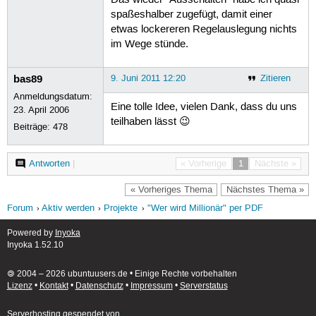
Das wieder "Ausschalten" habe ich quasi
spaßeshalber zugefügt, damit einer
etwas lockereren Regelauslegung nichts
im Wege stünde.
bas89
9. Juni 2011 12:20
Zitieren
Anmeldungsdatum:
Eine tolle Idee, vielen Dank, dass du uns
23. April 2006
teilhaben lässt 😉
Beiträge:
478
Antworten
|
« Vorherige
1
Nächste »
« Vorheriges Thema
Nächstes Thema »
Forum
Aktiv werden
Projekte
"Wer wird Millionär" per PDF
Powered by
Inyoka
Inyoka 1.52.10
🄯 2004 – 2026 ubuntuusers.de • Einige Rechte vorbehalten
Lizenz
•
Kontakt
•
Datenschutz
•
Impressum
•
Serverstatus
Serverhosting
gespendet von