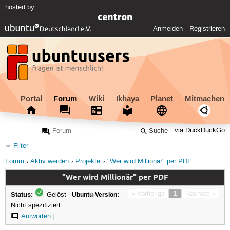
hosted by
Anmelden
Registrieren
Portal
Forum
Wiki
Ikhaya
Planet
Mitmachen
via DuckDuckGo
Filter
Forum
Aktiv werden
Projekte
"Wer wird Millionär" per PDF
"Wer wird Millionär" per PDF
Status:
« Vorherige
1
Nächste »
Gelöst
|
Ubuntu-Version:
Nicht spezifiziert
Antworten
|