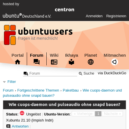
hosted by
Anmelden
Registrieren
Portal
Forum
Wiki
Ikhaya
Planet
Mitmachen
via DuckDuckGo
Filter
Forum
Fortgeschrittene Themen
Paketbau
Wie cuops-daemon und
pulseaudio ohne snapd bauen?
Wie cuops-daemon und pulseaudio ohne snapd bauen?
Status:
« Vorherige
1
Nächste »
Ungelöst
|
Ubuntu-Version:
Xubuntu 21.10 (Impish Indri)
Antworten
|