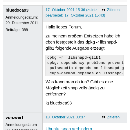
bluedxca93
17. Oktober 2021 15:36 (zuletzt
Zitieren
bearbeitet: 17. Oktober 2021 15:43)
Anmeldungsdatum:
29. Dezember 2011
Hallo liebes Forum,
Beiträge:
388
zu meinem großem Entsetzen habe ich
eben festgestellt das dpkg -r libsnapd-
glib1 folgende Ausgabe erzeugt:
dpkg -r  libsnapd-glib1 

dpkg: dependency problems prevent re
 pulseaudio depends on libsnapd-glib
 cups-daemon depends on libsnapd-gl
Was kann man da tun? Gibt es eine
Möglichkeit snap vollständig zu
entfernen?
lg bluedxca93
von.wert
18. Oktober 2021 00:37
Zitieren
Anmeldungsdatum:
Ubuntu: snap verhindern