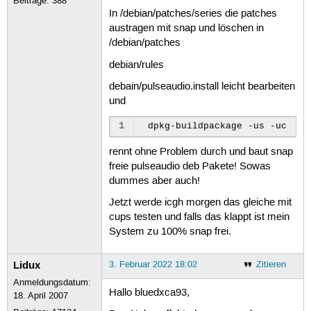
Beiträge:
388
In /debian/patches/series die patches
austragen mit snap und löschen in
/debian/patches
debian/rules
debain/pulseaudio.install leicht bearbeiten
und
1
dpkg-buildpackage
-us
rennt ohne Problem durch und baut snap
freie pulseaudio deb Pakete! Sowas
dummes aber auch!
Jetzt werde icgh morgen das gleiche mit
cups testen und falls das klappt ist mein
System zu 100% snap frei.
Lidux
3. Februar 2022 18:02
Zitieren
Anmeldungsdatum:
Hallo bluedxca93,
18. April 2007