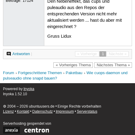
Beiträge:
17124
Den Nebeneffekt, das cups und
puleaudio aus den Repos der
entsprechenden Version nicht mehr
aktualisiert werden ... hast du aber mit
eingerechnet ?
Gruss Lidux
Antworten
|
« Vorherige
1
Nächste »
« Vorheriges Thema
Nächstes Thema »
Forum
Fortgeschrittene Themen
Paketbau
Wie cuops-daemon und
pulseaudio ohne snapd bauen?
Powered by
Inyoka
Inyoka 1.52.10
🄯 2004 – 2026 ubuntuusers.de • Einige Rechte vorbehalten
Lizenz
•
Kontakt
•
Datenschutz
•
Impressum
•
Serverstatus
Serverhosting
gespendet von