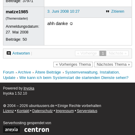
Beiträge:
37971
matze1985
3. Juni 2008 10:27
Zitieren
(Themenstarter)
ahh danke ☺
Anmeldungsdatum:
27. Mai 2008
Beiträge:
50
Antworten
|
« Vorherige
1
Nächste »
« Vorheriges Thema
Nächstes Thema »
Forum
Archive
Ältere Beiträge
Systemverwaltung, Installation,
Update
Wie kann ich beim Systemstart die startenden Dienste sehen?
Powered by
Inyoka
Inyoka 1.52.10
🄯 2004 – 2026 ubuntuusers.de • Einige Rechte vorbehalten
Lizenz
•
Kontakt
•
Datenschutz
•
Impressum
•
Serverstatus
Serverhosting
gespendet von