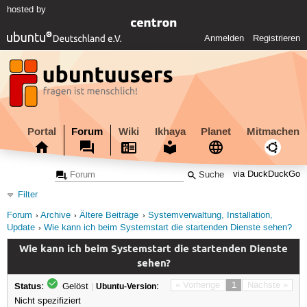
hosted by
Anmelden
Registrieren
Portal
Forum
Wiki
Ikhaya
Planet
Mitmachen
via DuckDuckGo
Filter
Forum
Archive
Ältere Beiträge
Systemverwaltung, Installation,
Update
Wie kann ich beim Systemstart die startenden Dienste sehen?
Wie kann ich beim Systemstart die startenden Dienste
sehen?
Status:
« Vorherige
1
Nächste »
Gelöst
|
Ubuntu-Version:
Nicht spezifiziert