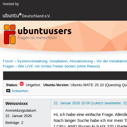
hosted by
Forum
Systemverwaltung, Installation, Aktualisierung
Vor der Installati
Fragen
Wie LIVE mit nVidia-Treiber booten (ohne Reboot)
Status:
Ungelöst
|
Ubuntu-Version:
Ubuntu MATE 25.10 (Questing Qu
Antworten
|
Weissnixxx
22. Januar 2026 10:00 (zuletzt bearbeitet: 2
Anmeldungsdatum:
Hi, ich habe eine einfache Frage. Allerd
22. Januar 2026
Nach langer Suche habe ich mir mein 
Beiträge:
2
* CPU: AMD Ryzen AI 9 HX 370 / Rad