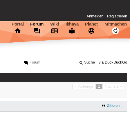
Anmelden
Registrieren
Portal
Forum
Wiki
Ikhaya
Planet
Mitmachen
via DuckDuckGo
« Vorherige
1
Nächste »
Zitieren