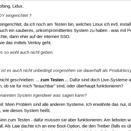
fang, Lidux.
Y eingerichtet ?
ingerichtet, da ich noch am Testen bin, welches Linux ich evtl. install
 auch ein sauberes, unkompromittiertes System zu haben - was mit Pe
chte, dann eher auf der internen SSD.
ie das mittels Ventoy geht.
es so wohl auch nicht geben.
st es auch nicht unbedingt vorgesehen sie dauerhaft als Produktivs
zum Testen
nicht geschrieben: ...
... Dafür sind doch Live-Systeme a
en, ob sie für mich "brauchbar" sind, oder überhaupt funktionieren?
enannten System irgendwer was sagen kann?
eil: Mein Problem sind alle anderen Systeme. Ich erwähnte das nur, da
n, wie dieses System heißt.
n zum Testen - dafür müssen sie aber funktionieren. Am liebsten wü
ll. Als Laie dachte ich an eine Boot-Option, die den Treiber (falls es 