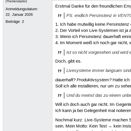
(Themenstarter)
Erstmal Danke für den freundlichen Emp
Anmeldungsdatum:
22. Januar 2026
PS: endlich Persinstenz in VENTO
Beiträge:
2
1. Ich habe mutwillig keine Persinstenz e
2. Der Vorteil von Live-Systemen ist ja
3. Wenn ich Persinstenz dauerhaft einri
4. Im Moment weiß ich noch gar nicht, w
Ist so nicht vorgesehen und wird 
Doch, gibt es.
Livesysteme immer langsam sind i
dauerhaft? Produktivsystem?
Hatte ich 
Soll ich alle installieren, nur um zu seh
Und du meinst das zu einem unb
Will ich doch auch gar nicht. Im Gegent
Ich kann ja bei Gelegenheit mal notiere
Nochmal kurz: Live-Systeme machen Sin
sein. Mein Motto: Kein Test → kein Insta