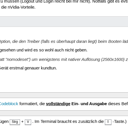
u müssen (Logout und Login reicht bei mir nicht). Notfalls gibt es ev
ie nVidia-Vorteile.
ption, die den Treiber (falls es überhaupt daran liegt) beim Booten läd
rgesehen und wird es so wohl auch nicht geben.
statt "nomodeset") um wenigstens mit nativer Auflösung (2560x1600) zu
Gerät erstmal genauer kundtun.
vollständige
Ein- und Ausgabe
Codeblock
formatiert, die
dieses Bef
fügen
+
. Im Terminal braucht es zusätzlich die
-Taste.)
Strg
V
⇧