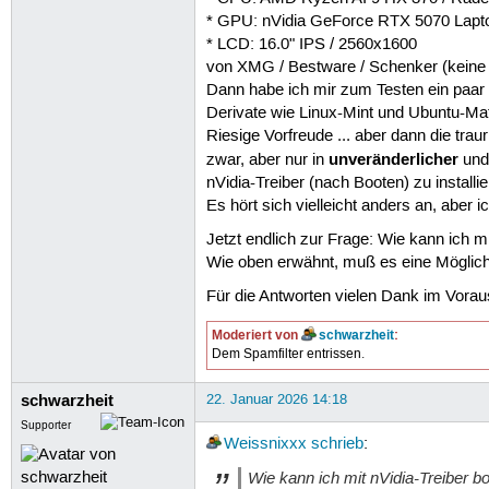
* GPU: nVidia GeForce RTX 5070 Lapt
* LCD: 16.0" IPS / 2560x1600
von XMG / Bestware / Schenker (keine
Dann habe ich mir zum Testen ein paar 
Derivate wie Linux-Mint und Ubuntu-Ma
Riesige Vorfreude ... aber dann die tr
unveränderlicher
zwar, aber nur in
und 
nVidia-Treiber (nach Booten) zu installi
Es hört sich vielleicht anders an, aber 
Jetzt endlich zur Frage: Wie kann ich 
Wie oben erwähnt, muß es eine Möglich
Für die Antworten vielen Dank im Vorau
Moderiert von
schwarzheit
:
Dem Spamfilter entrissen.
schwarzheit
22. Januar 2026 14:18
Supporter
Weissnixxx
schrieb
:
Wie kann ich mit nVidia-Treiber b