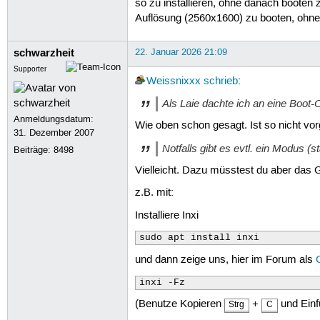
so zu installieren, ohne danach booten z
Auflösung (2560x1600) zu booten, ohne d
schwarzheit
22. Januar 2026 21:09
Supporter
Weissnixxx
schrieb
:
Als Laie dachte ich an eine Boot-O
Anmeldungsdatum:
Wie oben schon gesagt. Ist so nicht vo
31. Dezember 2007
Notfalls gibt es evtl. ein Modus (
Beiträge:
8498
Vielleicht. Dazu müsstest du aber das 
z.B. mit:
Installiere Inxi
sudo apt install inxi
und dann zeige uns, hier im Forum als
inxi -Fz
(Benutze Kopieren
+
und Ein
Strg
C