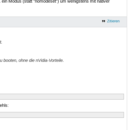
tl. ein Modus (statt "nomodeset") um wenigstens mit nativer
Zitieren
t.
 booten, ohne die nVidia-Vorteile.
ehls: