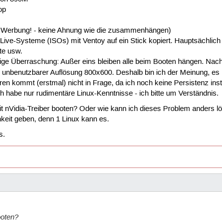
op
 Werbung! - keine Ahnung wie die zusammenhängen)
Live-Systeme (ISOs) mit Ventoy auf ein Stick kopiert. Hauptsächlic
te usw.
aurige Überraschung: Außer eins bleiben alle beim Booten hängen. N
unbenutzbarer Auflösung 800x600. Deshalb bin ich der Meinung, es li
eren kommt (erstmal) nicht in Frage, da ich noch keine Persistenz inst
ich habe nur rudimentäre Linux-Kenntnisse - ich bitte um Verständnis.
mit nVidia-Treiber booten? Oder wie kann ich dieses Problem anders l
keit geben, denn 1 Linux kann es.
s.
ooten?