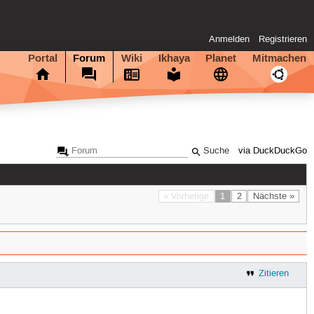
Anmelden
Registrieren
Portal
Forum
Wiki
Ikhaya
Planet
Mitmachen
via DuckDuckGo
« Vorherige
1
2
Nächste »
Zitieren