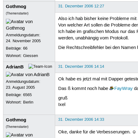
Gothmog
31. Dezember 2006 12:27
(Themenstarter)
Also ich hab bisher keine Probleme mit 
Von welcher Art sollen die Probleme de
Ich habe im grafischen Modus nur das 
Anmeldungsdatum:
werden, unabhängig vom Protokoll.
24. November 2005
Die Rechtschreibfehler bei den Namen 
Beiträge:
66
Wohnort: Giessen
AdrianB
31. Dezember 2006 14:14
Ok habe es jetzt mal mit Dapper getest
Anmeldungsdatum:
23. August 2005
Das ß kommt noch habe
FayWray
da
Beiträge:
6565
gruß
Wohnort: Berlin
Ixel
Gothmog
31. Dezember 2006 14:33
(Themenstarter)
Oke, danke für die Verbesserungen. ☺