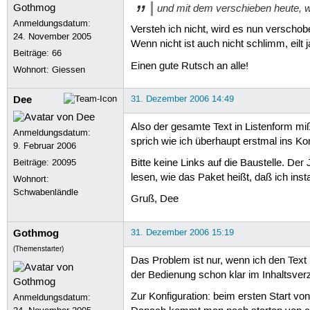
und mit dem verschieben heute, wi
Anmeldungsdatum:
Versteh ich nicht, wird es nun verschob
24. November 2005
Wenn nicht ist auch nicht schlimm, eilt ja
Beiträge:
66
Einen gute Rutsch an alle!
Wohnort: Giessen
Dee
31. Dezember 2006 14:49
Also der gesamte Text in Listenform mißfä
Anmeldungsdatum:
sprich wie ich überhaupt erstmal ins Ko
9. Februar 2006
Beiträge:
20095
Bitte keine Links auf die Baustelle. Der
lesen, wie das Paket heißt, daß ich inst
Wohnort:
Schwabenländle
Gruß, Dee
Gothmog
31. Dezember 2006 15:19
(Themenstarter)
Das Problem ist nur, wenn ich den Text 
der Bedienung schon klar im Inhaltsver
Zur Konfiguration: beim ersten Start von
Anmeldungsdatum: