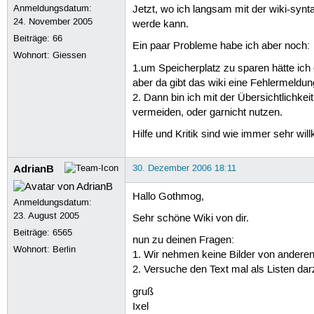
Anmeldungsdatum:
Jetzt, wo ich langsam mit der wiki-synta
24. November 2005
werde kann.
Beiträge:
66
Ein paar Probleme habe ich aber noch:
Wohnort: Giessen
1.um Speicherplatz zu sparen hätte ich
aber da gibt das wiki eine Fehlermeldung
2. Dann bin ich mit der Übersichtlichke
vermeiden, oder garnicht nutzen.
Hilfe und Kritik sind wie immer sehr wi
AdrianB
30. Dezember 2006 18:11
Hallo Gothmog,
Anmeldungsdatum:
23. August 2005
Sehr schöne Wiki von dir.
Beiträge:
6565
nun zu deinen Fragen:
Wohnort: Berlin
1. Wir nehmen keine Bilder von anderen S
2. Versuche den Text mal als Listen dar
gruß
Ixel