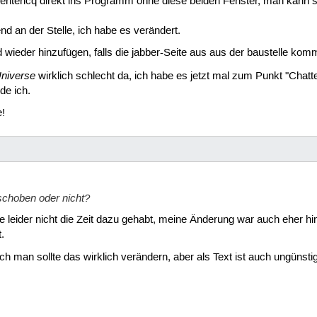
ericq direkt ins Programm ohne diese beiden Fenster, man kann sie 
end an der Stelle, ich habe es verändert.
ieder hinzufügen, falls die jabber-Seite aus aus der baustelle komm
niverse
wirklich schlecht da, ich habe es jetzt mal zum Punkt "Chatte
de ich.
!
rschoben oder nicht?
te leider nicht die Zeit dazu gehabt, meine Änderung war auch eher h
.
h man sollte das wirklich verändern, aber als Text ist auch ungünstig