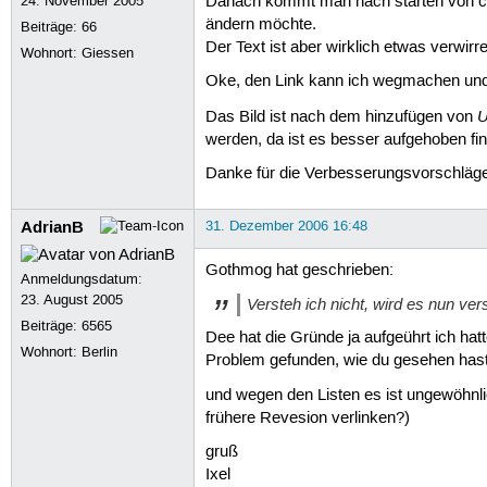
24. November 2005
Danach kommt man nach starten von cent
ändern möchte.
Beiträge:
66
Der Text ist aber wirklich etwas verwirr
Wohnort: Giessen
Oke, den Link kann ich wegmachen und w
U
Das Bild ist nach dem hinzufügen von
werden, da ist es besser aufgehoben fin
Danke für die Verbesserungsvorschläge
AdrianB
31. Dezember 2006 16:48
Gothmog hat geschrieben:
Anmeldungsdatum:
23. August 2005
Versteh ich nicht, wird es nun ve
Beiträge:
6565
Dee hat die Gründe ja aufgeührt ich hat
Wohnort: Berlin
Problem gefunden, wie du gesehen hast
und wegen den Listen es ist ungewöhnlic
frühere Revesion verlinken?)
gruß
Ixel