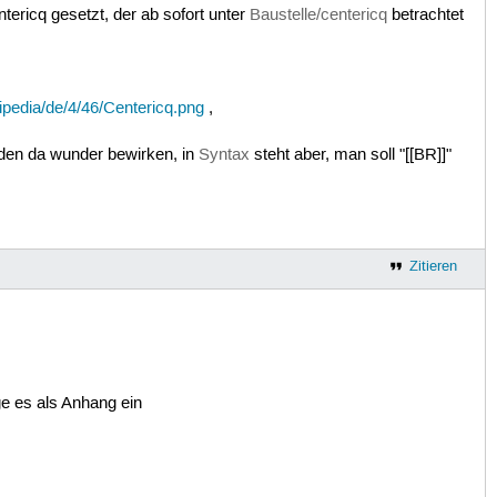
tericq gesetzt, der ab sofort unter
Baustelle/centericq
betrachtet
kipedia/de/4/46/Centericq.png
,
ürden da wunder bewirken, in
Syntax
steht aber, man soll "[[BR]]"
Zitieren
ge es als Anhang ein