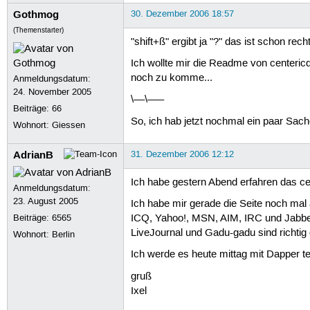
Gothmog
30. Dezember 2006 18:57
(Themenstarter)
"shift+ß" ergibt ja "?" das ist schon re
Ich wollte mir die Readme von centeri
noch zu komme...
Anmeldungsdatum:
24. November 2005
\––\–––
Beiträge:
66
So, ich hab jetzt nochmal ein paar Sa
Wohnort: Giessen
AdrianB
31. Dezember 2006 12:12
Ich habe gestern Abend erfahren das ce
Anmeldungsdatum:
23. August 2005
Ich habe mir gerade die Seite noch mal 
Beiträge:
6565
ICQ, Yahoo!, MSN, AIM, IRC und Jabbe
LiveJournal und Gadu-gadu sind richtig
Wohnort: Berlin
Ich werde es heute mittag mit Dapper 
gruß
Ixel