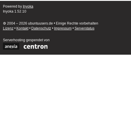
Powered by
Inyoka
Inyoka 1.52.10
🄯 2004 – 2026 ubuntuusers.de • Einige Rechte vorbehalten
Lizenz
•
Kontakt
•
Datenschutz
•
Impressum
•
Serverstatus
Serverhosting
gespendet von