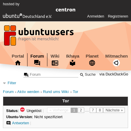
hosted by
Anmelden
Registrieren
Portal
Forum
Wiki
Ikhaya
Planet
Mitmachen
via DuckDuckGo
Filter
Forum
Aktiv werden
Rund ums Wiki
Tor
Tor
Status:
« Vorherige
1
2
…
7
8
Nächste »
Ungelöst
|
Ubuntu-Version:
Nicht spezifiziert
Antworten
|