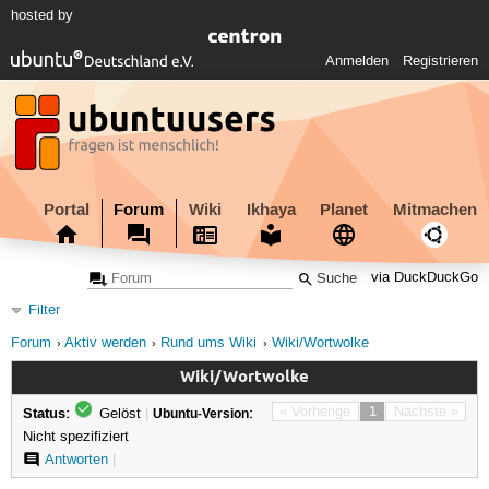
hosted by
Anmelden
Registrieren
Portal
Forum
Wiki
Ikhaya
Planet
Mitmachen
via DuckDuckGo
Filter
Forum
Aktiv werden
Rund ums Wiki
Wiki/Wortwolke
Wiki/Wortwolke
Status:
« Vorherige
1
Nächste »
Gelöst
|
Ubuntu-Version:
Nicht spezifiziert
Antworten
|