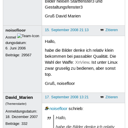
Bilder heißen Startfenster3 und
Gestaltungsfenster3
Gruß David Marien
noisefloor
15. September 2008 21:13
Zitieren
Anmel
Hallo,
dungsdatum:
6. Juni 2006
habe die Bilder denke ich relativ klein
Beiträge:
29567
bekommen bei passabler Qualität. Die
Wahl der Waffe:
XnView
. Ist unter Linux
zwar gruselig zu bedienen, aber sonst
top.
Gruß, noisefloor
David_Marien
17. September 2008 13:21
Zitieren
(Themenstarter)
noisefloor
schrieb:
Anmeldungsdatum:
18. Dezember 2007
Hallo,
Beiträge:
332
habe die Bilder denke ich relativ