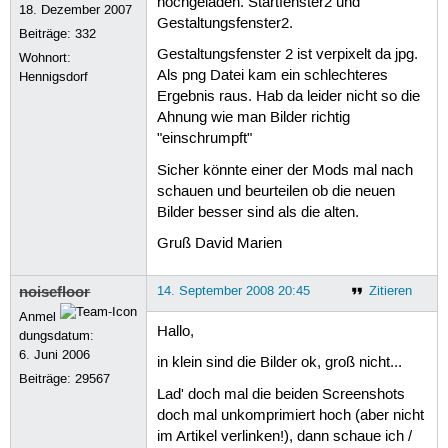
hochgeladen. Startfenster2 und
18. Dezember 2007
Gestaltungsfenster2.
Beiträge:
332
Gestaltungsfenster 2 ist verpixelt da jpg.
Wohnort:
Als png Datei kam ein schlechteres
Hennigsdorf
Ergebnis raus. Hab da leider nicht so die
Ahnung wie man Bilder richtig
"einschrumpft"
Sicher könnte einer der Mods mal nach
schauen und beurteilen ob die neuen
Bilder besser sind als die alten.
Gruß David Marien
noisefloor
14. September 2008 20:45
Zitieren
Anmel
Hallo,
dungsdatum:
6. Juni 2006
in klein sind die Bilder ok, groß nicht...
Beiträge:
29567
Lad' doch mal die beiden Screenshots
doch mal unkomprimiert hoch (aber nicht
im Artikel verlinken!), dann schaue ich /