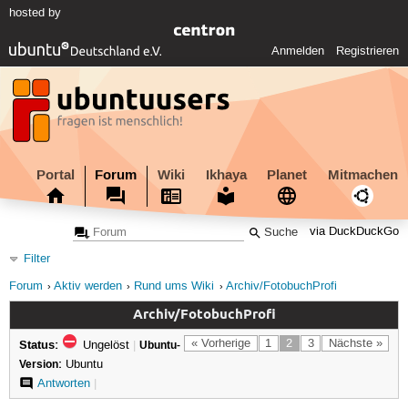
hosted by
Anmelden
Registrieren
Portal
Forum
Wiki
Ikhaya
Planet
Mitmachen
via DuckDuckGo
Filter
Forum
Aktiv werden
Rund ums Wiki
Archiv/FotobuchProfi
Archiv/FotobuchProfi
Status:
« Vorherige
1
2
3
Nächste »
Ungelöst
|
Ubuntu-
Version:
Ubuntu
Antworten
|