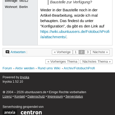
Beiträge:
56012
Baustelle zur Verfügung?
Wohnort: Berlin
Weder in der Baustelle noch in der
Artikel-Bearbeitung, würde ich mal
behaupten. Das findest du unter
"Konfiguration", da gibt es den Link auf
https://wiki.ubuntuusers.de/FotobuchProfi
/a/attachments/
.
Antworten
|
« Vorherige
1
2
3
Nächste »
« Vorheriges Thema
Nächstes Thema »
Forum
Aktiv werden
Rund ums Wiki
Archiv/FotobuchProfi
Powered by
Inyoka
Inyoka 1.52.10
🄯 2004 – 2026 ubuntuusers.de • Einige Rechte vorbehalten
Lizenz
•
Kontakt
•
Datenschutz
•
Impressum
•
Serverstatus
Serverhosting
gespendet von