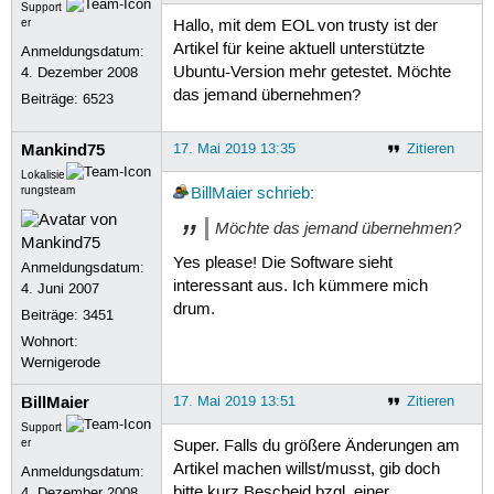
Support
er
Hallo, mit dem EOL von trusty ist der
Artikel für keine aktuell unterstützte
Anmeldungsdatum:
Ubuntu-Version mehr getestet. Möchte
4. Dezember 2008
das jemand übernehmen?
Beiträge:
6523
Mankind75
17. Mai 2019 13:35
Zitieren
Lokalisie
rungsteam
BillMaier
schrieb
:
Möchte das jemand übernehmen?
Yes please! Die Software sieht
Anmeldungsdatum:
interessant aus. Ich kümmere mich
4. Juni 2007
drum.
Beiträge:
3451
Wohnort:
Wernigerode
BillMaier
17. Mai 2019 13:51
Zitieren
Support
er
Super. Falls du größere Änderungen am
Artikel machen willst/musst, gib doch
Anmeldungsdatum:
bitte kurz Bescheid bzgl. einer
4. Dezember 2008