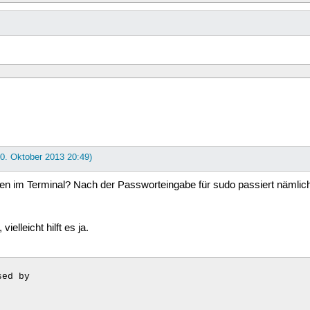
i915

mei_me



i915



w83627ehf







lp,ppdev,parport_pc



 ahci
30. Oktober 2013 20:49)
 im Terminal? Nach der Passworteingabe für sudo passiert nämlich ni
ielleicht hilft es ja.
ed by 




