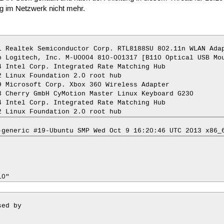
g im Netzwerk nicht mehr.
 Realtek Semiconductor Corp. RTL8188SU 802.11n WLAN Adap
 Logitech, Inc. M-U0004 810-001317 [B110 Optical USB Mou
 Intel Corp. Integrated Rate Matching Hub

 Linux Foundation 2.0 root hub

 Microsoft Corp. Xbox 360 Wireless Adapter

 Cherry GmbH CyMotion Master Linux Keyboard G230

 Intel Corp. Integrated Rate Matching Hub

2 Linux Foundation 2.0 root hub
-generic #19-Ubuntu SMP Wed Oct 9 16:20:46 UTC 2013 x86_
10"
ed by


