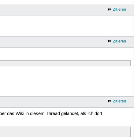
Zitieren
Zitieren
_hdmi,snd_pcm,snd_seq,snd_rawmidi,snd_hda_codec,snd_hda_
Zitieren
ber das Wiki in diesem Thread gelandet, als ich dort