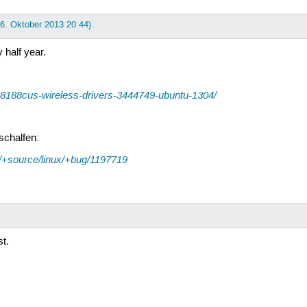
16. Oktober 2013 20:44)
half year.
k-8188cus-wireless-drivers-3444749-ubuntu-1304/
uschalfen:
u/+source/linux/+bug/1197719
t.