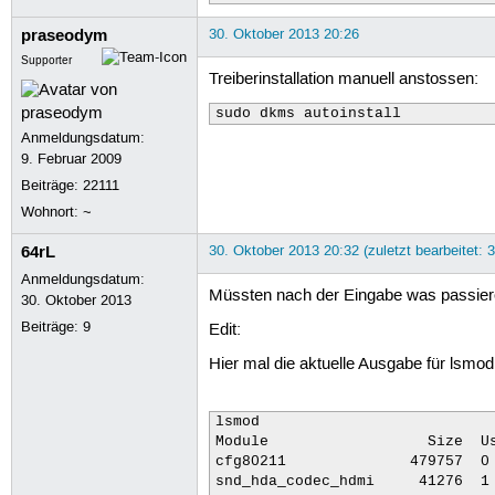
i2c_algo_bit           13413  1 
mei                    77692  1 
praseodym
30. Oktober 2013 20:26
mac_hid                13205  0 
Supporter
video                  19318  1 
Treiberinstallation manuell anstossen:
w83627ehf              43040  0 
hwmon_vid              12783  1 
sudo dkms autoinstall
lm75                   13629  0 
Anmeldungsdatum:
coretemp               13435  0 
9. Februar 2009
lp                     17759  0 
parport                42299  3 
Beiträge:
22111
ahci                   25819  2 
Wohnort: ~
libahci                31898  1
64rL
30. Oktober 2013 20:32 (zuletzt bearbeitet: 
Anmeldungsdatum:
Müssten nach der Eingabe was passieren
30. Oktober 2013
Beiträge:
9
Edit:
Hier mal die aktuelle Ausgabe für lsmod, v
lsmod 

Module                  Size  Us
cfg80211              479757  0 
snd_hda_codec_hdmi     41276  1 