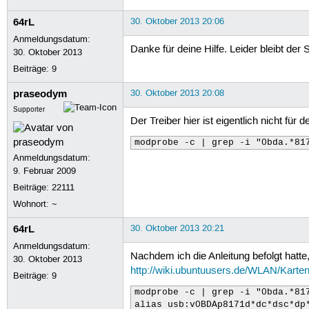
crct10dif_pclmul       14289  0 
crc32_pclmul           13113  0 
64rL
30. Oktober 2013 20:06
ghash_clmulni_intel    13259  0 
Anmeldungsdatum:
cryptd                 20329  1 
Danke für deine Hilfe. Leider bleibt d
snd_hda_intel          48171  3 
30. Oktober 2013
snd_hda_codec         188738  3 
Beiträge:
9
snd_hwdep              13602  1 
snd_pcm               102033  3 
praseodym
30. Oktober 2013 20:08
snd_page_alloc         18710  2 
Supporter
snd_seq_midi           13324  0 
Der Treiber hier ist eigentlich nicht für 
snd_seq_midi_event     14899  1 
snd_rawmidi            30095  1 
modprobe -c | grep -i "0bda.*81
snd_seq                61560  2 
Anmeldungsdatum:
snd_seq_device         14497  3 
9. Februar 2009
snd_timer              29433  2 
Beiträge:
22111
microcode              23518  0 
snd                    69141  1
Wohnort: ~
psmouse                97626  0 
serio_raw              13413  0 
64rL
30. Oktober 2013 20:21
i915                  655752  3 
Anmeldungsdatum:
lpc_ich                21080  0 
Nachdem ich die Anleitung befolgt hatte,
30. Oktober 2013
soundcore              12680  1 
http://wiki.ubuntuusers.de/WLAN/Karte
drm_kms_helper         52651  1 
Beiträge:
9
drm                   296739  4 
modprobe -c | grep -i "0bda.*817
mei_me                 18421  0 
alias usb:v0BDAp8171d*dc*dsc*dp