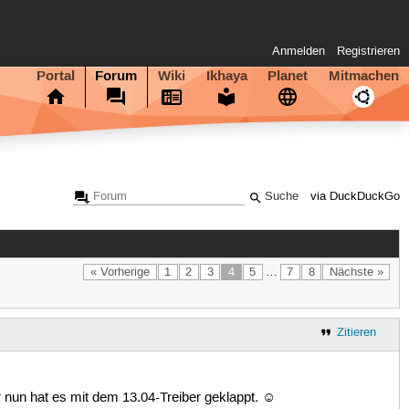
Anmelden
Registrieren
Portal
Forum
Wiki
Ikhaya
Planet
Mitmachen
via DuckDuckGo
« Vorherige
1
2
3
4
5
…
7
8
Nächste »
Zitieren
er nun hat es mit dem 13.04-Treiber geklappt. ☺