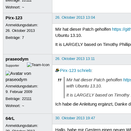
Beiträge:
22111
Wohnort: ~
Pirx-123
26. Oktober 2013 13:04
Anmeldungsdatum:
Mir hat dieser Patch geholfen
https://gi
26. Oktober 2013
Ubuntu 13.10.
Beiträge:
7
It is LARGELY based on Timothy Phillip
praseodym
26. Oktober 2013 13:11
Supporter
Pirx-123
schrieb
:
Mir hat dieser Patch geholfen
http
with Ubuntu 13.10.
Anmeldungsdatum:
9. Februar 2009
It is LARGELY based on Timothy P
Beiträge:
22111
Ich habe die Anleitung ergänzt, Danke d
Wohnort: ~
64rL
30. Oktober 2013 19:47
Anmeldungsdatum:
Hallo, habe mir Gestern einen neuen WLA