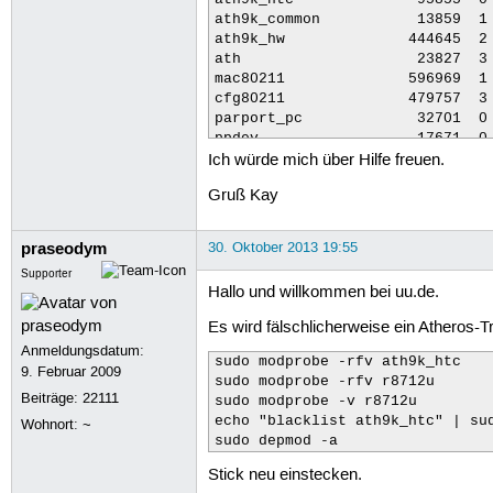
ath9k_htc              95855  0 
ath9k_common           13859  1 
ath9k_hw              444645  2 
ath                    23827  3 
mac80211              596969  1 
cfg80211              479757  3 
parport_pc             32701  0 
ppdev                  17671  0 
Ich würde mich über Hilfe freuen.
rfcomm                 69070  0 
snd_hda_codec_hdmi     41276  1 
Gruß Kay
snd_hda_codec_realtek    51465  
bnep                   19564  2 
bluetooth             371874  10
praseodym
30. Oktober 2013 19:55
r8712u                184124  0 
Supporter
hid_generic            12548  0 
Hallo und willkommen bei uu.de.
xpad                   18218  0 
ff_memless             13573  1 
Es wird fälschlicherweise ein Atheros-T
joydev                 17377  0 
Anmeldungsdatum:
hid_cherry             12626  0 
sudo modprobe -rfv ath9k_htc

9. Februar 2009
usbhid                 53014  0 
sudo modprobe -rfv r8712u

hid                   101512  3 
Beiträge:
22111
sudo modprobe -v r8712u

x86_pkg_temp_thermal    14162  0
echo "blacklist ath9k_htc" | sud
Wohnort: ~
intel_powerclamp       14705  0 
sudo depmod -a
kvm_intel             138538  0 
Stick neu einstecken.
kvm                   431315  1 