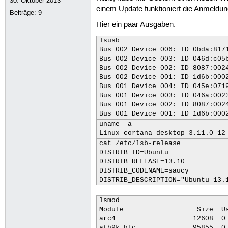
30. Oktober 2013
einem Update funktioniert die Anmeldun
Beiträge:
9
Hier ein paar Ausgaben:
lsusb

Bus 002 Device 006: ID 0bda:8171
Bus 002 Device 003: ID 046d:c05b
Bus 002 Device 002: ID 8087:0024
Bus 002 Device 001: ID 1d6b:0002
Bus 001 Device 004: ID 045e:0719
Bus 001 Device 003: ID 046a:0023
Bus 001 Device 002: ID 8087:0024
Bus 001 Device 001: ID 1d6b:000
uname -a

Linux cortana-desktop 3.11.0-12
cat /etc/lsb-release

DISTRIB_ID=Ubuntu

DISTRIB_RELEASE=13.10

DISTRIB_CODENAME=saucy

DISTRIB_DESCRIPTION="Ubuntu 13.
lsmod

Module                  Size  Us
arc4                   12608  0 