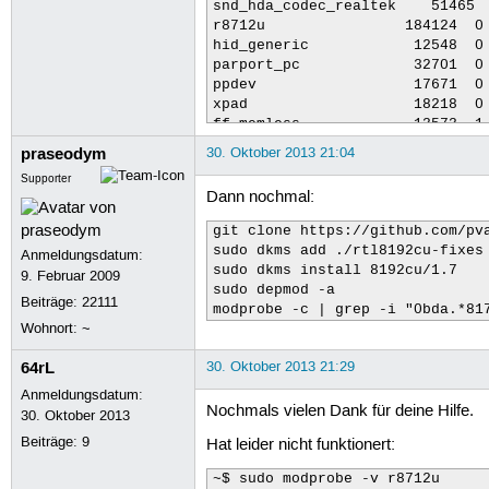
snd_hda_codec_realtek    51465  
r8712u                184124  0 
hid_generic            12548  0 
parport_pc             32701  0 
ppdev                  17671  0 
xpad                   18218  0 
ff_memless             13573  1 
rfcomm                 69070  0 
praseodym
30. Oktober 2013 21:04
bnep                   19564  2 
Supporter
bluetooth             371874  10
Dann nochmal:
joydev                 17377  0 
hid_cherry             12626  0 
git clone https://github.com/pva
usbhid                 53014  0 
sudo dkms add ./rtl8192cu-fixes

Anmeldungsdatum:
hid                   101512  3 
sudo dkms install 8192cu/1.7

9. Februar 2009
x86_pkg_temp_thermal    14162  0
sudo depmod -a

Beiträge:
22111
intel_powerclamp       14705  0 
modprobe -c | grep -i "0bda.*81
kvm_intel             138538  0 
Wohnort: ~
kvm                   431315  1 
crct10dif_pclmul       14289  0 
64rL
30. Oktober 2013 21:29
crc32_pclmul           13113  0 
Anmeldungsdatum:
ghash_clmulni_intel    13259  0 
Nochmals vielen Dank für deine Hilfe.
30. Oktober 2013
cryptd                 20329  1 
snd_hda_intel          48171  3 
Beiträge:
9
Hat leider nicht funktionert:
snd_hda_codec         188738  3 
snd_hwdep              13602  1 
~$ sudo modprobe -v r8712u 
