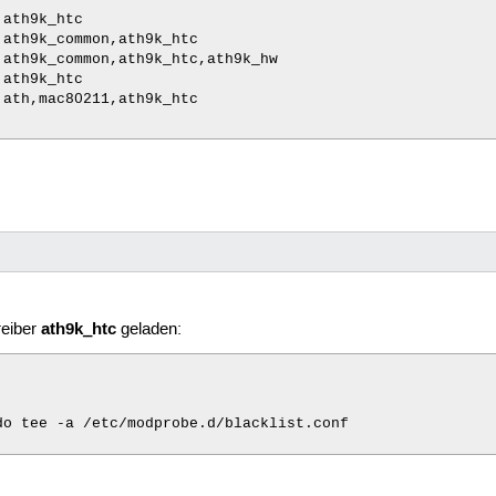


ath9k_htc

ath9k_common,ath9k_htc

ath9k_common,ath9k_htc,ath9k_hw

ath9k_htc

ath,mac80211,ath9k_htc









1 



 bnep,rfcomm







xpad

ath9k_htc
reiber
geladen:






hid_cherry,hid_generic,usbhid

 

o tee -a /etc/modprobe.d/blacklist.conf





kvm_intel
