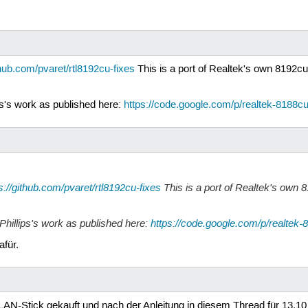
thub.com/pvaret/rtl8192cu-fixes
This is a port of Realtek's own 8192cu 
s's work as published here:
https://code.google.com/p/realtek-8188c
s://github.com/pvaret/rtl8192cu-fixes
This is a port of Realtek's own 8
hillips's work as published here:
https://code.google.com/p/realtek
afür.
N-Stick gekauft und nach der Anleitung in diesem Thread für 13.10 ins