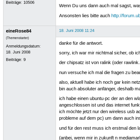
Beiträge:
10506
Wenn Du uns dann auch mal sagst, was f
Ansonsten lies bitte auch
http://forum.u
eineRose84
18. Juni 2008 11:24
(Themenstarter)
danke für die antwort.
Anmeldungsdatum:
18. Juni 2008
sorry, ich war mir nichtmal sicher, ob ich
Beiträge:
9
der chipsatz ist von ralink (oder rawli
nun versuche ich mal die fragen zu bean
also, aktuell habe ich noch gar kein net
bin auch absoluter anfänger, deshalb ma
ich habe einen ubuntu-pc der an den w
angeschlossen ist und das internet funkt
ich möchte jetzt nur den wireless usb 
probleme auf dem pc) um dann auch ins
und für den rest muss ich erstmal den la
(anbei, wenn mir in zukunft n mediamarkt