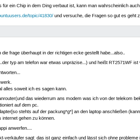
ür ein Chip in dem Ding verbaut ist, kann man wahrscheinlich auch h
buntuusers.de/topic/41830/
und versuche, die Fragen so gut es geht 
 die frage überhaupt in der richtigen ecke gestellt habe...also..
nk...der typ am telefon war etwas unpräzise...) und heißt RT2571WF is
tworten...
zwerk.
l alles soweit ich es sagen kann.
lanrouter(und das wiederrum ans modem was ich von der telekom be
ioniert auf dem pc.
adapter[so stehts auf der packung*g*] an den laptop anschließen (ka
 internet gehen zu können.
ppi anwerfen....
-verkäufer sagt: das ist ganz einfach und lässt sich ohne probleme ins