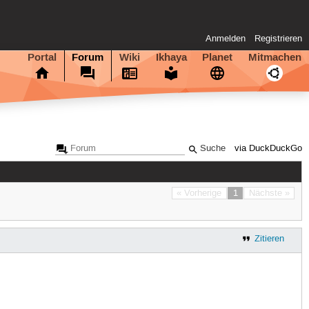
Anmelden
Registrieren
Portal
Forum
Wiki
Ikhaya
Planet
Mitmachen
via DuckDuckGo
« Vorherige
1
Nächste »
Zitieren