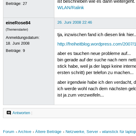
ist beschrieben wie es dann weitergeht.
Beiträge:
27
WLAN/Ralink
eineRose84
26. Juni 2008 22:46
(Themenstarter)
tja, inzwischen fand ich diesen link hier..
Anmeldungsdatum:
18. Juni 2008
http://freiheitblog.wordpress.com/2007/
Beiträge:
9
aber es tauchen neue probleme auf...
bin gerade auf der suche nach nem nette
stick habe, weil ja der lappi keine inte
ersten schritt) per telefon zu machen...
aber irgendwie habe ich den verdacht, di
ich werde wohl nach dem nächsten geld
ist ja zum verzweifeln...
Antworten
|
Forum
Archive
Ältere Beiträge
Netzwerke, Server
wlanstick für laptop