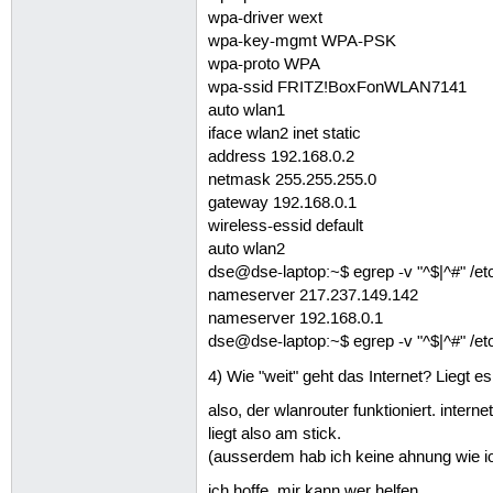
wpa-driver wext
wpa-key-mgmt WPA-PSK
wpa-proto WPA
wpa-ssid FRITZ!BoxFonWLAN7141
auto wlan1
iface wlan2 inet static
address 192.168.0.2
netmask 255.255.255.0
gateway 192.168.0.1
wireless-essid default
auto wlan2
dse@dse-laptop:~$ egrep -v "^$|^#" /etc
nameserver 217.237.149.142
nameserver 192.168.0.1
dse@dse-laptop:~$ egrep -v "^$|^#" /et
4) Wie "weit" geht das Internet? Liegt
also, der wlanrouter funktioniert. inter
liegt also am stick.
(ausserdem hab ich keine ahnung wie ic
ich hoffe, mir kann wer helfen...