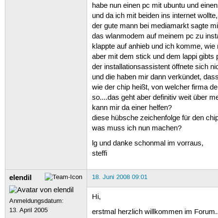
habe nun einen pc mit ubuntu und einen 
und da ich mit beiden ins internet wollte,
der gute mann bei mediamarkt sagte mi
das wlanmodem auf meinem pc zu instal
klappte auf anhieb und ich komme, wie m
aber mit dem stick und dem lappi gibts
der installationsassistent öffnete sich n
und die haben mir dann verkündet, dass 
wie der chip heißt, von welcher firma de
so....das geht aber definitiv weit über m
kann mir da einer helfen?
diese hübsche zeichenfolge für den chip
was muss ich nun machen?
lg und danke schonmal im vorraus,
steffi
elendil
18. Juni 2008 09:01
Hi,
Anmeldungsdatum:
13. April 2005
erstmal herzlich willkommen im Forum..