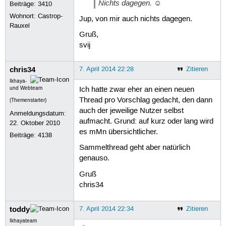
Nichts dagegen. ☺
Beiträge:
3410
Wohnort: Castrop-
Jup, von mir auch nichts dagegen.
Rauxel
Gruß,
svij
chris34
7. April 2014 22:28
Zitieren
Ikhaya-
und Webteam
Ich hatte zwar eher an einen neuen
Thread pro Vorschlag gedacht, den dann
(Themenstarter)
auch der jeweilige Nutzer selbst
Anmeldungsdatum:
aufmacht. Grund: auf kurz oder lang wird
22. Oktober 2010
es mMn übersichtlicher.
Beiträge:
4138
Sammelthread geht aber natürlich
genauso.
Gruß
chris34
toddy
7. April 2014 22:34
Zitieren
Ikhayateam