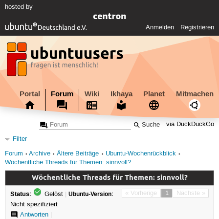
hosted by
Anmelden
Registrieren
Portal
Forum
Wiki
Ikhaya
Planet
Mitmachen
via DuckDuckGo
Filter
Forum
Archive
Ältere Beiträge
Ubuntu-Wochenrückblick
Wöchentliche Threads für Themen: sinnvoll?
Wöchentliche Threads für Themen: sinnvoll?
Status:
« Vorherige
1
Nächste »
Gelöst
|
Ubuntu-Version:
Nicht spezifiziert
Antworten
|