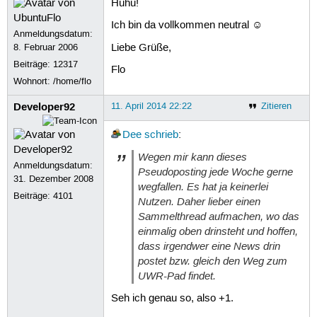
Huhu!
Ich bin da vollkommen neutral ☺
Anmeldungsdatum:
Liebe Grüße,
8. Februar 2006
Beiträge:
12317
Flo
Wohnort: /home/flo
Developer92
11. April 2014 22:22
Zitieren
Dee
schrieb
:
Wegen mir kann dieses
Anmeldungsdatum:
Pseudoposting jede Woche gerne
31. Dezember 2008
wegfallen. Es hat ja keinerlei
Beiträge:
4101
Nutzen. Daher lieber einen
Sammelthread aufmachen, wo das
einmalig oben drinsteht und hoffen,
dass irgendwer eine News drin
postet bzw. gleich den Weg zum
UWR-Pad findet.
Seh ich genau so, also +1.