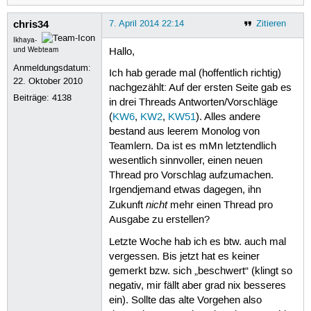
chris34
7. April 2014 22:14
Zitieren
Ikhaya-
und Webteam
Hallo,
Anmeldungsdatum:
Ich hab gerade mal (hoffentlich richtig)
22. Oktober 2010
nachgezählt: Auf der ersten Seite gab es
Beiträge:
4138
in drei Threads Antworten/Vorschläge
(
KW6
,
KW2
,
KW51
). Alles andere
bestand aus leerem Monolog von
Teamlern. Da ist es mMn letztendlich
wesentlich sinnvoller, einen neuen
Thread pro Vorschlag aufzumachen.
Irgendjemand etwas dagegen, ihn
nicht
Zukunft
mehr einen Thread pro
Ausgabe zu erstellen?
Letzte Woche hab ich es btw. auch mal
vergessen. Bis jetzt hat es keiner
gemerkt bzw. sich „beschwert“ (klingt so
negativ, mir fällt aber grad nix besseres
ein). Sollte das alte Vorgehen also