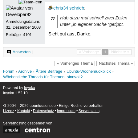
chris34
schrieb
:
Hab dazu mal schnell zwei Zeilen
Anmeldungsdatum:
unter „in eigener Sache “getippt.
31. Dezember 2008
Sieht gut aus, Danke.
Beiträge:
4101
Antworten
|
« Vorherige
1
Nächste »
« Vorheriges Thema
Nächstes Thema »
Forum
Archive
Ältere Beiträge
Ubuntu-Wochenrückblick
Wöchentliche Threads für Themen: sinnvoll?
Powered by
Inyoka
Inyoka 1.52.10
🄯 2004 – 2026 ubuntuusers.de • Einige Rechte vorbehalten
Lizenz
•
Kontakt
•
Datenschutz
•
Impressum
•
Serverstatus
Serverhosting
gespendet von