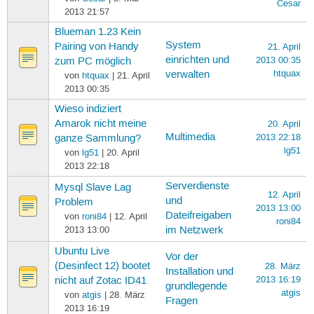
Cesar
2013 21:57
Blueman 1.23 Kein
System
Pairing von Handy
21. April
einrichten und
2013 00:35
zum PC möglich
htquax
verwalten
von
htquax
| 21. April
2013 00:35
Wieso indiziert
Amarok nicht meine
20. April
Multimedia
2013 22:18
ganze Sammlung?
lg51
von
lg51
| 20. April
2013 22:18
Serverdienste
Mysql Slave Lag
12. April
und
Problem
2013 13:00
Dateifreigaben
von
roni84
| 12. April
roni84
2013 13:00
im Netzwerk
Ubuntu Live
Vor der
(Desinfect 12) bootet
28. März
Installation und
2013 16:19
nicht auf Zotac ID41
grundlegende
atgis
von
atgis
| 28. März
Fragen
2013 16:19