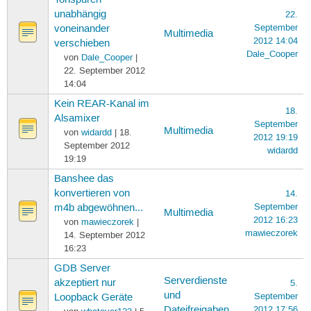
unabhängig
22.
September
voneinander
Multimedia
2012 14:04
verschieben
Dale_Cooper
von
Dale_Cooper
|
22. September 2012
14:04
Kein REAR-Kanal im
18.
Alsamixer
September
Multimedia
von
widardd
| 18.
2012 19:19
September 2012
widardd
19:19
Banshee das
konvertieren von
14.
September
m4b abgewöhnen...
Multimedia
2012 16:23
von
mawieczorek
|
mawieczorek
14. September 2012
16:23
GDB Server
Serverdienste
akzeptiert nur
5.
und
September
Loopback Geräte
Dateifreigaben
2012 17:56