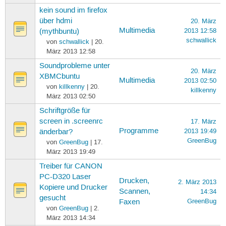
kein sound im firefox
über hdmi
20. März
Multimedia
2013 12:58
(mythbuntu)
schwallick
von
schwallick
| 20.
März 2013 12:58
Soundprobleme unter
20. März
XBMCbuntu
Multimedia
2013 02:50
von
killkenny
| 20.
killkenny
März 2013 02:50
Schriftgröße für
screen in .screenrc
17. März
Programme
2013 19:49
änderbar?
GreenBug
von
GreenBug
| 17.
März 2013 19:49
Treiber für CANON
PC-D320 Laser
Drucken,
2. März 2013
Kopiere und Drucker
Scannen,
14:34
gesucht
GreenBug
Faxen
von
GreenBug
| 2.
März 2013 14:34