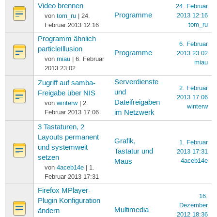
Video brennen
24. Februar
Programme
2013 12:16
von
tom_ru
| 24.
tom_ru
Februar 2013 12:16
Programm ähnlich
6. Februar
particleIllusion
Programme
2013 23:02
von
miau
| 6. Februar
miau
2013 23:02
Serverdienste
Zugriff auf samba-
2. Februar
und
Freigabe über NIS
2013 17:06
Dateifreigaben
von
winterw
| 2.
winterw
Februar 2013 17:06
im Netzwerk
3 Tastaturen, 2
Layouts permanent
Grafik,
1. Februar
und systemweit
Tastatur und
2013 17:31
setzen
4aceb14e
Maus
von
4aceb14e
| 1.
Februar 2013 17:31
Firefox MPlayer-
16.
Plugin Konfiguration
Dezember
Multimedia
ändern
2012 18:36