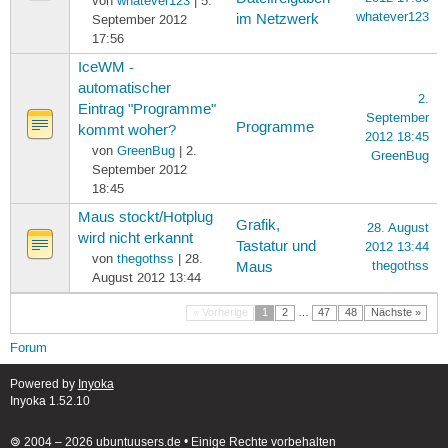
von
whatever123
| 5.
whatever123
im Netzwerk
September 2012
17:56
IceWM -
automatischer
2.
Eintrag "Programme"
September
Programme
kommt woher?
2012 18:45
von
GreenBug
| 2.
GreenBug
September 2012
18:45
Maus stockt/Hotplug
Grafik,
28. August
wird nicht erkannt
Tastatur und
2012 13:44
von
thegothss
| 28.
thegothss
Maus
August 2012 13:44
« Vorherige
1
2
…
47
48
Nächste »
Forum
Powered by
Inyoka
Inyoka 1.52.10
🄯 2004 – 2026 ubuntuusers.de • Einige Rechte vorbehalten