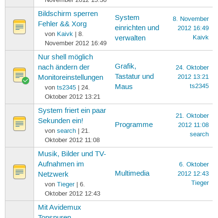
Bildschirm sperren
System
8. November
Fehler && Xorg
einrichten und
2012 16:49
von
Kaivk
| 8.
Kaivk
verwalten
November 2012 16:49
Nur shell möglich
Grafik,
nach ändern der
24. Oktober
Tastatur und
2012 13:21
Monitoreinstellungen
ts2345
Maus
von
ts2345
| 24.
Oktober 2012 13:21
System friert ein paar
21. Oktober
Sekunden ein!
Programme
2012 11:08
von
search
| 21.
search
Oktober 2012 11:08
Musik, Bilder und TV-
Aufnahmen im
6. Oktober
Multimedia
2012 12:43
Netzwerk
Tieger
von
Tieger
| 6.
Oktober 2012 12:43
Mit Avidemux
Tonspuren