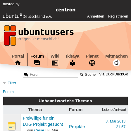
hosted by
Anmelden
Registrieren
Portal
Forum
Wiki
Ikhaya
Planet
Mitmachen
via DuckDuckGo
Filter
Forum
Unbeantwortete Themen
Thema
Forum
Letzte Antwort
Freiwillige für ein
8. Mai 2013
LUG Projekt gesucht
Projekte
21:57
von
Cesar
| 8. Mai