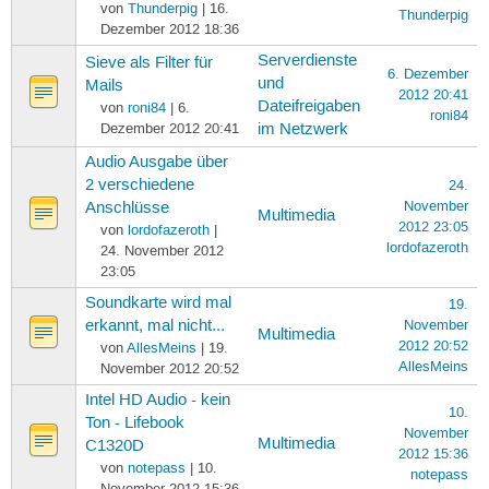
von
Thunderpig
| 16.
Thunderpig
Dezember 2012 18:36
Serverdienste
Sieve als Filter für
6. Dezember
und
Mails
2012 20:41
Dateifreigaben
von
roni84
| 6.
roni84
Dezember 2012 20:41
im Netzwerk
Audio Ausgabe über
2 verschiedene
24.
November
Anschlüsse
Multimedia
2012 23:05
von
lordofazeroth
|
lordofazeroth
24. November 2012
23:05
Soundkarte wird mal
19.
erkannt, mal nicht...
November
Multimedia
2012 20:52
von
AllesMeins
| 19.
AllesMeins
November 2012 20:52
Intel HD Audio - kein
10.
Ton - Lifebook
November
Multimedia
C1320D
2012 15:36
von
notepass
| 10.
notepass
November 2012 15:36