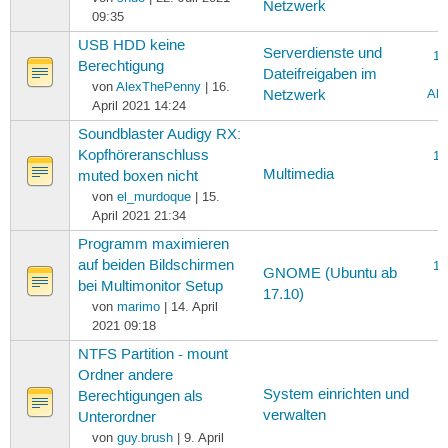
Netzwerk
09:35
USB HDD keine
Serverdienste und
16
Berechtigung
Dateifreigaben im
von
AlexThePenny
| 16.
Ale
Netzwerk
April 2021 14:24
Soundblaster Audigy RX:
Kopfhöreranschluss
15
Multimedia
muted boxen nicht
e
von
el_murdoque
| 15.
April 2021 21:34
Programm maximieren
auf beiden Bildschirmen
14
GNOME (Ubuntu ab
bei Multimonitor Setup
17.10)
von
marimo
| 14. April
2021 09:18
NTFS Partition - mount
Ordner andere
9
System einrichten und
Berechtigungen als
verwalten
Unterordner
von
guy.brush
| 9. April