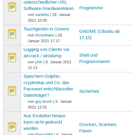
unterschiedlicher URL
Programme
Software-/Hardwaretoken
von
sardello
| 19. Januar
2021 10:05
Touchgesten in Gnome
GNOME (Ubuntu ab
von
frickelhans
| 18.
17.10)
Januar 2021 17:17
Logging von Clients via
Shell und
aircrack / airodump
Programmieren
von
jAIk
| 8. Januar 2021
12:13
Speichern Dolphin,
cryptsetup und Co. das
Passwort entschlüsselter
Sicherheit
Datenträger?
von
guy.brush
| 5. Januar
2021 13:51
Aus Evolution heraus
kann nicht gedruckt
Drucken, Scannen,
werden
Faxen
von
Rami1968
| 4. Januar