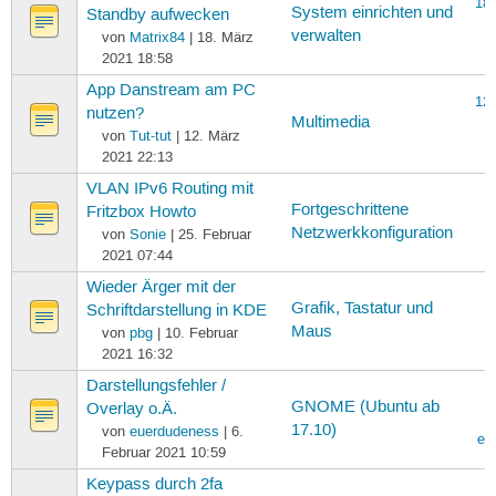
18.
System einrichten und
Standby aufwecken
verwalten
von
Matrix84
| 18. März
2021 18:58
App Danstream am PC
12.
nutzen?
Multimedia
von
Tut-tut
| 12. März
2021 22:13
VLAN IPv6 Routing mit
Fortgeschrittene
Fritzbox Howto
Netzwerkkonfiguration
von
Sonie
| 25. Februar
2021 07:44
Wieder Ärger mit der
Grafik, Tastatur und
Schriftdarstellung in KDE
Maus
von
pbg
| 10. Februar
2021 16:32
Darstellungsfehler /
GNOME (Ubuntu ab
Overlay o.Ä.
17.10)
von
euerdudeness
| 6.
eu
Februar 2021 10:59
Keypass durch 2fa