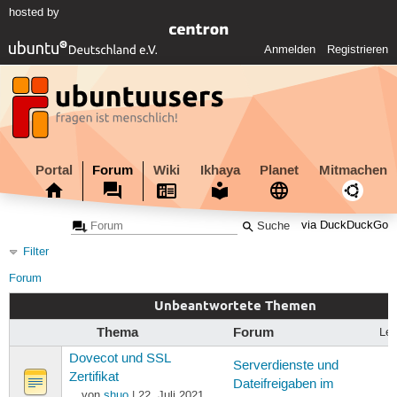
hosted by
Anmelden
Registrieren
Portal
Forum
Wiki
Ikhaya
Planet
Mitmachen
via DuckDuckGo
Filter
Forum
Unbeantwortete Themen
Thema
Forum
Let
Dovecot und SSL
Serverdienste und
2
Zertifikat
Dateifreigaben im
von
shuo
| 22. Juli 2021