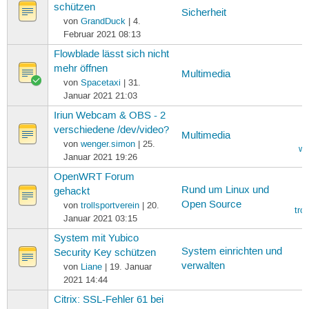
schützen
Sicherheit
von
GrandDuck
| 4.
Februar 2021 08:13
Flowblade lässt sich nicht
mehr öffnen
Multimedia
von
Spacetaxi
| 31.
Januar 2021 21:03
Iriun Webcam & OBS - 2
verschiedene /dev/video?
Multimedia
von
wenger.simon
| 25.
we
Januar 2021 19:26
OpenWRT Forum
Rund um Linux und
gehackt
Open Source
von
trollsportverein
| 20.
trol
Januar 2021 03:15
System mit Yubico
System einrichten und
Security Key schützen
verwalten
von
Liane
| 19. Januar
2021 14:44
Citrix: SSL-Fehler 61 bei