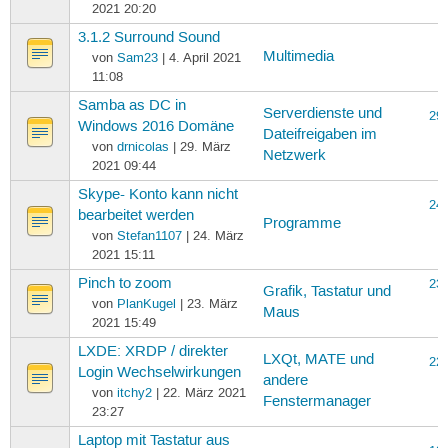
2021 20:20
3.1.2 Surround Sound
4
Multimedia
von
Sam23
| 4. April 2021
11:08
Samba as DC in
Serverdienste und
29.
Windows 2016 Domäne
Dateifreigaben im
von
drnicolas
| 29. März
Netzwerk
2021 09:44
Skype- Konto kann nicht
24.
bearbeitet werden
Programme
von
Stefan1107
| 24. März
2021 15:11
Pinch to zoom
23.
Grafik, Tastatur und
von
PlanKugel
| 23. März
Maus
2021 15:49
LXDE: XRDP / direkter
LXQt, MATE und
22.
Login Wechselwirkungen
andere
von
itchy2
| 22. März 2021
Fenstermanager
23:27
Laptop mit Tastatur aus