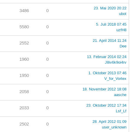
23. Mai 2020 20:22
3486
0
ubot
5. Juli 2018 07:45
5580
0
uzfH8
21. April 2014 11:24
2552
0
Dee
13. Februar 2014 02:24
1960
0
J8iv6k9oi4rv
1. Oktober 2013 07:46
1950
0
V_for_Vortex
18. November 2012 18:08
2058
0
aasche
23. Oktober 2012 17:34
2033
0
Lsf_Lf
28. April 2012 01:09
2502
0
user_unknown