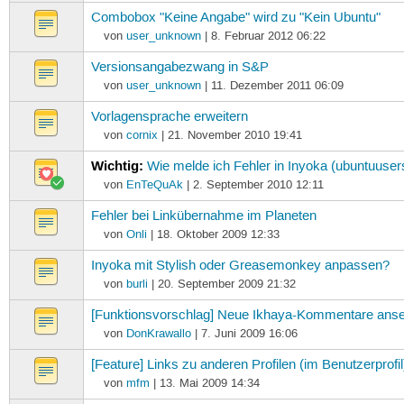
Combobox "Keine Angabe" wird zu "Kein Ubuntu"
von
user_unknown
| 8. Februar 2012 06:22
Versionsangabezwang in S&P
von
user_unknown
| 11. Dezember 2011 06:09
Vorlagensprache erweitern
von
cornix
| 21. November 2010 19:41
Wichtig:
Wie melde ich Fehler in Inyoka (ubuntuuser
von
EnTeQuAk
| 2. September 2010 12:11
Fehler bei Linkübernahme im Planeten
von
Onli
| 18. Oktober 2009 12:33
Inyoka mit Stylish oder Greasemonkey anpassen?
von
burli
| 20. September 2009 21:32
[Funktionsvorschlag] Neue Ikhaya-Kommentare ans
von
DonKrawallo
| 7. Juni 2009 16:06
[Feature] Links zu anderen Profilen (im Benutzerprofil
von
mfm
| 13. Mai 2009 14:34