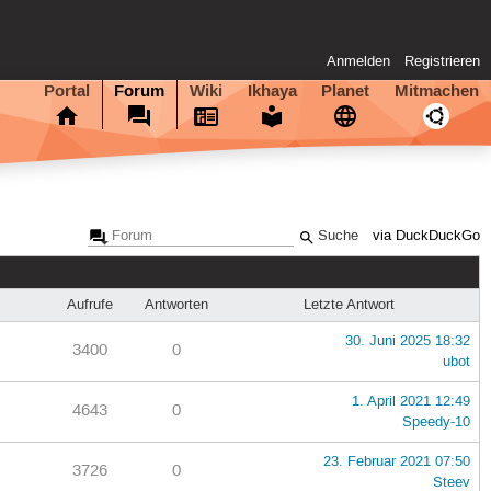
Anmelden
Registrieren
Portal
Forum
Wiki
Ikhaya
Planet
Mitmachen
via DuckDuckGo
Aufrufe
Antworten
Letzte Antwort
30. Juni 2025 18:32
3400
0
ubot
1. April 2021 12:49
4643
0
Speedy-10
23. Februar 2021 07:50
3726
0
Steev