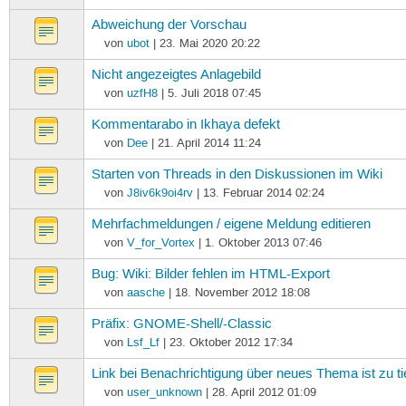
Abweichung der Vorschau
von
ubot
| 23. Mai 2020 20:22
Nicht angezeigtes Anlagebild
von
uzfH8
| 5. Juli 2018 07:45
Kommentarabo in Ikhaya defekt
von
Dee
| 21. April 2014 11:24
Starten von Threads in den Diskussionen im Wiki
von
J8iv6k9oi4rv
| 13. Februar 2014 02:24
Mehrfachmeldungen / eigene Meldung editieren
von
V_for_Vortex
| 1. Oktober 2013 07:46
Bug: Wiki: Bilder fehlen im HTML-Export
von
aasche
| 18. November 2012 18:08
Präfix: GNOME-Shell/-Classic
von
Lsf_Lf
| 23. Oktober 2012 17:34
Link bei Benachrichtigung über neues Thema ist zu tie
von
user_unknown
| 28. April 2012 01:09