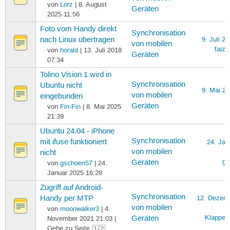
von
Lorz
| 8. August
Geräten
2025 11:56
Foto vom Handy direkt
Synchronisation
nach Linux übertragen
9. Juli 2
von mobilen
faiza
von
horald
| 13. Juli 2018
Geräten
07:34
Tolino Vision 1 wird in
Synchronisation
Ubuntu nicht
9. Mai 20
von mobilen
eingebunden
Geräten
von
Fin-Fin
| 8. Mai 2025
21:39
Ubuntu 24.04 - iPhone
Synchronisation
mit ifuse funktioniert
24. Jan
von mobilen
nicht
gs
Geräten
von
gschoen57
| 24.
Januar 2025 16:28
Zugriff auf Android-
Synchronisation
Handy per MTP
12. Dezem
von mobilen
von
moonwalker3
| 4.
Klapper
Geräten
November 2021 21:03 |
Gehe zu Seite
1
2