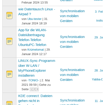
Geräten
Februar 2024 13:55
wie Datentausch Linux -
Synchronisation
3. Febr
Airpad ?
von mobilen
von
Ubu-tester
| 31.
trollsp
Geräten
Januar 2024 18:19
App für die WLAN-
Dateiübertragung
Synchronisation
29. Jan
Telefon-Telefon
von mobilen
UbuntuPC-Telefon
Geräten
von
Krümelomat
| 29.
Januar 2024 12:17
LINUX-Sync-Programm
über W-LAN /
Synchronisation
MyPhoneExplorer
28. Jan
von mobilen
installieren
Yabba-Da
Geräten
von
-TONIO-
| 2. Mai
2021 09:59 | Gehe zu
Seite
1
2
3
KDE connect: Dateien
Synchronisation
gehen nicht in
11. Jan