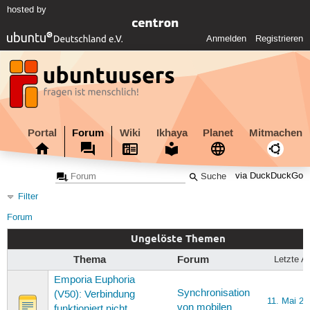
hosted by
Anmelden
Registrieren
Portal
Forum
Wiki
Ikhaya
Planet
Mitmachen
via DuckDuckGo
Filter
Forum
Ungelöste Themen
Thema
Forum
Letzte A
Emporia Euphoria
Synchronisation
(V50): Verbindung
11. Mai 20
von mobilen
funktioniert nicht