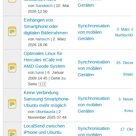
Geräten
von
Sandwich
| 10. Mai
2026 12:50
Einhängen von
Synchronisation
Smartphone oder
3. März 20
von mobilen
digitalen Bilderrahmen
NurNochDeb
Geräten
von
harosch
| 2. März
2026 18:06
Optimales Linux für
Hercules eCafe mit
Synchronisation
25. Dezem
AMD Geode System
von mobilen
von
tuxie
| 6. Januar
Shalok
Geräten
2009 14:45 | Gehe zu
Seite
1
2
Keine Verbindung
Synchronisation
Samsung Smartphone-
3. Novem
von mobilen
Ubuntu mehr möglich
Kreuz
Geräten
von
Ubuntausla
| 2.
November 2025 07:44
LocalSend zwischen
Synchronisation
17. Okto
iPhone und Ubuntu
von mobilen