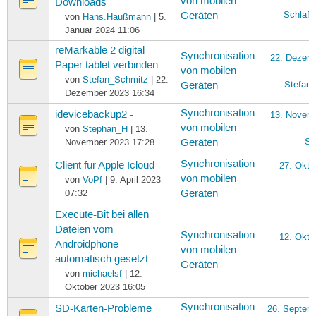
von mobilen
Downloads
Schlaf
Geräten
von
Hans.Haußmann
| 5.
Januar 2024 11:06
reMarkable 2 digital
Synchronisation
22. Dezem
Paper tablet verbinden
von mobilen
von
Stefan_Schmitz
| 22.
Stefan
Geräten
Dezember 2023 16:34
Synchronisation
idevicebackup2 -
13. Novem
von mobilen
von
Stephan_H
| 13.
St
November 2023 17:28
Geräten
Synchronisation
Client für Apple Icloud
27. Okto
von mobilen
von
VoPf
| 9. April 2023
07:32
Geräten
Execute-Bit bei allen
Dateien vom
Synchronisation
12. Okto
Androidphone
von mobilen
automatisch gesetzt
m
Geräten
von
michaelsf
| 12.
Oktober 2023 16:05
Synchronisation
SD-Karten-Probleme
26. Septem