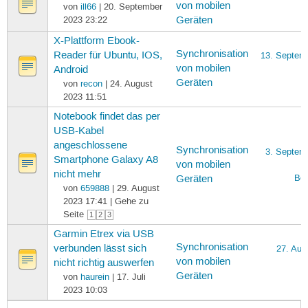
von mobilen
von
ill66
| 20. September
2023 23:22
Geräten
X-Plattform Ebook-
Synchronisation
Reader für Ubuntu, IOS,
13. Septem
von mobilen
Android
Geräten
von
recon
| 24. August
2023 11:51
Notebook findet das per
USB-Kabel
angeschlossene
Synchronisation
3. Septem
Smartphone Galaxy A8
von mobilen
nicht mehr
Ber
Geräten
von
659888
| 29. August
2023 17:41 | Gehe zu
Seite
1
2
3
Garmin Etrex via USB
Synchronisation
verbunden lässt sich
27. Aug
von mobilen
nicht richtig auswerfen
Geräten
von
haurein
| 17. Juli
2023 10:03