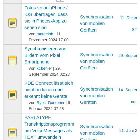
Fotos so auf iPhone /
iOS übertragen, dass
Synchronisation
11. Dezem
sie in Photos-App zu
von mobilen
sehen sind
STR
Geräten
von
marcelnk
| 11.
Dezember 2024 17:00
Synchronisieren von
Synchronisation
Bildern vom Pixel
29. Septem
von mobilen
Smartphone
Geräten
von
kcbehler
| 29.
September 2024 02:23
KDE Connect lässt sich
Synchronisation
nicht bedienen und
14. Septem
von mobilen
erkennt keine Geräte
cana
Geräten
von
Ryek_Darkener
| 6.
Februar 2024 07:58
PARLATYPE
Transkriptionsprogramm
Synchronisation
um VoiceMessages als
21. Juni 20
von mobilen
TEXT umwandeln
Geräten