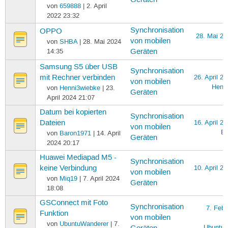
von
659888
| 2. April
2022 23:32
Synchronisation
OPPO
28. Mai 20
von mobilen
von
SHBA
| 28. Mai 2024
14:35
Geräten
Samsung S5 über USB
Synchronisation
mit Rechner verbinden
26. April 2
von mobilen
Henn
von
Henni3wiebke
| 23.
Geräten
April 2024 21:07
Datum bei kopierten
Synchronisation
Dateien
16. April 2
von mobilen
Ba
von
Baron1971
| 14. April
Geräten
2024 20:17
Huawei Mediapad M5 -
Synchronisation
keine Verbindung
10. April 2
von mobilen
von
Miq19
| 7. April 2024
Geräten
18:08
GSConnect mit Foto
Synchronisation
7. Febr
Funktion
von mobilen
von
UbuntuWanderer
| 7.
UbuntuW