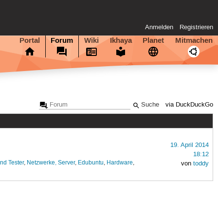
Anmelden
Registrieren
Portal
Forum
Wiki
Ikhaya
Planet
Mitmachen
via DuckDuckGo
19. April 2014
18:12
nd Tester
,
Netzwerke, Server
,
Edubuntu
,
Hardware
,
von
toddy