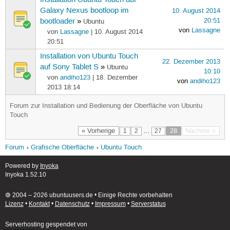
Galaxy Nexus bootloop im
10. August 2014
20:51
bootloader
»
Ubuntu
von
Lassagne
von
Lassagne
| 10. August 2014
20:51
Installation von Ubuntu Touch
22. Dezember 2013
auf Sony Tablet S
»
Ubuntu
10:10
von
andiho123
| 18. Dezember
von
andiho123
2013 18:14
Forum zur Installation und Bedienung der Oberfläche von Ubuntu
Touch
« Vorherige
…
28
Nächste »
1
2
27
Forum
Grafische Oberfläche
Ubuntu Touch
Powered by
Inyoka
Inyoka 1.52.10
🄯 2004 – 2026 ubuntuusers.de • Einige Rechte vorbehalten
Lizenz
•
Kontakt
•
Datenschutz
•
Impressum
•
Serverstatus
Serverhosting
gespendet von