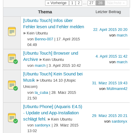
« Vorherige
…
28
Nächste »
1
2
27
Thema
Letzter Beitrag
[Ubuntu Touch] Infos über
Fehler lesen und Fehler melden
22. April 2015 20:20
»
Kein Ubuntu
von
march
von
Benno-007
| 17. April 2015
04:49
[Ubuntu Touch] Browser und
4. April 2015 11:42
Archive
»
Kein Ubuntu
von
march
von
march
| 3. April 2015 10:42
[Ubuntu Touch] Kein Sound bei
Musik
»
Ubuntu 14.10 (Utopic
31. März 2015 19:43
Unicorn)
von
Müllmann42
von
la_cuba
| 28. März 2015
21:50
[Ubuntu Phone] (Aquaris E4.5)
- Update und App-Installation
29. März 2015 20:21
schlägt fehl.
»
Kein Ubuntu
von
sardonyx
von
sardonyx
| 29. März 2015
13:02