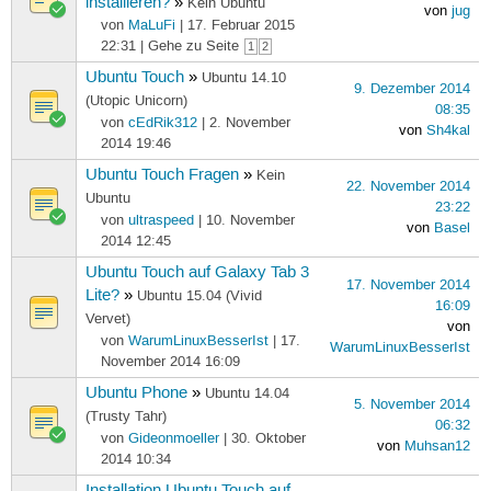
installieren?
»
Kein Ubuntu
von
jug
von
MaLuFi
| 17. Februar 2015
22:31 | Gehe zu Seite
1
2
Ubuntu Touch
»
Ubuntu 14.10
9. Dezember 2014
(Utopic Unicorn)
08:35
von
cEdRik312
| 2. November
von
Sh4kal
2014 19:46
Ubuntu Touch Fragen
»
Kein
22. November 2014
Ubuntu
23:22
von
ultraspeed
| 10. November
von
Basel
2014 12:45
Ubuntu Touch auf Galaxy Tab 3
17. November 2014
Lite?
»
Ubuntu 15.04 (Vivid
16:09
Vervet)
von
von
WarumLinuxBesserIst
| 17.
WarumLinuxBesserIst
November 2014 16:09
Ubuntu Phone
»
Ubuntu 14.04
5. November 2014
(Trusty Tahr)
06:32
von
Gideonmoeller
| 30. Oktober
von
Muhsan12
2014 10:34
Installation Ubuntu Touch auf