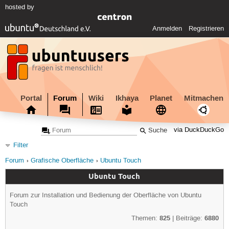
hosted by
Anmelden
Registrieren
Portal
Forum
Wiki
Ikhaya
Planet
Mitmachen
via DuckDuckGo
Filter
Forum
Grafische Oberfläche
Ubuntu Touch
Ubuntu Touch
Forum zur Installation und Bedienung der Oberfläche von Ubuntu
Touch
825
6880
Themen:
| Beiträge: