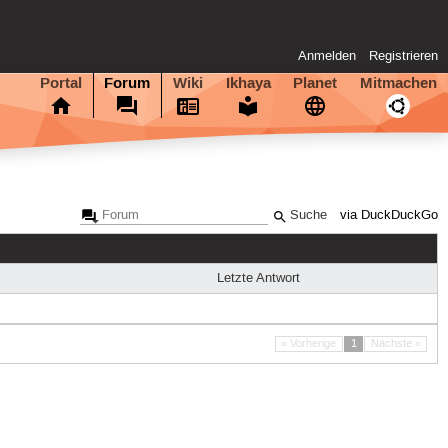
Anmelden
Registrieren
Portal
Forum
Wiki
Ikhaya
Planet
Mitmachen
via DuckDuckGo
Letzte Antwort
« Vorherige
1
Nächste »