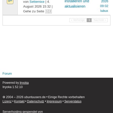
installieren und
2026
von
Setternixe
| 4.
09:02
aktualisieren
August 2026 15:32 |
lubux
Gehe zu Seite
1
2
« Vorherige
1
Nächste »
Forum
Powered by
Inyoka
Inyoka 1.52.10
🄯 2004 – 2026 ubuntuusers.de • Einige Rechte vorbehalten
Lizenz
•
Kontakt
•
Datenschutz
•
Impressum
•
Serverstatus
Serverhosting
gespendet von