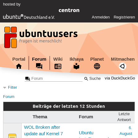
hosted by
Anmelden
Registrieren
Portal
Forum
Wiki
Ikhaya
Planet
Mitmachen
via DuckDuckGo
Filter
Forum
Beiträge der letzten 12 Stunden
Letzte
Thema
Forum
Antwort
WOL Broken after
6.
Ubuntu
update auf Kernel 7
August