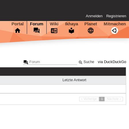
Anmelden
Registrieren
Portal
Forum
Wiki
Ikhaya
Planet
Mitmachen
via DuckDuckGo
Letzte Antwort
« Vorherige
1
Nächste »