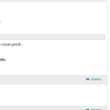
:
nhalt gefüllt...
lte.
Zitieren
Zitieren