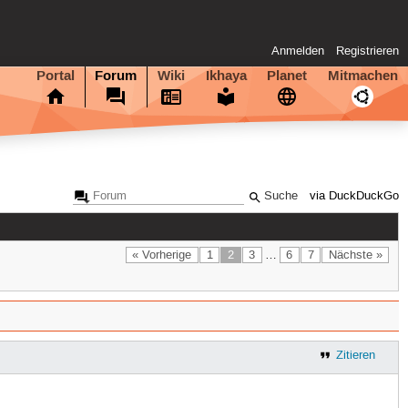
Anmelden
Registrieren
Portal
Forum
Wiki
Ikhaya
Planet
Mitmachen
via DuckDuckGo
« Vorherige
1
2
3
…
6
7
Nächste »
Zitieren