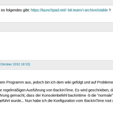
 es folgendes gibt:
https://launchpad.net/~bit-team/+archive/stable
?
. Oktober 2010 18:53)
 dem Programm aus, jedoch bin ich dem wiki gefolgt und auf Problem
r regelmäßigen Ausführung von BackInTime. Es wird geschrieben, da
rung gemacht, dass der Konsolenbefehl backintime -b die "normale" 
eführt wurde... Nun habe ich die Konfiguration vom BackInTime roo