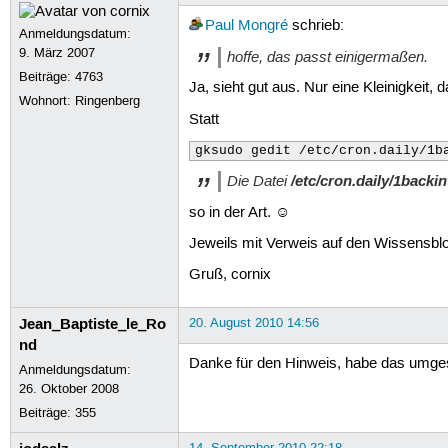
Paul Mongré
schrieb:
Anmeldungsdatum:
9. März 2007
hoffe, das passt einigermaßen.
Beiträge:
4763
Ja, sieht gut aus. Nur eine Kleinigkeit,
Wohnort: Ringenberg
Statt
gksudo gedit /etc/cron.daily/1b
Die Datei
/etc/cron.daily/1backi
so in der Art. ☺
Jeweils mit Verweis auf den Wissensbloc
Gruß, cornix
Jean_Baptiste_le_Ro
20. August 2010 14:56
nd
Danke für den Hinweis, habe das umges
Anmeldungsdatum:
26. Oktober 2008
Beiträge:
355
14. September 2010 22:18