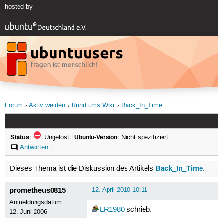
hosted by
Forum
Aktiv werden
Rund ums Wiki
Back_In_Time
Status:
Ungelöst
|
Ubuntu-Version:
Nicht spezifiziert
Antworten
|
Back_In_Time
Dieses Thema ist die Diskussion des Artikels
.
prometheus0815
12. April 2010 10:11
Anmeldungsdatum:
LR1980
schrieb:
12. Juni 2006