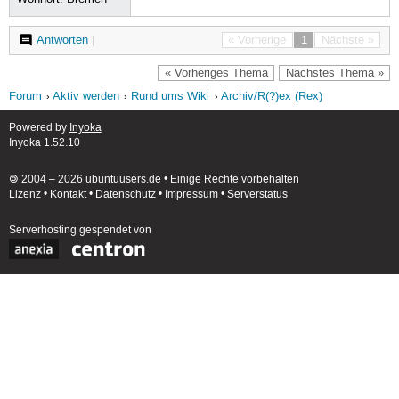
Antworten
|
« Vorherige
1
Nächste »
« Vorheriges Thema
Nächstes Thema »
Forum
Aktiv werden
Rund ums Wiki
Archiv/R(?)ex (Rex)
Powered by
Inyoka
Inyoka 1.52.10
🄯 2004 – 2026 ubuntuusers.de • Einige Rechte vorbehalten
Lizenz
•
Kontakt
•
Datenschutz
•
Impressum
•
Serverstatus
Serverhosting
gespendet von