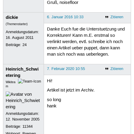
Gruß, noisefloor
dickie
6. Januar 2016 10:33
Zitieren
(Themenstarter)
Danke Euch fue die Unterstuetzung und
Anmeldungsdatum:
Korrekturen! Kann m.E. erstmal so
16. August 2011
verlinkt werden, evtl. schreibe ich noch
Beiträge:
24
einen Artikel ueber puppet, dann kann
man sich noch was ueberlegen.
Heinrich_Schwi
7. Februar 2020 10:55
Zitieren
etering
Hi!
Wikitea
m
Artikel ist jetzt im Archiv.
so long
hank
Anmeldungsdatum:
12. November 2005
Beiträge:
11344
Wohnort: Bremen