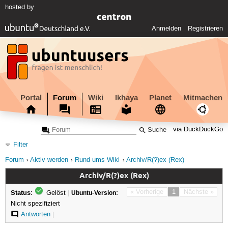
hosted by
Anmelden
Registrieren
Portal
Forum
Wiki
Ikhaya
Planet
Mitmachen
via DuckDuckGo
Filter
Forum
Aktiv werden
Rund ums Wiki
Archiv/R(?)ex (Rex)
Archiv/R(?)ex (Rex)
Status:
« Vorherige
1
Nächste »
Gelöst
|
Ubuntu-Version:
Nicht spezifiziert
Antworten
|