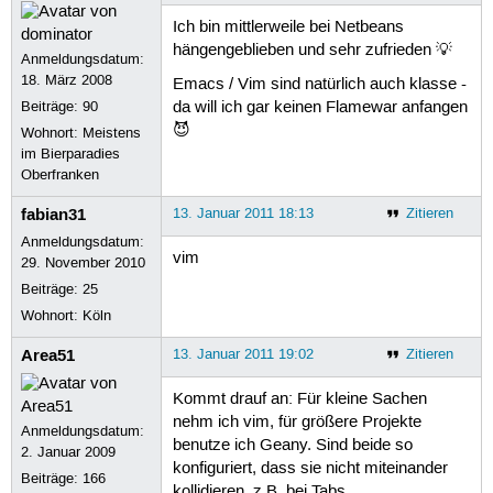
Ich bin mittlerweile bei Netbeans
hängengeblieben und sehr zufrieden 💡
Anmeldungsdatum:
18. März 2008
Emacs / Vim sind natürlich auch klasse -
Beiträge:
90
da will ich gar keinen Flamewar anfangen
😈
Wohnort: Meistens
im Bierparadies
Oberfranken
fabian31
13. Januar 2011 18:13
Zitieren
Anmeldungsdatum:
vim
29. November 2010
Beiträge:
25
Wohnort: Köln
Area51
13. Januar 2011 19:02
Zitieren
Kommt drauf an: Für kleine Sachen
nehm ich vim, für größere Projekte
Anmeldungsdatum:
benutze ich Geany. Sind beide so
2. Januar 2009
konfiguriert, dass sie nicht miteinander
Beiträge:
166
kollidieren, z.B. bei Tabs.