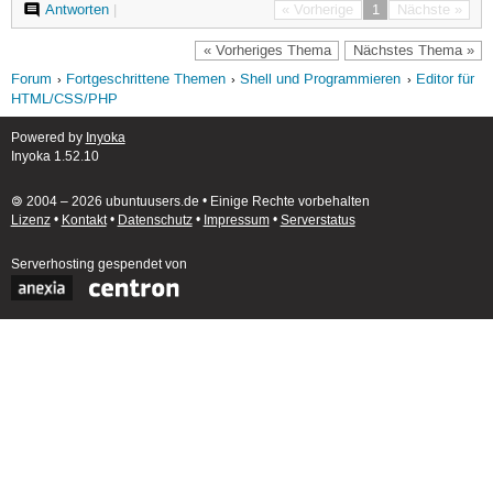
Antworten
|
« Vorherige
1
Nächste »
« Vorheriges Thema
Nächstes Thema »
Forum
Fortgeschrittene Themen
Shell und Programmieren
Editor für
HTML/CSS/PHP
Powered by
Inyoka
Inyoka 1.52.10
🄯 2004 – 2026 ubuntuusers.de • Einige Rechte vorbehalten
Lizenz
•
Kontakt
•
Datenschutz
•
Impressum
•
Serverstatus
Serverhosting
gespendet von