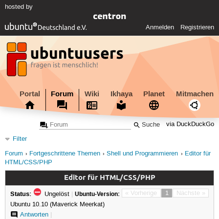
hosted by
Anmelden
Registrieren
Portal
Forum
Wiki
Ikhaya
Planet
Mitmachen
via DuckDuckGo
Filter
Forum
Fortgeschrittene Themen
Shell und Programmieren
Editor für
HTML/CSS/PHP
Editor für HTML/CSS/PHP
Status:
« Vorherige
1
Nächste »
Ungelöst
|
Ubuntu-Version:
Ubuntu 10.10 (Maverick Meerkat)
Antworten
|