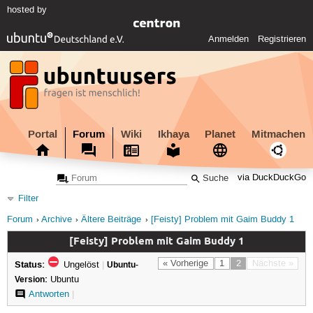
hosted by
Anmelden
Registrieren
Portal
Forum
Wiki
Ikhaya
Planet
Mitmachen
via DuckDuckGo
Filter
Forum
Archive
Ältere Beiträge
[Feisty] Problem mit Gaim Buddy 1
[Feisty] Problem mit Gaim Buddy 1
Status:
« Vorherige
1
2
Nächste »
Ungelöst
|
Ubuntu-
Version:
Ubuntu
Antworten
|