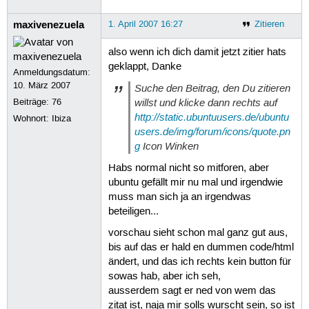
maxivenezuela
1. April 2007 16:27
Zitieren
also wenn ich dich damit jetzt zitier hats
geklappt, Danke
Anmeldungsdatum:
10. März 2007
Suche den Beitrag, den Du zitieren
willst und klicke dann rechts auf
Beiträge:
76
http://static.ubuntuusers.de/ubuntu
Wohnort: Ibiza
users.de/img/forum/icons/quote.pn
g
Icon Winken
Habs normal nicht so mitforen, aber
ubuntu gefällt mir nu mal und irgendwie
muss man sich ja an irgendwas
beteiligen...
vorschau sieht schon mal ganz gut aus,
bis auf das er hald en dummen code/html
ändert, und das ich rechts kein button für
sowas hab, aber ich seh,
ausserdem sagt er ned von wem das
zitat ist, naja mir solls wurscht sein, so ist