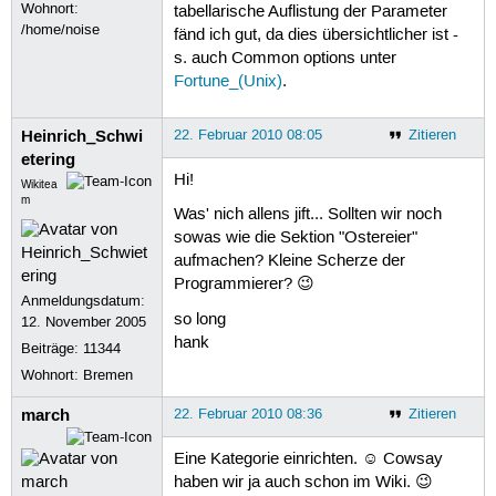
Wohnort:
tabellarische Auflistung der Parameter
/home/noise
fänd ich gut, da dies übersichtlicher ist -
s. auch Common options unter
Fortune_(Unix)
.
Heinrich_Schwi
22. Februar 2010 08:05
Zitieren
etering
Hi!
Wikitea
m
Was' nich allens jift... Sollten wir noch
sowas wie die Sektion "Ostereier"
aufmachen? Kleine Scherze der
Programmierer? 😉
Anmeldungsdatum:
so long
12. November 2005
hank
Beiträge:
11344
Wohnort: Bremen
march
22. Februar 2010 08:36
Zitieren
Eine Kategorie einrichten. ☺ Cowsay
haben wir ja auch schon im Wiki. 😉