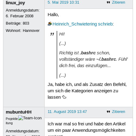
linux_joy
5. Mai 2019 10:31
Zitieren
Anmeldungsdatum:
Hallo,
6. Februar 2008
Beiträge:
803
Heinrich_Schwietering
schrieb
:
Wohnort: Hannover
Hi!
(...)
Richtig ist
.bashrc
schon,
vollständiger wäre
~/.bashrc
. Fühl'
dich frei, das einzufügen...
(...)
Ja, habe ich, und als Zusatz den Befehl,
um sich die Kategorien anzeigen zu
lassen 🦆
mubuntuHH
11. August 2019 13:47
Zitieren
Projektle
itung
Ich war mal so frei und habe den Artikel
um ein paar Anwendungsmöglichkeiten
Anmeldungsdatum: