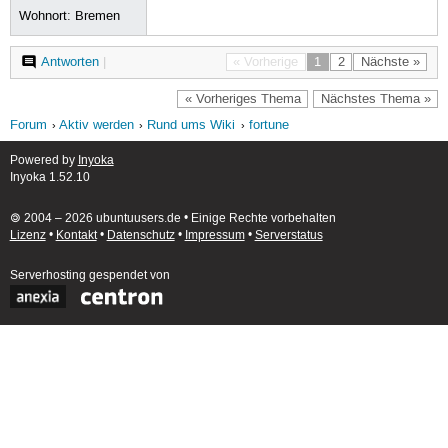
Wohnort: Bremen
Antworten
|
« Vorherige
1
2
Nächste »
« Vorheriges Thema
Nächstes Thema »
Forum
Aktiv werden
Rund ums Wiki
fortune
Powered by
Inyoka
Inyoka 1.52.10
🄯 2004 – 2026 ubuntuusers.de • Einige Rechte vorbehalten
Lizenz
•
Kontakt
•
Datenschutz
•
Impressum
•
Serverstatus
Serverhosting
gespendet von