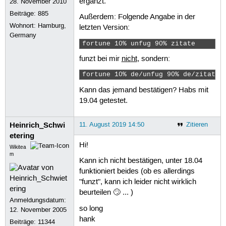
ergänzt.
28. November 2010
Beiträge:
885
Außerdem: Folgende Angabe in der
Wohnort: Hamburg,
letzten Version:
Germany
fortune 10% unfug 90% zitate 
funzt bei mir
nicht
, sondern:
fortune 10% de/unfug 90% de/zitate 
Kann das jemand bestätigen? Habs mit
19.04 getestet.
Heinrich_Schwi
11. August 2019 14:50
Zitieren
etering
Hi!
Wikitea
m
Kann ich nicht bestätigen, unter 18.04
funktioniert beides (ob es allerdings
"funzt", kann ich leider nicht wirklich
beurteilen 🙄 ... )
Anmeldungsdatum:
so long
12. November 2005
hank
Beiträge:
11344