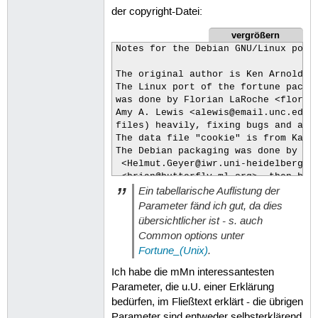
der copyright-Datei:
vergrößern
Notes for the Debian GNU/Linux port 
The original author is Ken Arnold.

The Linux port of the fortune packag
was done by Florian LaRoche <florian
Amy A. Lewis <alewis@email.unc.edu> 
files) heavily, fixing bugs and addi
The data file "cookie" is from Karl 
The Debian packaging was done by Hel
 <Helmut.Geyer@iwr.uni-heidelberg.de
 <brian@butterfly.ml.org>, then by M
Ein tabellarische Auflistung der
 the Debian fortune package done by 
 from sources obtained from

Parameter fänd ich gut, da dies
 ftp://sunsite.unc.edu/pub/Linux/ga
übersichtlicher ist - s. auch
Common options unter
Fortune_(Unix)
.
Ich habe die mMn interessantesten
Parameter, die u.U. einer Erklärung
bedürfen, im Fließtext erklärt - die übrigen
Parameter sind entweder selbsterklärend