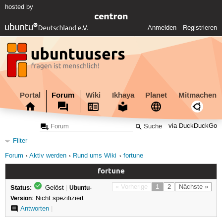
hosted by
Anmelden
Registrieren
Portal
Forum
Wiki
Ikhaya
Planet
Mitmachen
via DuckDuckGo
Filter
Forum
Aktiv werden
Rund ums Wiki
fortune
fortune
Status:
« Vorherige
1
2
Nächste »
Gelöst
|
Ubuntu-
Version:
Nicht spezifiziert
Antworten
|