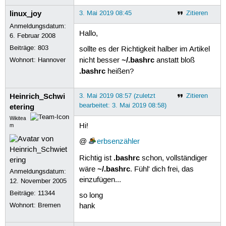
linux_joy
3. Mai 2019 08:45
Zitieren
Anmeldungsdatum:
Hallo,
6. Februar 2008
Beiträge:
803
sollte es der Richtigkeit halber im Artikel
~/.bashrc
Wohnort: Hannover
nicht besser
anstatt bloß
.bashrc
heißen?
Heinrich_Schwi
3. Mai 2019 08:57 (zuletzt
Zitieren
bearbeitet: 3. Mai 2019 08:58)
etering
Wikitea
Hi!
m
@
erbsenzähler
.bashrc
Richtig ist
schon, vollständiger
~/.bashrc
wäre
. Fühl' dich frei, das
Anmeldungsdatum:
einzufügen...
12. November 2005
Beiträge:
11344
so long
Wohnort: Bremen
hank