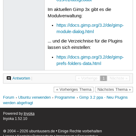
015/01/ausgebaut
Im aktuellen Gimp 3x gibt es die
Modulverwaltung:
https://docs.gimp.org/3.2/de/gimp-
module-dialog.html
... und die Verzeichnise für die Plugins
lassen sich einstellen:
https://docs.gimp.org/3.2/de/gimp-
prefs-folders-data.html
Antworten
|
« Vorherige
1
Nächste »
« Vorheriges Thema
Nächstes Thema »
Forum
Ubuntu verwenden
Programme
Gimp 3.2 ppa - Neu Plugins
werden abgefragt
Powered by
Inyoka
Inyoka 1.52.10
🄯 2004 – 2026 ubuntuusers.de • Einige Rechte vorbehalten