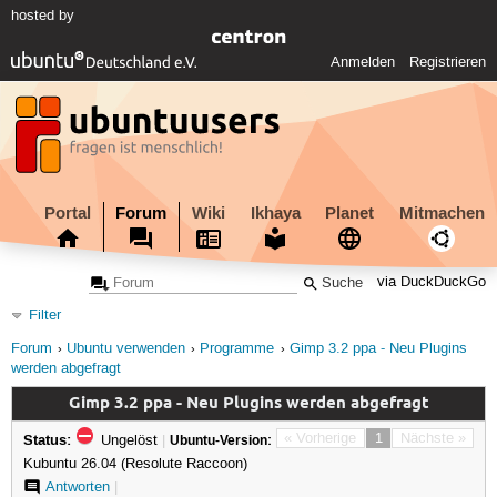
hosted by
Anmelden
Registrieren
Portal
Forum
Wiki
Ikhaya
Planet
Mitmachen
via DuckDuckGo
Filter
Forum
Ubuntu verwenden
Programme
Gimp 3.2 ppa - Neu Plugins
werden abgefragt
Gimp 3.2 ppa - Neu Plugins werden abgefragt
Status:
« Vorherige
1
Nächste »
Ungelöst
|
Ubuntu-Version:
Kubuntu 26.04 (Resolute Raccoon)
Antworten
|