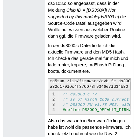
[    9.659902] ts2020_attach: Read t
ds3103.c so angepasst, dass in der
[    9.747090]  Chip ID = [DS300X]! 
Chip ID = [DS300X]! Not
Meldung
[    9.762970] dw2102: Failed to att
supported by this module[ds3103.c]
die
[    9.762970]

Source-Code Datei ausgegeben wird.
[    9.786470] dvb-usb: no frontend 
Wollte nur wissen aus welcher Routine
[    9.814693] input: IR-receiver i
[    9.858686] dvb-usb: schedule rem
dann ggf. die Firmware geladen wird.
[    9.887774] dw2102: su3000_power_
In der ds3000.c Datei finde ich die
[    9.887774]

aktuelle Firmware und den MD5 Hash.
[    9.925274] dvb-usb: Terratec Cin
[    9.945833] usbcore: registered n
Ich checke das gerade mal für mich und
[   10.041314] random: nonblocking p
lade runter, kopiere, md5hash Prüfung ,
[   12.037824] dvb-usb: recv bulk me
boote, dokumentiere.
[   12.065734] dw2102: i2c transfer 
[   12.949256] EXT4-fs (mmcblk0p2): 
md5sum /lib/firmware/dvb-fe-ds3000.f
[   13.560543] EXT4-fs (mmcblk0p2):
a32d17910c4f370073f9346e71d34b80  /
1
/* ds3000.c */
2
/* as of March 2009 current DS
3
/* DS3000 FW v1.78 MD5: a32d17
4
#define DS3000_DEFAULT_FIRMWAR
Also das was ich in /firmware/lib liegen
habe ist wohl die passende Firmware. Ich
check jetzt nochmal wie die Rev. 2