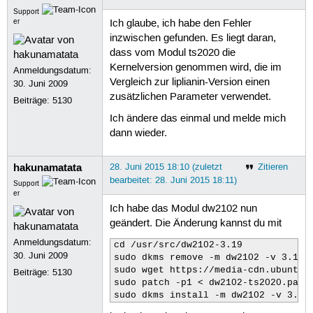
Support
er
Ich glaube, ich habe den Fehler
inzwischen gefunden. Es liegt daran,
dass vom Modul ts2020 die
Kernelversion genommen wird, die im
Anmeldungsdatum:
Vergleich zur liplianin-Version einen
30. Juni 2009
zusätzlichen Parameter verwendet.
Beiträge:
5130
Ich ändere das einmal und melde mich
dann wieder.
hakunamatata
28. Juni 2015 18:10 (zuletzt
Zitieren
bearbeitet: 28. Juni 2015 18:11)
Support
er
Ich habe das Modul dw2102 nun
geändert. Die Änderung kannst du mit
Anmeldungsdatum:
cd /usr/src/dw2102-3.19

30. Juni 2009
sudo dkms remove -m dw2102 -v 3.19 -
sudo wget https://media-cdn.ubuntu-
Beiträge:
5130
sudo patch -p1 < dw2102-ts2020.patch
sudo dkms install -m dw2102 -v 3.19