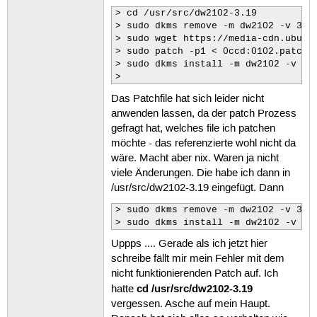
 76
> cd /usr/src/dw2102-3.19

 77
> sudo dkms remove -m dw2102 -v 3.19
 78
> sudo wget https://media-cdn.ubuntu
 79
> sudo patch -p1 < 0ccd:0102.patch

 80
> sudo dkms install -m dw2102 -v 3.1
 81
 82
> 
 83
Das Patchfile hat sich leider nicht
 84
anwenden lassen, da der patch Prozess
 85
 86
gefragt hat, welches file ich patchen
 87
möchte - das referenzierte wohl nicht da
 88
wäre. Macht aber nix. Waren ja nicht
 89
viele Änderungen. Die habe ich dann in
 90
 91
/usr/src/dw2102-3.19 eingefügt. Dann
 92
 93
> sudo dkms remove -m dw2102 -v 3.19
 94
> sudo dkms install -m dw2102 -v 3.
 95
Uppps .... Gerade als ich jetzt hier
 96
 97
schreibe fällt mir mein Fehler mit dem
 98
nicht funktionierenden Patch auf. Ich
 99
cd /usr/src/dw2102-3.19
hatte
100
vergessen. Asche auf mein Haupt.
101