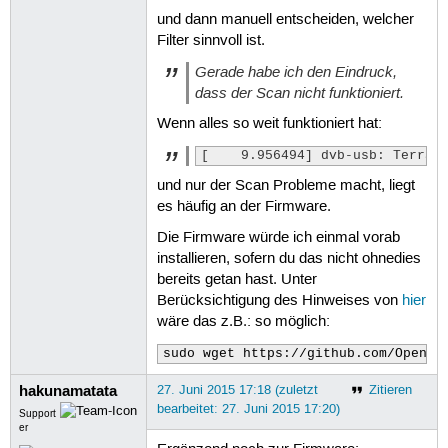
155
und dann manuell entscheiden, welcher
156
Filter sinnvoll ist.
157
158
Gerade habe ich den Eindruck,
159
dass der Scan nicht funktioniert.
160
161
Wenn alles so weit funktioniert hat:
162
163
[    9.956494] dvb-usb: Terrat
164
165
und nur der Scan Probleme macht, liegt
166
es häufig an der Firmware.
167
168
Die Firmware würde ich einmal vorab
169
installieren, sofern du das nicht ohnedies
170
171
bereits getan hast. Unter
172
Berücksichtigung des Hinweises von
hier
173
wäre das z.B.: so möglich:
174
175
sudo wget https://github.com/OpenEL
176
177
hakunamatata
27. Juni 2015 17:18 (zuletzt
Zitieren
178
bearbeitet: 27. Juni 2015 17:20)
179
Support
er
180