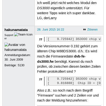
287
Ich weiß jetzt nicht welches Modul den
[    9.918591] dvb-usb: schedule rem
288
[    9.957687] dw2102: 
su3000_power
DS3000
eigentlich unterstützt. Für
289
[    9.993523] dvb-usb: Terratec Cin
weitere Tipps wäre ich super dankbar.
290
[   10.014371] usbcore: registered n
LG, derLarry
291
[   12.107777] dvb-usb: recv bulk me
292
[   12.134070] dw2102: i2c transfer
293
hakunamatata
28. Juni 2015 16:22
Zitieren
294
295
Support
296
er
[    9.725942] DS3000 chip ver
297
Die Versionsnummer 0.192 gehört zum
298
299
älteren Chip M88DS3000. d.h.: Es wird
300
Anmeldungsdatum:
dvb-fe-
noch die Firmwaredatei
301
30. Juni 2009
ds3000.fw
benötigt. Kannst du noch
302
Beiträge:
5130
prüfen, ob zwischen diesen beiden Zeilen
303
304
Fehler protokolliert sind ?
305
306
[    9.725942] DS3000 chip vers
307
[    9.816888]  Chip ID = [DS3
Also z.B.: so noch nach dem Begriff
"Firmware" suchen und 2 Zeilen vor und
nach der Meldung hinzunehmen: