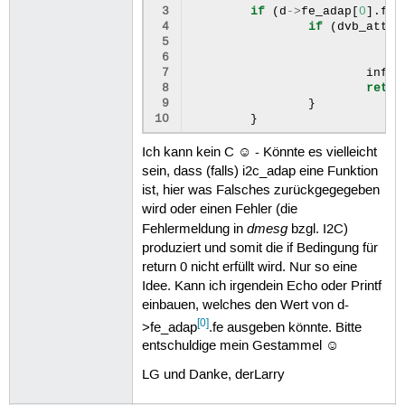
 3
if
(
d
->
fe_adap
[
0
].
fe
 4
if
(
dvb_attac
 5
 6
 7
info
(
 8
retur
 9
}
10
}
Ich kann kein C ☺ - Könnte es vielleicht
sein, dass (falls) i2c_adap eine Funktion
ist, hier was Falsches zurückgegegeben
wird oder einen Fehler (die
dmesg
Fehlermeldung in
bzgl. I2C)
produziert und somit die if Bedingung für
return 0 nicht erfüllt wird. Nur so eine
Idee. Kann ich irgendein Echo oder Printf
einbauen, welches den Wert von d-
[0]
>fe_adap
.fe ausgeben könnte. Bitte
entschuldige mein Gestammel ☺
LG und Danke, derLarry