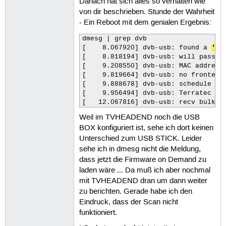
102
Danach hat sich alles so verhalten wie
103
von dir beschrieben. Stunde der Wahrheit
104
- Ein Reboot mit dem genialen Ergebnis:
105
106
dmesg | grep dvb

107
[    8.067920] dvb-usb: found a 
'Te
108
[    8.818194] dvb-usb: will pass th
109
[    9.208550] dvb-usb: MAC address:
110
[    9.819664] dvb-usb: no frontend 
111
[    9.888678] dvb-usb: schedule rem
112
[    9.956494] dvb-usb: Terratec Cin
113
[   12.067816] dvb-usb: recv bulk m
114
115
Weil im TVHEADEND noch die USB
116
BOX konfiguriert ist, sehe ich dort keinen
117
Unterschied zum USB STICK. Leider
118
119
sehe ich in dmesg nicht die Meldung,
120
dass jetzt die Firmware on Demand zu
121
laden wäre ... Da muß ich aber nochmal
122
mit TVHEADEND dran um dann weiter
123
124
zu berichten. Gerade habe ich den
125
Eindruck, dass der Scan nicht
126
funktioniert.
127
128