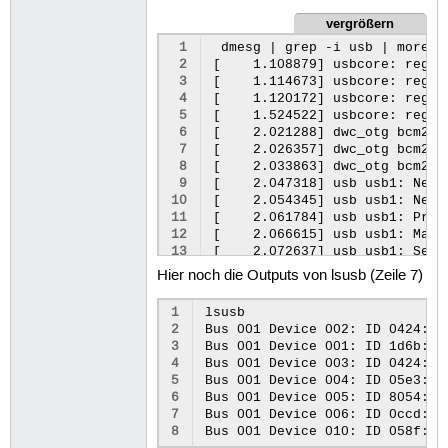
vergrößern
 1
 dmesg | grep -i usb | more

 2
[    1.108879] usbcore: regis
 3
[    1.114673] usbcore: regis
 4
[    1.120172] usbcore: regis
 5
[    1.524522] usbcore: regis
 6
[    2.021288] dwc_otg bcm270
 7
[    2.026357] dwc_otg bcm270
 8
[    2.033863] dwc_otg bcm270
 9
[    2.047318] usb usb1: New 
10
[    2.054345] usb usb1: New 
11
[    2.061784] usb usb1: Prod
12
[    2.066615] usb usb1: Manu
13
[    2.072637] usb usb1: Seri
14
[    2.078459] hub 1-0:1.0: US
Hier noch die Outputs von lsusb (Zeile 7)
15
[    2.094637] usbcore: regis
16
[    2.260054] usbcore: regis
1
lsusb

17
[    2.274567] usbhid: USB HID
2
Bus 001 Device 002: ID 0424:95
18
[    2.617678] usb 1-1: new h
3
Bus 001 Device 001: ID 1d6b:00
19
[    2.848178] usb 1-1: New U
4
Bus 001 Device 003: ID 0424:ec
20
[    2.863470] usb 1-1: New U
5
Bus 001 Device 004: ID 05e3:06
21
[    2.880865] hub 1-1:1.0: US
6
Bus 001 Device 005: ID 8054:000
22
[    3.187784] usb 1-1.1: new
7
Bus 001 Device 006: ID 0ccd:01
23
[    3.298244] usb 1-1.1: New
8
24
[    3.298260] usb 1-1.1: New