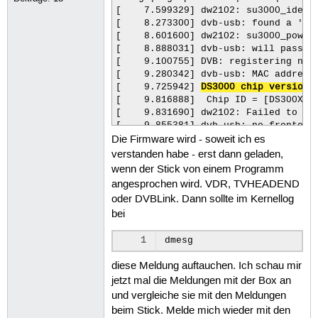
208
[    7.599329] dw2102: su3000_identi
209
[    8.273300] dvb-usb: found a 'Ter
210
[    8.601600] dw2102: su3000_power_
211
[    8.888031] dvb-usb: will pass th
212
[    9.100755] DVB: registering new 
213
[    9.280342] dvb-usb: MAC address:
214
[    9.725942] 
DS3000 chip version:
215
[    9.816888]  Chip ID = [DS300X]! 
216
[    9.831690] dw2102: Failed to att
217
[    9.855381] dvb-usb: no frontend 
218
Die Firmware wird - soweit ich es
[    9.877814] input: IR-receiver i
219
[    9.918591] dvb-usb: schedule rem
220
verstanden habe - erst dann geladen,
[    9.957687] dw2102: su3000_power_
221
wenn der Stick von einem Programm
222
[    9.993523] dvb-usb: Terratec Cin
angesprochen wird. VDR, TVHEADEND
223
[   10.014371] usbcore: registered n
oder DVBLink. Dann sollte im Kernellog
224
[   12.107777] dvb-usb: recv bulk me
225
bei
[   12.134070] dw2102: i2c transfer
226
227
1
228
229
diese Meldung auftauchen. Ich schau mir
230
jetzt mal die Meldungen mit der Box an
231
und vergleiche sie mit den Meldungen
232
beim Stick. Melde mich wieder mit den
233