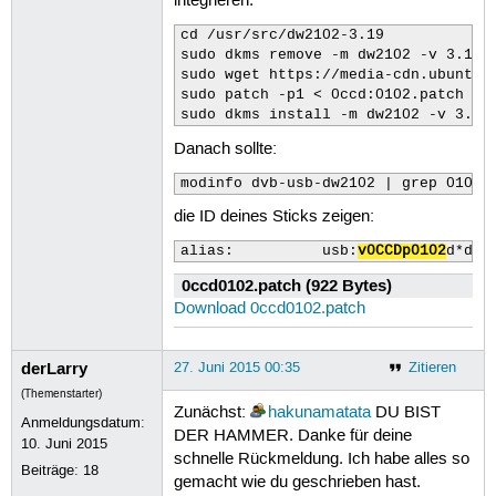
integrieren.
 50
 51
cd /usr/src/dw2102-3.19

 52
sudo dkms remove -m dw2102 -v 3.19 -
 53
sudo wget https://media-cdn.ubuntu-d
 54
sudo patch -p1 < 0ccd:0102.patch

 55
sudo dkms install -m dw2102 -v 3.19
 56
 57
Danach sollte:
 58
modinfo dvb-usb-dw2102 | grep 0102
 59
 60
die ID deines Sticks zeigen:
 61
 62
alias:          usb:
v0CCDp0102
d*dc*
 63
 64
0ccd0102.patch (922 Bytes)
 65
Download 0ccd0102.patch
 66
 67
 68
derLarry
27. Juni 2015 00:35
Zitieren
 69
 70
(Themenstarter)
 71
Zunächst:
hakunamatata
DU BIST
Anmeldungsdatum:
 72
DER HAMMER. Danke für deine
10. Juni 2015
 73
schnelle Rückmeldung. Ich habe alles so
 74
Beiträge:
18
gemacht wie du geschrieben hast.
 75