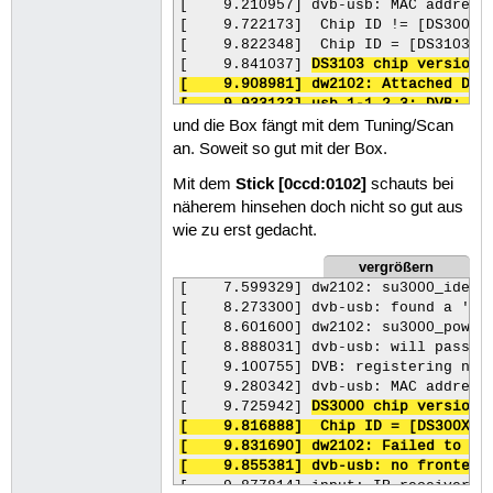
[    9.210957] dvb-usb: MAC address:
261
[    9.722173]  Chip ID != [DS300X]!
262
[    9.822348]  Chip ID = [DS3103]!

263
[    9.841037] 
DS3103 chip version: 
264
[    9.908981] dw2102: Attached DS31
265
[    9.933123] usb 1-1.2.3: DVB: re
266
und die Box fängt mit dem Tuning/Scan
[    9.967703] input: IR-receiver i
267
[   10.008606] dvb-usb: schedule rem
an. Soweit so gut mit der Box.
268
[   10.047096] dw2102: su3000_power_
269
Stick [0ccd:0102]
Mit dem
schauts bei
[   10.080506] dvb-usb: Terratec Cin
270
[   10.100479] usbcore: registered n
271
näherem hinsehen doch nicht so gut aus
[   12.287710] dvb-usb: recv bulk me
272
wie zu erst gedacht.
273
[   12.326308] dw2102: i2c transfer 
274
[   82.513939] dw2102: 
su3000_power_
vergrößern
275
[   82.540435] ds3103_firmware_ondem
[    7.599329] dw2102: su3000_identi
276
[   82.544989] ds3103_firmware_onde
[    8.273300] dvb-usb: found a 'Ter
277
[    8.601600] dw2102: su3000_power
278
[    8.888031] dvb-usb: will pass th
279
[    9.100755] DVB: registering new 
280
[    9.280342] dvb-usb: MAC address:
281
[    9.725942] 
DS3000 chip version: 
282
[    9.816888]  Chip ID = [DS300X]! 
283
[    9.831690] dw2102: Failed to att
284
[    9.855381] dvb-usb: no frontend
285
286
[    9.877814] input: IR-receiver i