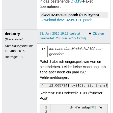
in das bestehende
DKMS
-Paket
übernehmen.
dw2102-ts2020.patch (895 Bytes)
Download dw2102-ts2020.patch
derLarry
28. Juni 2015 19:12 (zuletzt
Zitieren
bearbeitet: 28. Juni 2015 19:14)
(Themenstarter)
Anmeldungsdatum:
Ich habe das Modul dw2102 nun
10. Juni 2015
geändert ...
Beiträge:
18
Patch habe ich eingespielt wie von dir
beschrieben. Leider keine Änderung. Ich
sehe aber noch ein paar I2C
Fehlermeldungen.
[   12.065734] dw2102: i2c transfer
Referenz zur Codezeile 1311 (früherer
Post).
 1
d
->
fe_adap
[
0
].
fe
=
dv
 2