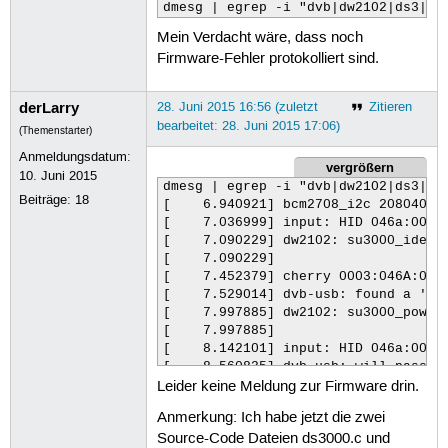
dmesg | egrep -i "dvb|dw2102|ds3|fi
Mein Verdacht wäre, dass noch
Firmware-Fehler protokolliert sind.
derLarry
28. Juni 2015 16:56 (zuletzt
Zitieren
bearbeitet: 28. Juni 2015 17:06)
(Themenstarter)
Anmeldungsdatum:
vergrößern
10. Juni 2015
dmesg | egrep -i "dvb|dw2102|ds3|fir
Beiträge:
18
[    6.940921] bcm2708_i2c 20804000.
[    7.036999] input: HID 046a:0023
[    7.090229] dw2102: su3000_identi
[    7.090229]

[    7.452379] cherry 0003:046A:002
[    7.529014] dvb-usb: found a 'Ter
[    7.997885] dw2102: su3000_power_
[    7.997885]

[    8.142101] input: HID 046a:0023
[    8.560835] dvb-usb: will pass th
Leider keine Meldung zur Firmware drin.
[    8.624042] cherry 0003:046A:002
[    8.776443] DVB: registering new 
Anmerkung: Ich habe jetzt die zwei
[    9.009607] dvb-usb: MAC address:
Source-Code Dateien ds3000.c und
[    9.515436] DS3000 chip version: 