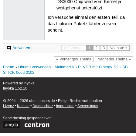
DS3000-Chip wird vom Kernel ja
weitgehenst unterstützt.
Ich versuche einmal den ersten Teil, da
das Liplianin-Paket stabiler zu sein
scheint.
Antworten
|
« Vorherige
1
2
3
Nächste »
« Vorheriges Thema
Nächstes Thema »
Forum
Ubuntu verwenden
Multimedia
Pi VDR mit Cinergy S2 USB
STICK 0ccd:0102
Powered by
Inyoka
Inyoka 1.52.10
🄯 2004 – 2026 ubuntuusers.de • Einige Rechte vorbehalten
Lizenz
•
Kontakt
•
Datenschutz
•
Impressum
•
Serverstatus
Serverhosting
gespendet von