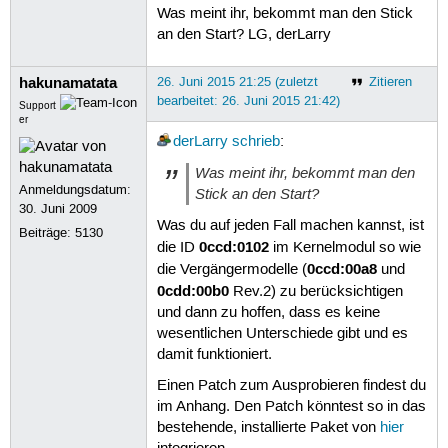
 23
51
[    8.739716] usb 1-1.3.1: N
Was meint ihr, bekommt man den Stick
 24
52
[    8.777639] usb 1-1.3.1: N
an den Start? LG, derLarry
 25
53
[    9.057959] usb 1-1.3.2: n
 26
54
[    9.087167] input: HID 046
 27
55
[    9.110311] cherry 0003:04
hakunamatata
26. Juni 2015 21:25 (zuletzt
Zitieren
 28
56
[    9.138402] input: HID 046
bearbeitet: 26. Juni 2015 21:42)
 29
57
[    9.161151] cherry 0003:04
Support
er
 30
58
[    9.204771] usb 1-1.3.2: N
 31
59
[    9.235070] usb 1-1.3.2: N
derLarry
schrieb
:
 32
60
[    9.267622] usb 1-1.3.2: P
Was meint ihr, bekommt man den
 33
61
[    9.296087] usb 1-1.3.2: M
Anmeldungsdatum:
 34
62
[    9.345775] input: Logitec
Stick an den Start?
 35
63
[    9.398811] hid-generic 00
30. Juni 2009
 36
64
[    9.449133] usb 1-1.3.3: U
Was du auf jeden Fall machen kannst, ist
Beiträge:
5130
 37
65
[   44.205812] usb 1-1.3.1: U
0ccd:0102
die ID
im Kernelmodul so wie
 38
66
[   44.498862] usb 1-1.3.2: U
0ccd:00a8
die Vergängermodelle (
und
 39
67
[   44.957799] usb 1-1.3.3: n
0cdd:00b0
Rev.2) zu berücksichtigen
 40
68
[   45.064321] usb 1-1.3.3: N
 41
69
[   45.064354] usb 1-1.3.3: N
und dann zu hoffen, dass es keine
 42
70
[   45.064369] usb 1-1.3.3: P
wesentlichen Unterschiede gibt und es
 43
71
[   45.064382] usb 1-1.3.3: M
damit funktioniert.
 44
72
[   45.087576] input: TESTQUE
 45
73
Einen Patch zum Ausprobieren findest du
 46
im Anhang. Den Patch könntest so in das
 47
bestehende, installierte Paket von
hier
 48
 49