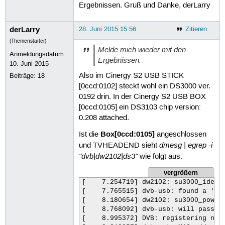
234
Ergebnissen. Gruß und Danke, derLarry
235
236
derLarry
237
28. Juni 2015 15:56
Zitieren
238
(Themenstarter)
239
Melde mich wieder mit den
Anmeldungsdatum:
240
Ergebnissen.
241
10. Juni 2015
242
Also im Cinergy S2 USB STICK
Beiträge:
18
243
[0ccd:0102] steckt wohl ein DS3000 ver.
244
0192 drin. In der Cinergy S2 USB BOX
245
246
[0ccd:0105] ein DS3103 chip version:
247
0.208 attached.
248
249
Box[0ccd:0105]
Ist die
angeschlossen
250
dmesg | egrep -i
und TVHEADEND sieht
251
"dvb|dw2102|ds3"
wie folgt aus:
252
253
vergrößern
254
255
[    7.254719] dw2102: su3000_identi
256
[    7.765515] dvb-usb: found a 'Ter
257
[    8.180654] dw2102: su3000_power_
258
[    8.768092] dvb-usb: will pass th
259
[    8.995372] DVB: registering new 
260