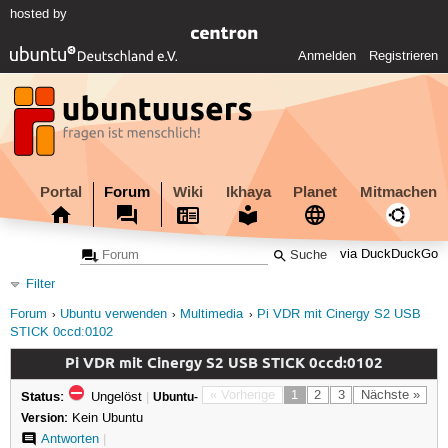
hosted by
Anmelden
Registrieren
Portal
Forum
Wiki
Ikhaya
Planet
Mitmachen
via DuckDuckGo
Filter
Forum
Ubuntu verwenden
Multimedia
Pi VDR mit Cinergy S2 USB
STICK 0ccd:0102
Pi VDR mit Cinergy S2 USB STICK 0ccd:0102
Status:
« Vorherige
1
2
3
Nächste »
Ungelöst
|
Ubuntu-
Version:
Kein Ubuntu
Antworten
|