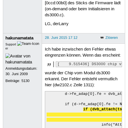
[0ccd:00b0] des Sticks die Firmware lädt
(on-demand oder beim Initialisieren in
ds3000.c).
LG, derLarry
hakunamatata
28. Juni 2015 17:12
Zitieren
Support
er
Ich habe inzwischen den Fehler etwas
eingrenzen können. Wenn das erscheint:
[    9.515436] DS3000 chip ver
Anmeldungsdatum:
wurde der Chip vom Modul ds3000
30. Juni 2009
erkannt. Der Fehler entsteht vermutlich
Beiträge:
5130
hier (dw2102.c Zeile 1311):
	d->fe_adap[0].fe = dvb_attach(ds3000_attach, &su3000_ds3000_config,

					&d->dev->i2c_adap
	if (d->fe_adap[0].fe != NULL) {

if (dvb_attach(ts202
					&dw2104_ts2020_conf
			info("Attached DS3000/TS2020!\n");
