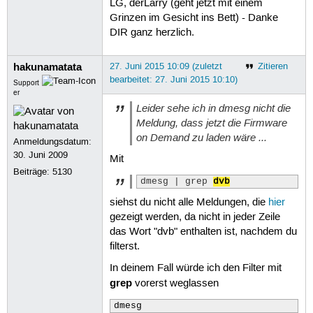
LG, derLarry (geht jetzt mit einem
129
Grinzen im Gesicht ins Bett) - Danke
130
DIR ganz herzlich.
131
132
133
hakunamatata
27. Juni 2015 10:09 (zuletzt
Zitieren
134
bearbeitet: 27. Juni 2015 10:10)
135
Support
136
er
137
Leider sehe ich in dmesg nicht die
138
Meldung, dass jetzt die Firmware
139
on Demand zu laden wäre ...
140
Anmeldungsdatum:
141
30. Juni 2009
Mit
142
Beiträge:
5130
143
dmesg | grep 
dvb
144
145
siehst du nicht alle Meldungen, die
hier
146
gezeigt werden, da nicht in jeder Zeile
147
das Wort "dvb" enthalten ist, nachdem du
148
filterst.
149
150
In deinem Fall würde ich den Filter mit
151
grep
152
vorerst weglassen
153
154
dmesg