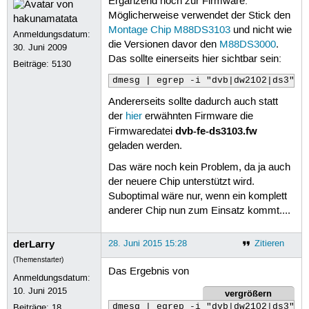
Ergänzend noch zur Firmware:
181
182
Möglicherweise verwendet der Stick den
183
Montage Chip M88DS3103
und nicht wie
Anmeldungsdatum:
184
die Versionen davor den
M88DS3000
.
30. Juni 2009
185
Das sollte einerseits hier sichtbar sein:
186
Beiträge:
5130
187
dmesg | egrep -i "dvb|dw2102|ds3"
188
189
Andererseits sollte dadurch auch statt
190
der
hier
erwähnten Firmware die
191
dvb-fe-ds3103.fw
192
Firmwaredatei
193
geladen werden.
194
195
Das wäre noch kein Problem, da ja auch
196
der neuere Chip unterstützt wird.
197
Suboptimal wäre nur, wenn ein komplett
198
anderer Chip nun zum Einsatz kommt....
199
200
201
derLarry
28. Juni 2015 15:28
Zitieren
202
203
(Themenstarter)
204
Das Ergebnis von
Anmeldungsdatum:
205
10. Juni 2015
vergrößern
206
207
Beiträge:
18
dmesg | egrep -i "dvb|dw2102|ds3"
