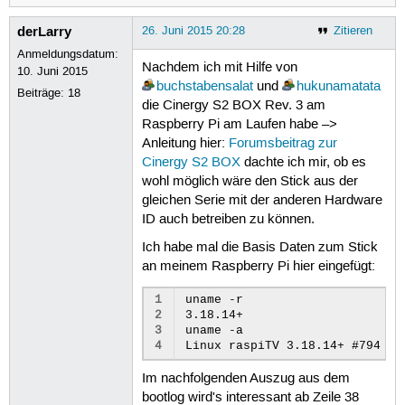
derLarry
26. Juni 2015 20:28
Zitieren
Anmeldungsdatum:
Nachdem ich mit Hilfe von
10. Juni 2015
buchstabensalat
und
hukunamatata
Beiträge:
18
die Cinergy S2 BOX Rev. 3 am
Raspberry Pi am Laufen habe –>
Anleitung hier:
Forumsbeitrag zur
Cinergy S2 BOX
dachte ich mir, ob es
wohl möglich wäre den Stick aus der
gleichen Serie mit der anderen Hardware
ID auch betreiben zu können.
Ich habe mal die Basis Daten zum Stick
an meinem Raspberry Pi hier eingefügt:
1
uname -r

2
3.18.14+

3
uname -a

4
Im nachfolgenden Auszug aus dem
bootlog wird's interessant ab Zeile 38