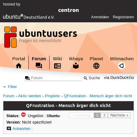
hosted by
Anmelden
Registrieren
Portal
Forum
Wiki
Ikhaya
Planet
Mitmachen
via DuckDuckGo
Filter
Forum
Aktiv werden
Projekte
QFrustration - Mensch ärger dich nicht
QFrustration - Mensch ärger dich nicht
Status:
« Vorherige
1
2
Nächste »
Ungelöst
|
Ubuntu-
Version:
Nicht spezifiziert
Antworten
|