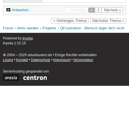
Antworten
|
« Vorherige
1
2
Nächste »
« Vorheriges Thema
Nächstes Thema »
Forum
Aktiv werden
Projekte
QFrustration - Mensch ärger dich nicht
Powered by
Inyoka
Inyoka 1.52.10
🄯 2004 – 2026 ubuntuusers.de • Einige Rechte vorbehalten
Lizenz
•
Kontakt
•
Datenschutz
•
Impressum
•
Serverstatus
Serverhosting
gespendet von