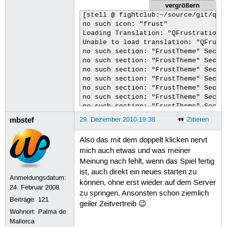
vergrößern
[stell @ fightclub:~/source/git/qfru
no such icon: "frust" 

Loading Translation: "QFrustration_d
Unable to load translation: "QFrustr
no such section: "FrustTheme" Sectio
no such section: "FrustTheme" Sectio
no such section: "FrustTheme" Sectio
no such section: "FrustTheme" Sectio
no such section: "FrustTheme" Sectio
no such section: "FrustTheme" Sectio
no such section: "FrustTheme" Sectio
no such section: "FrustTheme" Sectio
mbstef
29. Dezember 2010 19:38
Zitieren
no such section: "FrustTheme" Sectio
no such section: "FrustTheme" Sectio
Also das mit dem doppelt klicken nervt
no such section: "FrustTheme" Sectio
mich auch etwas und was meiner
no such section: "FrustTheme" Sectio
Meinung nach fehlt, wenn das Spiel fertig
no such section: "FrustTheme" Sectio
no such section: "FrustTheme" Sectio
ist, auch direkt ein neues starten zu
Anmeldungsdatum:
no such section: "FrustTheme" Sectio
können, ohne erst wieder auf dem Server
24. Februar 2008
ASSERT: "!defaultTheme.file.isEmpty
zu springen. Ansonsten schon ziemlich
zsh: abort      ./QFrustrationClien
Beiträge:
121
geiler Zeitvertreib 😉
Wohnort: Palma de
Mallorca