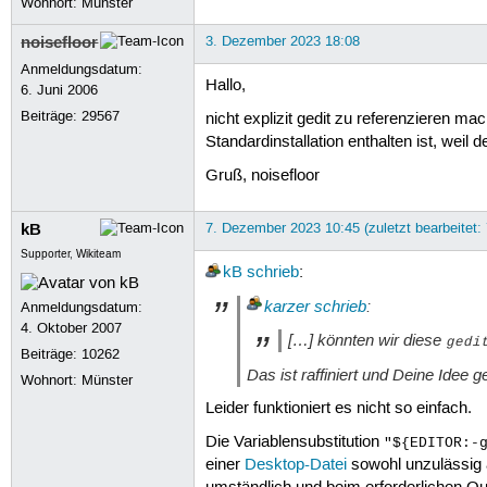
Wohnort: Münster
noisefloor
3. Dezember 2023 18:08
Anmeldungsdatum:
Hallo,
6. Juni 2006
Beiträge:
29567
nicht explizit gedit zu referenzieren 
Standardinstallation enthalten ist, weil
Gruß, noisefloor
kB
7. Dezember 2023 10:45 (zuletzt bearbeitet:
Supporter, Wikiteam
kB
schrieb
:
karzer
schrieb
:
Anmeldungsdatum:
4. Oktober 2007
[…] könnten wir diese
gedi
Beiträge:
10262
Das ist raffiniert und Deine Idee g
Wohnort: Münster
Leider funktioniert es nicht so einfach.
Die Variablensubstitution
"${EDITOR:-
einer
Desktop-Datei
sowohl unzulässig 