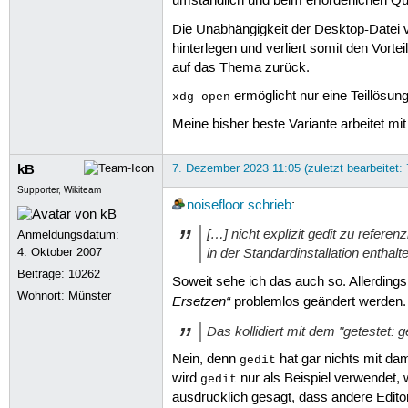
umständlich und beim erforderlichen Qu
Die Unabhängigkeit der Desktop-Datei
hinterlegen und verliert somit den Vorte
auf das Thema zurück.
ermöglicht nur eine Teillösun
xdg-open
Meine bisher beste Variante arbeitet mi
kB
7. Dezember 2023 11:05 (zuletzt bearbeitet:
Supporter, Wikiteam
noisefloor
schrieb
:
[…] nicht explizit gedit zu refe
Anmeldungsdatum:
in der Standardinstallation enthalt
4. Oktober 2007
Beiträge:
10262
Soweit sehe ich das auch so. Allerdings
Wohnort: Münster
Ersetzen“
problemlos geändert werden.
Das kollidiert mit dem "getestet: g
Nein, denn
hat gar nichts mit da
gedit
wird
nur als Beispiel verwendet, 
gedit
ausdrücklich gesagt, dass andere Edit