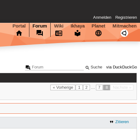
Anmelden
Registrieren
Portal
Forum
Wiki
Ikhaya
Planet
Mitmachen
via DuckDuckGo
« Vorherige
1
2
…
7
8
Nächste »
Zitieren