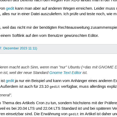
otieren des Befehls nach den Regeln von XDG landet man in der Höll
 von
gedit
kann man aber auf anderen Wegen erreichen. Leider muss m
il, alles nur in einer Datei auszuliefern. Ich prüfe und teste noch, 
g, weil das nicht mir der benötigten Rechteausweitung zusammenspiel
t einem Softlink auf den vom Benutzer gewünschten Editor.
 7. Dezember 2023 11:11)
renzieren macht auch Sinn, wenn man "nur" Ubuntu (=das mit GNOME De
en ist, weil der neue Standard
Gnome Text Editor
ist.
 ist
gedit
ja nur ein Beispiel und kann vom Anhänger eines anderen Ed
 Außerdem ist auch für 23.10
verfügbar, muss allerdings explizit
gedit
eneral".
m Thema des Artikels Cron zu tun, sondern höchstens mit der Präferen
weil es bei 20.04 LTS und 22.04 LTS Standard ist und bei späteren Ver
oren einsetzbar sind. Die Erwähnung von
im Artikel ist daher un
gedit