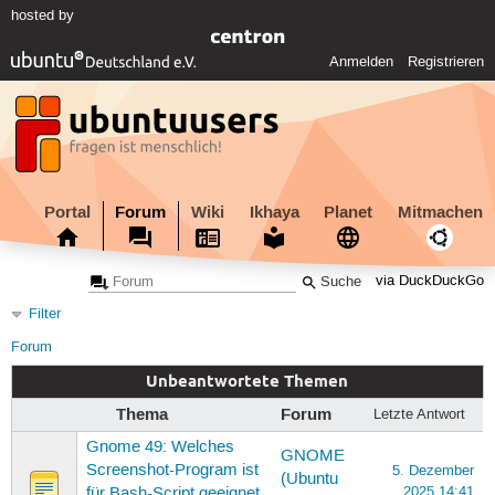
hosted by
Anmelden
Registrieren
Portal
Forum
Wiki
Ikhaya
Planet
Mitmachen
via DuckDuckGo
Filter
Forum
Unbeantwortete Themen
Thema
Forum
Letzte Antwort
Gnome 49: Welches
GNOME
Screenshot-Program ist
5. Dezember
(Ubuntu
2025 14:41
für Bash-Script geeignet