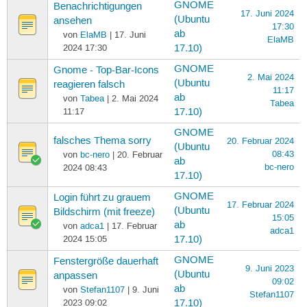
GNOME
Benachrichtigungen
17. Juni 2024
(Ubuntu
ansehen
17:30
ab
von
ElaMB
| 17. Juni
ElaMB
2024 17:30
17.10)
GNOME
Gnome - Top-Bar-Icons
2. Mai 2024
(Ubuntu
reagieren falsch
11:17
ab
von
Tabea
| 2. Mai 2024
Tabea
11:17
17.10)
GNOME
falsches Thema sorry
20. Februar 2024
(Ubuntu
08:43
von
bc-nero
| 20. Februar
ab
bc-nero
2024 08:43
17.10)
GNOME
Login führt zu grauem
17. Februar 2024
(Ubuntu
Bildschirm (mit freeze)
15:05
ab
von
adca1
| 17. Februar
adca1
2024 15:05
17.10)
GNOME
Fenstergröße dauerhaft
9. Juni 2023
(Ubuntu
anpassen
09:02
ab
von
Stefan1107
| 9. Juni
Stefan1107
2023 09:02
17.10)