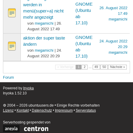
GNOME
werden in
26. August 2022
(Ubuntu
menü(super+a) nicht
17:49
ab
mehr angezeigt
megamichi
17.10)
von
megamichi
| 26.
August 2022 17:49
GNOME
aktion der super taste
24. August 2022
(Ubuntu
ändern
20:29
ab
von
megamichi
| 24.
megamichi
August 2022 20:29
17.10)
« Vorherige
1
2
…
49
50
Nächste »
Forum
Powered by
Inyoka
Inyoka 1.52.10
🄯 2004 – 2026 ubuntuusers.de • Einige Rechte vorbehalten
Lizenz
•
Kontakt
•
Datenschutz
•
Impressum
•
Serverstatus
Serverhosting
gespendet von