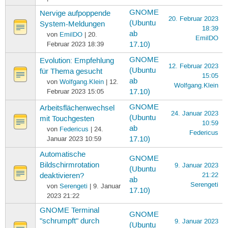
GNOME
Nervige aufpoppende
20. Februar 2023
(Ubuntu
System-Meldungen
18:39
ab
von
EmilDO
| 20.
EmilDO
Februar 2023 18:39
17.10)
GNOME
Evolution: Empfehlung
12. Februar 2023
(Ubuntu
für Thema gesucht
15:05
ab
von
Wolfgang.Klein
| 12.
Wolfgang.Klein
Februar 2023 15:05
17.10)
GNOME
Arbeitsflächenwechsel
24. Januar 2023
(Ubuntu
mit Touchgesten
10:59
ab
von
Federicus
| 24.
Federicus
Januar 2023 10:59
17.10)
Automatische
GNOME
Bildschirmrotation
9. Januar 2023
(Ubuntu
21:22
deaktivieren?
ab
Serengeti
von
Serengeti
| 9. Januar
17.10)
2023 21:22
GNOME Terminal
GNOME
"schrumpft" durch
9. Januar 2023
(Ubuntu