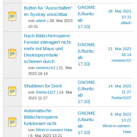
GNOME
Button für "Ausschalten"
28. Mai 2023
(Ubuntu
im Systray unsichtbar
10:31
ab
von
uliboh
| 28. Mai 2023
uliboh
10:31
17.10)
Nach Bildschirmsperre:
Fenster interagiert nicht
GNOME
mehr mit Maus und
21. Mai 2023
(Ubuntu
16:14
Desktopsymbole
ab
romensch2
scheinen durch
17.10)
von
romensch2
| 21. Mai
2023 16:14
GNOME
Shutdown for Dock
14. Mai 2023
(Ubuntu
11:27
von
Stefan1107
| 14. Mai
ab
Stefan1107
2023 11:27
17.10)
Automatische
GNOME
6. Mai 2023
Bildschirmsperre
(Ubuntu
13:21
funktioniert nicht
ab
Wind-in-seinem-
von
Wind-in-seinem-Haar
Haar
17.10)
| 6. Mai 2023 13:21