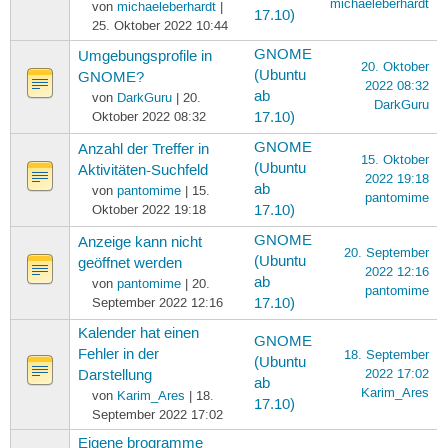
michaeleberhardt
von
michaeleberhardt
|
17.10)
25. Oktober 2022 10:44
GNOME
Umgebungsprofile in
20. Oktober
(Ubuntu
GNOME?
2022 08:32
ab
von
DarkGuru
| 20.
DarkGuru
Oktober 2022 08:32
17.10)
GNOME
Anzahl der Treffer in
15. Oktober
(Ubuntu
Aktivitäten-Suchfeld
2022 19:18
ab
von
pantomime
| 15.
pantomime
Oktober 2022 19:18
17.10)
GNOME
Anzeige kann nicht
20. September
(Ubuntu
geöffnet werden
2022 12:16
ab
von
pantomime
| 20.
pantomime
September 2022 12:16
17.10)
Kalender hat einen
GNOME
Fehler in der
18. September
(Ubuntu
2022 17:02
Darstellung
ab
Karim_Ares
von
Karim_Ares
| 18.
17.10)
September 2022 17:02
Eigene brogramme