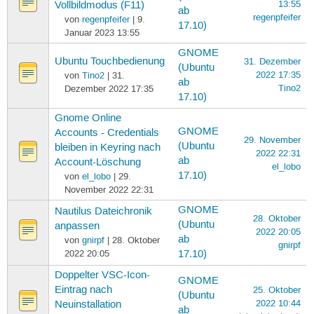
13:55
Vollbildmodus (F11)
ab
regenpfeifer
von
regenpfeifer
| 9.
17.10)
Januar 2023 13:55
GNOME
Ubuntu Touchbedienung
31. Dezember
(Ubuntu
2022 17:35
von
Tino2
| 31.
ab
Tino2
Dezember 2022 17:35
17.10)
Gnome Online
GNOME
Accounts - Credentials
29. November
(Ubuntu
bleiben in Keyring nach
2022 22:31
ab
Account-Löschung
el_lobo
17.10)
von
el_lobo
| 29.
November 2022 22:31
GNOME
Nautilus Dateichronik
28. Oktober
(Ubuntu
anpassen
2022 20:05
ab
von
gnirpf
| 28. Oktober
gnirpf
2022 20:05
17.10)
Doppelter VSC-Icon-
GNOME
Eintrag nach
25. Oktober
(Ubuntu
2022 10:44
Neuinstallation
ab