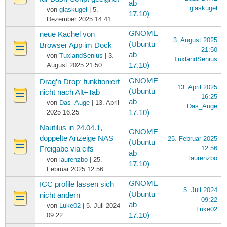
ab
glaskugel
von
glaskugel
| 5.
17.10)
Dezember 2025 14:41
GNOME
neue Kachel von
3. August 2025
(Ubuntu
Browser App im Dock
21:50
ab
von
TuxlandSenius
| 3.
TuxlandSenius
August 2025 21:50
17.10)
GNOME
Drag'n Drop: funktioniert
13. April 2025
(Ubuntu
nicht nach Alt+Tab
16:25
ab
von
Das_Auge
| 13. April
Das_Auge
2025 16:25
17.10)
Nautilus in 24.04.1,
GNOME
doppelte Anzeige NAS-
25. Februar 2025
(Ubuntu
12:56
Freigabe via cifs
ab
laurenzbo
von
laurenzbo
| 25.
17.10)
Februar 2025 12:56
GNOME
ICC profile lassen sich
5. Juli 2024
(Ubuntu
nicht ändern
09:22
ab
von
Luke02
| 5. Juli 2024
Luke02
09:22
17.10)