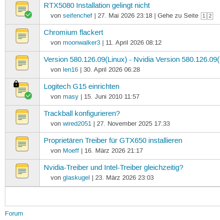
RTX5080 Installation gelingt nicht
von
seifenchef
| 27. Mai 2026 23:18 | Gehe zu Seite
1
2
Chromium flackert
von
moonwalker3
| 11. April 2026 08:12
Version 580.126.09(Linux) - Nvidia Version 580.126.09(
von
len16
| 30. April 2026 06:28
Logitech G15 einrichten
von
masy
| 15. Juni 2010 11:57
Trackball konfigurieren?
von
wired2051
| 27. November 2025 17:33
Proprietären Treiber für GTX650 installieren
von
Moeff
| 16. März 2026 21:17
Nvidia-Treiber und Intel-Treiber gleichzeitig?
von
glaskugel
| 23. März 2026 23:03
Forum