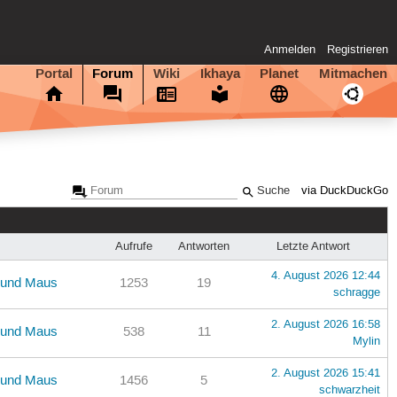
Anmelden
Registrieren
Portal
Forum
Wiki
Ikhaya
Planet
Mitmachen
via DuckDuckGo
Aufrufe
Antworten
Letzte Antwort
4. August 2026 12:44
r und Maus
1253
19
schragge
2. August 2026 16:58
r und Maus
538
11
Mylin
2. August 2026 15:41
r und Maus
1456
5
schwarzheit