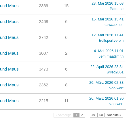
28. Mai 2026 15:08
r und Maus
2369
15
Patsche
15. Mai 2026 13:41
r und Maus
2468
6
schwarzheit
12. Mai 2026 17:41
r und Maus
2742
6
trollsportverein
4. Mai 2026 11:01
r und Maus
3007
2
JemimaaSmith
22. April 2026 23:34
r und Maus
3473
6
wired2051
26. März 2026 02:38
r und Maus
2362
8
von.wert
26. März 2026 01:30
r und Maus
2215
11
von.wert
« Vorherige
1
2
…
49
50
Nächste »