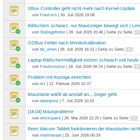
XBox-Controller geht nicht mehr nach Kernel-Update
von
Fried-rich
| 30. Juli 2026 19:06
Bildschirm schwarz, nur Mauszeiger bewegt sich ( Le
von
Stabsgefreiter
| 28. Juli 2026 20:46 | Gehe zu Seite
1
GDBus Fehler nach Monitorkalibration
von
bit_umen
| 28. Juli 2026 16:21 | Gehe zu Seite
1
2
Laptop-Bildschirmhelligkeit extrem schwach seit heute
von
Forumsnutzer
| 18. Juli 2026 08:24 | Gehe zu Seite
1
Problem mit Anzeige einrichten
von
rk1
| 12. Februar 2026 10:37
Maustaste wählt ab anstatt an... Zeiger geht.
von
ideenprinz
| 7. Juli 2026 10:53
[18.04] Mausprobleme
von
dreckspack
| 26. Mai 2026 22:25 | Gehe zu Seite
1
2
Beim Wacom Tablett funktionieren die Maustasten nicht
von
martinasaar
| 25. Juni 2026 00:29