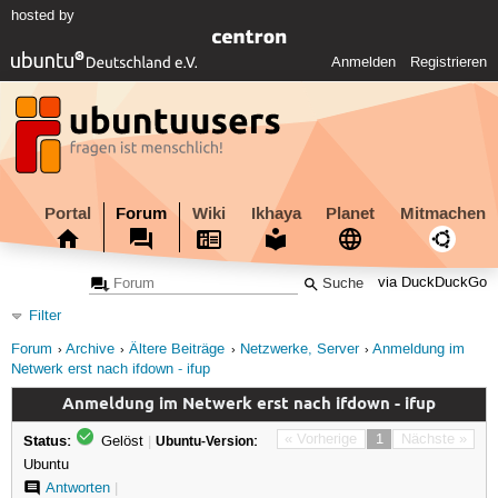
hosted by
Anmelden
Registrieren
Portal
Forum
Wiki
Ikhaya
Planet
Mitmachen
via DuckDuckGo
Filter
Forum
Archive
Ältere Beiträge
Netzwerke, Server
Anmeldung im
Netwerk erst nach ifdown - ifup
Anmeldung im Netwerk erst nach ifdown - ifup
Status:
« Vorherige
1
Nächste »
Gelöst
|
Ubuntu-Version:
Ubuntu
Antworten
|