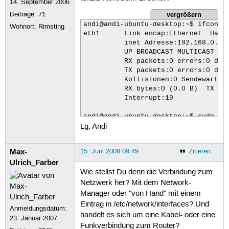
14. September 2006
vergrößern
Beiträge:
71
andi@andi-ubuntu-desktop:~$ ifconfig
Wohnort: Rimsting
eth1      Link encap:Ethernet  Hardw
          inet Adresse:192.168.0.100
          UP BROADCAST MULTICAST  MT
          RX packets:0 errors:0 drop
          TX packets:0 errors:0 drop
          Kollisionen:0 Sendewartesc
          RX bytes:0 (0.0 B)  TX byt
          Interrupt:19 

andi@andi-ubuntu-desktop:~$ sudo ifd
Lg, Andi
[sudo] password for andi: 

andi@andi-ubuntu-desktop:~$ sudo ifu
andi@andi-ubuntu-desktop:~$ ifconfig
Max-
15. Juni 2008 09:49
Zitieren
eth1      Link encap:Ethernet  Hardw
Ulrich_Farber
          inet Adresse:192.168.0.100
Wie stellst Du denn die Verbindung zum
          UP BROADCAST MULTICAST  MT
          RX packets:0 errors:0 drop
Netzwerk her? Mit dem Network-
          TX packets:0 errors:0 drop
Manager oder "von Hand" mit einem
          Kollisionen:0 Sendewartesc
Eintrag in /etc/network/interfaces? Und
Anmeldungsdatum:
          RX bytes:0 (0.0 B)  TX byt
handelt es sich um eine Kabel- oder eine
23. Januar 2007
          Interrupt:19 
Funkverbindung zum Router?