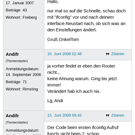
Hallo,
17. Januar 2007
Beiträge:
43
nur mal so auf die Schnelle, schau doch
mit "ifconfig" vor und nach deinem
Wohnort: Freiberg
interface-Neustart nach, ob sich was an
den Einstellungen ändert.
Gruß OnkelTom
Andifr
15. Juni 2008 02:48
Zitieren
(Themenstarter)
ja vorher findet er eben den Router
Anmeldungsdatum:
nicht...
14. September 2006
keine Ahnung warum. Ging bis jetzt
Beiträge:
71
immer!
Wohnort: Rimsting
Verändert hab ich auch nix.
Lg, Andi
Andifr
15. Juni 2008 09:42
Zitieren
(Themenstarter)
Der Code beim ersten ifconfig Aufruf
Anmeldungsdatum:
funzts nicht beim 2. schon.