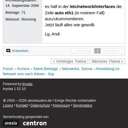
Anmeldungsdatum:
14. September 2006
/etc/network/interfaces
es half in der
die
auto eth1
Beiträge:
71
Zeile
(in meinem Fall)
auszukommentieren.
Wohnort: Rimsting
Jetzt läuft alles wie gewollt.
Lg, Andi
Antworten
|
« Vorherige
1
Nächste »
« Vorheriges Thema
Nächstes Thema »
Forum
Archive
Ältere Beiträge
Netzwerke, Server
Anmeldung im
Netwerk erst nach ifdown - ifup
Powered by
Inyoka
Inyoka 1.52.10
🄯 2004 – 2026 ubuntuusers.de • Einige Rechte vorbehalten
Lizenz
•
Kontakt
•
Datenschutz
•
Impressum
•
Serverstatus
Serverhosting
gespendet von