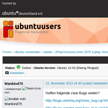
hosted by
Forum
Ubuntu verwenden
Spiele
[PlayOnLinux] Anno 2070 (Uplay Vers
Status:
Gelöst
|
Ubuntu-Version:
Ubuntu 13.04 (Raring Ringtail)
Antworten
|
Mankind75
13. November 2013 16:45 (zuletzt bearbeite
Lokalisierungst
eam
Helfen folgende zwei Bugs weiter?
http://bugs.winehq.org/show_bug.cgi?i