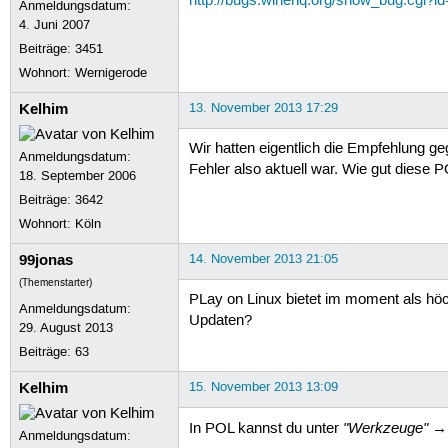
http://bugs.winehq.org/show_bug.cgi?i
Anmeldungsdatum:
4. Juni 2007
Beiträge:
3451
Wohnort: Wernigerode
Kelhim
13. November 2013 17:29
Wir hatten eigentlich die Empfehlung ge
Anmeldungsdatum:
Fehler also aktuell war. Wie gut diese 
18. September 2006
Beiträge:
3642
Wohnort: Köln
99jonas
14. November 2013 21:05
(Themenstarter)
PLay on Linux bietet im moment als hö
Anmeldungsdatum:
Updaten?
29. August 2013
Beiträge:
63
Kelhim
15. November 2013 13:09
"Werkzeuge" → 
In POL kannst du unter
Anmeldungsdatum: