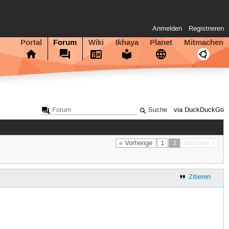
Anmelden
Registrieren
Portal
Forum
Wiki
Ikhaya
Planet
Mitmachen
via DuckDuckGo
« Vorherige
1
2
Nächste »
Zitieren