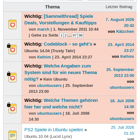
Thema
Letzter Beitrag
Wichtig:
[Sammelthread] Spiele
7. August 2026
Deals, Vorstellungen & Kauftipps
20:42
von
march
| 1. November 2011 10:44
von
Kätzchen
| Gehe zu Seite
…
1
2
97
98
Wichtig:
Codeblock – so geht's
»
23. April 2014
23:27
Ubuntu 14.04 (Trusty Tahr)
von
Kelhim
von
Kelhim
| 23. April 2014 23:27
Wichtig:
Welche Angaben zum
25. September
System sind für ein neues Thema
2013 23:00
nötig?
»
Kein Ubuntu
von
von
ubuntuusers
| 25. September
ubuntuusers
2013 23:00
Wichtig:
Welche Themen gehören
18. Juli 2008
hier her und welche nicht?
14:30
von
von
ubuntuusers
| 18. Juli 2008
ubuntuusers
14:30
25. Juli 2026
PS2 Spiele in Ubuntu spielen
»
01:15
Ubuntu 10.04 (Lucid Lynx)
von