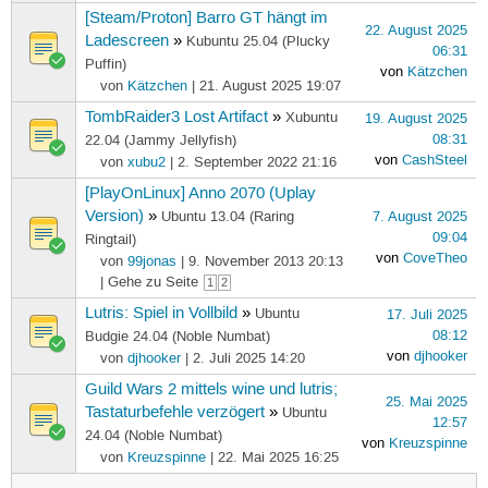
[Steam/Proton] Barro GT hängt im
22. August 2025
Ladescreen
»
Kubuntu 25.04 (Plucky
06:31
Puffin)
von
Kätzchen
von
Kätzchen
| 21. August 2025 19:07
TombRaider3 Lost Artifact
»
Xubuntu
19. August 2025
08:31
22.04 (Jammy Jellyfish)
von
CashSteel
von
xubu2
| 2. September 2022 21:16
[PlayOnLinux] Anno 2070 (Uplay
Version)
»
Ubuntu 13.04 (Raring
7. August 2025
09:04
Ringtail)
von
CoveTheo
von
99jonas
| 9. November 2013 20:13
| Gehe zu Seite
1
2
Lutris: Spiel in Vollbild
»
Ubuntu
17. Juli 2025
08:12
Budgie 24.04 (Noble Numbat)
von
djhooker
von
djhooker
| 2. Juli 2025 14:20
Guild Wars 2 mittels wine und lutris;
25. Mai 2025
Tastaturbefehle verzögert
»
Ubuntu
12:57
24.04 (Noble Numbat)
von
Kreuzspinne
von
Kreuzspinne
| 22. Mai 2025 16:25