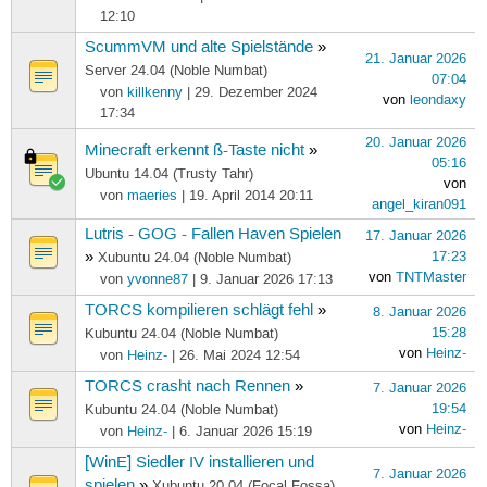
12:10
ScummVM und alte Spielstände
»
21. Januar 2026
Server 24.04 (Noble Numbat)
07:04
von
killkenny
| 29. Dezember 2024
von
leondaxy
17:34
20. Januar 2026
Minecraft erkennt ß-Taste nicht
»
05:16
Ubuntu 14.04 (Trusty Tahr)
von
von
maeries
| 19. April 2014 20:11
angel_kiran091
Lutris - GOG - Fallen Haven Spielen
17. Januar 2026
»
17:23
Xubuntu 24.04 (Noble Numbat)
von
TNTMaster
von
yvonne87
| 9. Januar 2026 17:13
TORCS kompilieren schlägt fehl
»
8. Januar 2026
15:28
Kubuntu 24.04 (Noble Numbat)
von
Heinz-
von
Heinz-
| 26. Mai 2024 12:54
TORCS crasht nach Rennen
»
7. Januar 2026
19:54
Kubuntu 24.04 (Noble Numbat)
von
Heinz-
von
Heinz-
| 6. Januar 2026 15:19
[WinE] Siedler IV installieren und
7. Januar 2026
spielen
»
Xubuntu 20.04 (Focal Fossa)