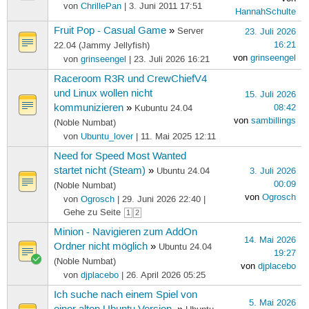
von
ChrillePan
| 3. Juni 2011 17:51
HannahSchulte
Fruit Pop - Casual Game
»
Server
23. Juli 2026
16:21
22.04 (Jammy Jellyfish)
von
grinseengel
von
grinseengel
| 23. Juli 2026 16:21
Raceroom R3R und CrewChiefV4
und Linux wollen nicht
15. Juli 2026
kommunizieren
»
08:42
Kubuntu 24.04
von
sambillings
(Noble Numbat)
von
Ubuntu_lover
| 11. Mai 2025 12:11
Need for Speed Most Wanted
startet nicht (Steam)
»
Ubuntu 24.04
3. Juli 2026
00:09
(Noble Numbat)
von
Ogrosch
von
Ogrosch
| 29. Juni 2026 22:40 |
Gehe zu Seite
1
2
Minion - Navigieren zum AddOn
14. Mai 2026
Ordner nicht möglich
»
Ubuntu 24.04
19:27
(Noble Numbat)
von
djplacebo
von
djplacebo
| 26. April 2026 05:25
Ich suche nach einem Spiel von
5. Mai 2026