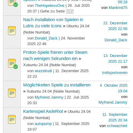
09:18
von
TheHopelessOne
| 26. Juli 2020
von
Mankind75
20:37 | Gehe zu Seite
1
2
Nach installation von Spielen in
22. Dezember
Lutris zu viele Icons
»
Ubuntu 24.04
2025 22:56
(Noble Numbat)
von
von
Donald_Dack
| 24. November
Donald_Dack
2025 22:46
Proton-Spiele frieren unter Steam
13. Dezember
nach wenigen Sekunden ein
»
2025 21:17
Xubuntu 24.04 (Noble Numbat)
von
von
wurzelrudi
| 11. Dezember 2025
trollsportverein
22:23
Möglichkeiten Spiele zu installieren
4. Oktober 2025
»
19:04
Xubuntu 24.04 (Noble Numbat)
von
von
Myfriend.Jammy
| 22. Juli 2025
Myfriend.Jammy
20:33
Kartenspiel AisleRiot
»
Ubuntu 24.04
11. September
(Noble Numbat)
2025 20:34
von
autopump
| 11. September 2025
von
schwarzheit
19:07