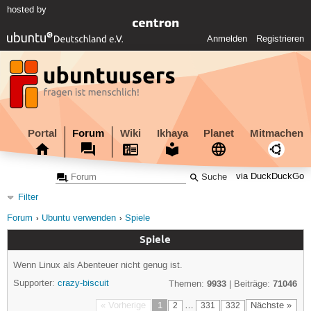
hosted by
Anmelden
Registrieren
Portal
Forum
Wiki
Ikhaya
Planet
Mitmachen
via DuckDuckGo
Filter
Forum
Ubuntu verwenden
Spiele
Spiele
Wenn Linux als Abenteuer nicht genug ist.
9933
71046
Supporter:
crazy-biscuit
Themen:
| Beiträge:
« Vorherige
1
…
Nächste »
2
331
332