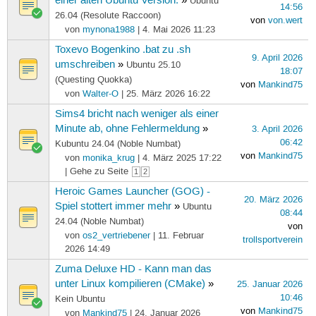
einer alten Ubuntu Version.
»
Ubuntu
14:56
26.04 (Resolute Raccoon)
von
von.wert
von
mynona1988
| 4. Mai 2026 11:23
Toxevo Bogenkino .bat zu .sh
9. April 2026
umschreiben
»
Ubuntu 25.10
18:07
(Questing Quokka)
von
Mankind75
von
Walter-O
| 25. März 2026 16:22
Sims4 bricht nach weniger als einer
Minute ab, ohne Fehlermeldung
»
3. April 2026
06:42
Kubuntu 24.04 (Noble Numbat)
von
Mankind75
von
monika_krug
| 4. März 2025 17:22
| Gehe zu Seite
1
2
Heroic Games Launcher (GOG) -
20. März 2026
Spiel stottert immer mehr
»
Ubuntu
08:44
24.04 (Noble Numbat)
von
von
os2_vertriebener
| 11. Februar
trollsportverein
2026 14:49
Zuma Deluxe HD - Kann man das
unter Linux kompilieren (CMake)
»
25. Januar 2026
10:46
Kein Ubuntu
von
Mankind75
von
Mankind75
| 24. Januar 2026