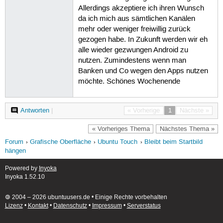
Allerdings akzeptiere ich ihren Wunsch
da ich mich aus sämtlichen Kanälen
mehr oder weniger freiwillig zurück
gezogen habe. In Zukunft werden wir eh
alle wieder gezwungen Android zu
nutzen. Zumindestens wenn man
Banken und Co wegen den Apps nutzen
möchte. Schönes Wochenende
Antworten
|
« Vorherige
1
Nächste »
« Vorheriges Thema
Nächstes Thema »
Forum
Grafische Oberfläche
Ubuntu Touch
Bleibt beim Startbild
hängen
Powered by
Inyoka
Inyoka 1.52.10
🄯 2004 – 2026 ubuntuusers.de • Einige Rechte vorbehalten
Lizenz
•
Kontakt
•
Datenschutz
•
Impressum
•
Serverstatus