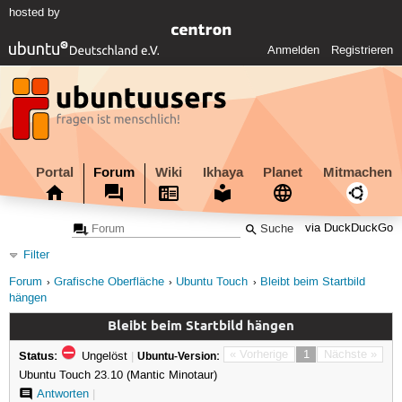
hosted by
Anmelden
Registrieren
Portal
Forum
Wiki
Ikhaya
Planet
Mitmachen
via DuckDuckGo
Filter
Forum
Grafische Oberfläche
Ubuntu Touch
Bleibt beim Startbild
hängen
Bleibt beim Startbild hängen
Status:
« Vorherige
1
Nächste »
Ungelöst
|
Ubuntu-Version:
Ubuntu Touch 23.10 (Mantic Minotaur)
Antworten
|