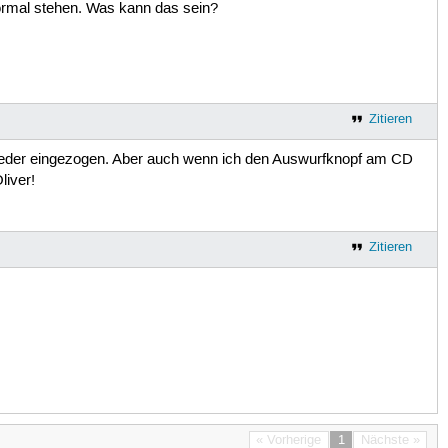
normal stehen. Was kann das sein?
Zitieren
wieder eingezogen. Aber auch wenn ich den Auswurfknopf am CD
liver!
Zitieren
« Vorherige
1
Nächste »