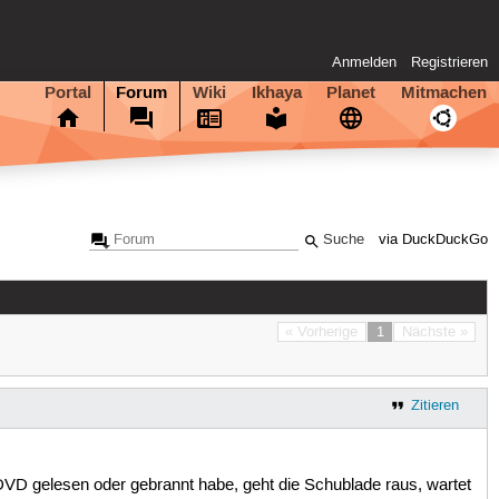
Anmelden
Registrieren
Portal
Forum
Wiki
Ikhaya
Planet
Mitmachen
via DuckDuckGo
« Vorherige
1
Nächste »
Zitieren
VD gelesen oder gebrannt habe, geht die Schublade raus, wartet