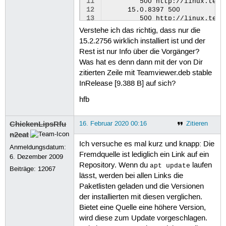
11
        500 http://linux.team
116
12
     15.0.8397 500

117
13
        500 http://linux.team
118
14
     14.7.1965 500

Verstehe ich das richtig, dass nur die
119
15
        500 http://linux.team
15.2.2756 wirklich installiert ist und der
120
16
     14.6.2452 500

Rest ist nur Info über die Vorgänger?
121
17
        500 http://linux.team
122
18
     14.5.5819 500

Was hat es denn dann mit der von Dir
123
19
        500 http://linux.team
zitierten Zeile mit Teamviewer.deb stable
124
20
     14.4.2669 500

InRelease [9.388 B] auf sich?
125
21
        500 http://linux.team
126
22
     14.3.4730 500

hfb
127
23
        500 http://linux.team
128
24
     14.2.8352 500

129
25
        500 http://linux.team
ChickenLipsRfu
16. Februar 2020 00:16
Zitieren
130
26
     14.1.18533 500

n2eat
131
27
        500 http://linux.team
Ich versuche es mal kurz und knapp: Die
132
Anmeldungsdatum:
28
     14.0.14470 500

Fremdquelle ist lediglich ein Link auf ein
133
29
        500 http://linux.team
6. Dezember 2009
134
Repository. Wenn du
laufen
30
     13.2.119192 500

apt update
Beiträge:
12067
135
31
        500 http://linux.team
lässt, werden bei allen Links die
136
32
     13.2.26559 500

Paketlisten geladen und die Versionen
137
33
der installierten mit diesen verglichen.
138
139
Bietet eine Quelle eine höhere Version,
140
wird diese zum Update vorgeschlagen.
141