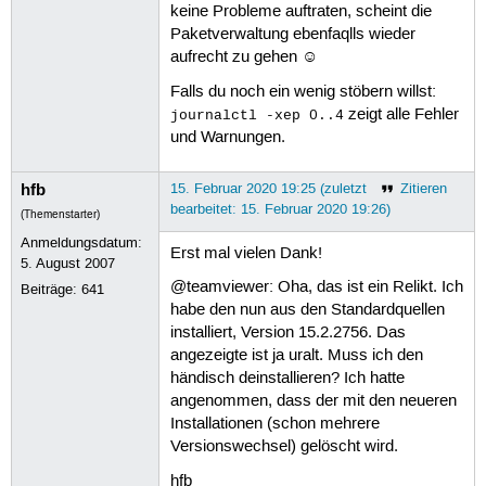
keine Probleme auftraten, scheint die
 63
 64
Paketverwaltung ebenfaqlls wieder
 65
aufrecht zu gehen ☺
 66
 67
Falls du noch ein wenig stöbern willst:
 68
zeigt alle Fehler
journalctl -xep 0..4
 69
und Warnungen.
 70
 71
 72
hfb
15. Februar 2020 19:25 (zuletzt
Zitieren
 73
bearbeitet: 15. Februar 2020 19:26)
(Themenstarter)
 74
 75
Anmeldungsdatum:
Erst mal vielen Dank!
 76
5. August 2007
 77
@teamviewer: Oha, das ist ein Relikt. Ich
Beiträge:
641
 78
 79
habe den nun aus den Standardquellen
 80
installiert, Version 15.2.2756. Das
 81
angezeigte ist ja uralt. Muss ich den
 82
händisch deinstallieren? Ich hatte
 83
angenommen, dass der mit den neueren
 84
 85
Installationen (schon mehrere
 86
Versionswechsel) gelöscht wird.
 87
 88
hfb