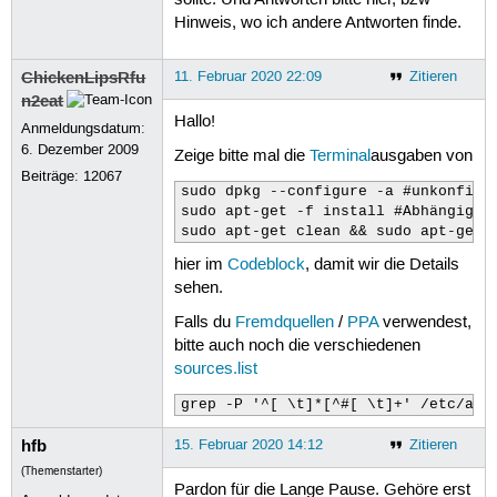
sollte. Und Antworten bitte hier, bzw
Hinweis, wo ich andere Antworten finde.
ChickenLipsRfu
11. Februar 2020 22:09
Zitieren
n2eat
Hallo!
Anmeldungsdatum:
6. Dezember 2009
Zeige bitte mal die
Terminal
ausgaben von
Beiträge:
12067
sudo dpkg --configure -a #unkonfigur
sudo apt-get -f install #Abhängigkei
sudo apt-get clean && sudo apt-get 
hier im
Codeblock
, damit wir die Details
sehen.
Falls du
Fremdquellen
/
PPA
verwendest,
bitte auch noch die verschiedenen
sources.list
grep -P '^[ \t]*[^#[ \t]+' /etc/apt
hfb
15. Februar 2020 14:12
Zitieren
(Themenstarter)
Pardon für die Lange Pause. Gehöre erst