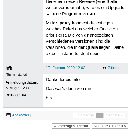
Bei einem neuen Release (eine Stelle
142
weiter vorne erhöht), wird es ein Upgrade
143
144
→ neue Programmversion.
145
Mittels policy könntest du festlegen,
146
147
welches Paket aus welcher Quelle du
148
priorisierst. Die von dir angezeigten
149
verschiedenen Versionen sind die
150
Versionen, die in der Quelle liegen. Deine
151
152
aktuell installierte steht oben.
153
154
hfb
17. Februar 2020 12:02
Zitieren
155
156
(Themenstarter)
157
Danke für die Info
Anmeldungsdatum:
158
5. August 2007
159
Das war's dann von mir
160
Beiträge:
641
hfb
161
162
163
164
Antworten
|
« Vorherige
1
Nächste »
165
166
« Vorheriges Thema
Nächstes Thema »
167