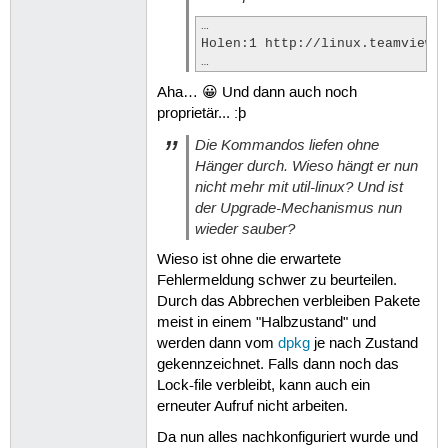
 36
 37
…

 38
Holen:1 http://linux.teamviewer
 39
… 
 40
 41
Aha… 😀 Und dann auch noch
 42
proprietär... :þ
 43
 44
Die Kommandos liefen ohne
 45
Hänger durch. Wieso hängt er nun
 46
nicht mehr mit util-linux? Und ist
 47
 48
der Upgrade-Mechanismus nun
 49
wieder sauber?
 50
 51
Wieso ist ohne die erwartete
 52
Fehlermeldung schwer zu beurteilen.
 53
Durch das Abbrechen verbleiben Pakete
 54
meist in einem "Halbzustand" und
 55
 56
werden dann vom
dpkg
je nach Zustand
 57
gekennzeichnet. Falls dann noch das
 58
Lock-file verbleibt, kann auch ein
 59
erneuter Aufruf nicht arbeiten.
 60
 61
Da nun alles nachkonfiguriert wurde und
 62