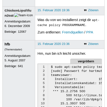
 89
 90
 91
ChickenLipsRfu
15. Februar 2020 19:36
Zitieren
 92
n2eat
 93
Was du von wo installierst zeigt dir
apt-
Anmeldungsdatum:
 94
.
cache policy PROGRAMMNAME
6. Dezember 2009
 95
 96
Beiträge:
12067
Zum entfernen:
Fremdquellen
/
PPA
 97
 98
 99
hfb
15. Februar 2020 23:36
Zitieren
100
(Themenstarter)
101
Hm, nun bin ich leicht unsicher.
102
Anmeldungsdatum:
103
5. August 2007
vergrößern
104
Beiträge:
641
105
 1
$ sudo apt-cache policy teamvi
106
 2
[sudo] Passwort für hartmut: 

107
 3
teamviewer:

108
 4
  Installiert:           15.2.
109
 5
  Installationskandidat: 15.2.
110
 6
  Versionstabelle:

111
 7
 *** 15.2.2756 500

112
 8
        500 http://linux.team
113
 9
        100 /var/lib/dpkg/stat
114
10
     15.1.3937 500

115