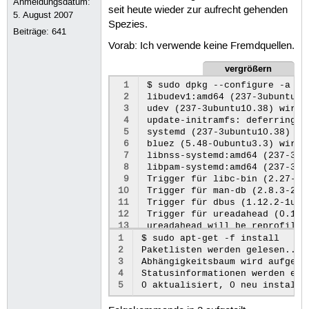
Anmeldungsdatum:
seit heute wieder zur aufrecht gehenden
5. August 2007
Spezies.
Beiträge:
641
Vorab: Ich verwende keine Fremdquellen.
vergrößern
 1
$ sudo dpkg --configure -a

 2
libudev1:amd64 (237-3ubuntu10
 3
udev (237-3ubuntu10.38) wird e
 4
update-initramfs: deferring u
 5
systemd (237-3ubuntu10.38) wi
 6
bluez (5.48-0ubuntu3.3) wird e
 7
libnss-systemd:amd64 (237-3ub
 8
libpam-systemd:amd64 (237-3ub
 9
Trigger für libc-bin (2.27-3u
10
Trigger für man-db (2.8.3-2ub
11
Trigger für dbus (1.12.2-1ubu
12
Trigger für ureadahead (0.100
13
ureadahead will be reprofiled 
14
Trigger für initramfs-tools (
1
$ sudo apt-get -f install

15
update-initramfs: Generating 
2
Paketlisten werden gelesen... F
16
I: The initramfs will attempt
3
Abhängigkeitsbaum wird aufgebau
17
I: (UUID=013909e5-04cc-463a-a9
4
Statusinformationen werden ein
18
5