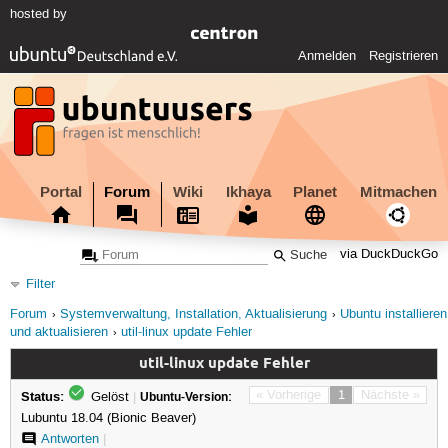
hosted by
Anmelden
Registrieren
Portal
Forum
Wiki
Ikhaya
Planet
Mitmachen
via DuckDuckGo
Filter
Forum
Systemverwaltung, Installation, Aktualisierung
Ubuntu installieren
und aktualisieren
util-linux update Fehler
util-linux update Fehler
Status:
« Vorherige
1
Nächste »
Gelöst
|
Ubuntu-Version:
Lubuntu 18.04 (Bionic Beaver)
Antworten
|