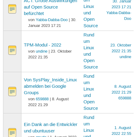
um
ACT: Große Auswirkungen
30. Januar
Linux
auf Open Source
2023 17:21
und
Yabba-Dabba-
befürchtet
Doo
Open
von
Yabba-Dabba-Doo
| 30.
Januar 2023 17:21
Source
Rund
um
TPM-Modul - 2022
23. Oktober
Linux
2022 21:35
von
undine
| 23. Oktober
und
undine
2022 21:35
Open
Source
Rund
Von SysPlay_Inside_Linux
um
abmelden bei Google
8. August
Linux
2022 21:29
Groups
und
659888
von
659888
| 8. August
Open
2022 21:29
Source
Rund
um
Ein Dank an die Entwickler
1. August
Linux
und ubuntuuser
2022 22:55
und