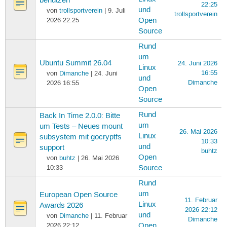
benutzen
22:25
und
von
trollsportverein
| 9. Juli
trollsportverein
2026 22:25
Open
Source
Rund
um
Ubuntu Summit 26.04
24. Juni 2026
Linux
16:55
von
Dimanche
| 24. Juni
und
Dimanche
2026 16:55
Open
Source
Rund
Back In Time 2.0.0: Bitte
um
um Tests – Neues mount
26. Mai 2026
Linux
subsystem mit gocryptfs
10:33
und
support
buhtz
Open
von
buhtz
| 26. Mai 2026
10:33
Source
Rund
um
European Open Source
11. Februar
Linux
Awards 2026
2026 22:12
und
von
Dimanche
| 11. Februar
Dimanche
2026 22:12
Open