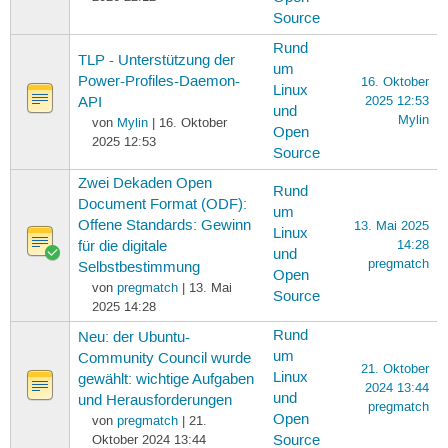
Source
Rund
TLP - Unterstützung der
um
Power-Profiles-Daemon-
16. Oktober
Linux
2025 12:53
API
und
Mylin
von
Mylin
| 16. Oktober
Open
2025 12:53
Source
Zwei Dekaden Open
Rund
Document Format (ODF):
um
Offene Standards: Gewinn
13. Mai 2025
Linux
14:28
für die digitale
und
pregmatch
Selbstbestimmung
Open
von
pregmatch
| 13. Mai
Source
2025 14:28
Rund
Neu: der Ubuntu-
um
Community Council wurde
21. Oktober
Linux
gewählt: wichtige Aufgaben
2024 13:44
und
und Herausforderungen
pregmatch
Open
von
pregmatch
| 21.
Oktober 2024 13:44
Source