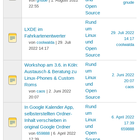
von
gnude
| 1. August 2022
gnude
22:55
Open
Source
Rund
um
LXDE im
29. Juli 2022
Linux
Fahrkartenentwerter
14:17
und
von
coolwalda
| 29. Juli
coolwalda
2022 14:17
Open
Source
Rund
Workshop am 3.6. in Köln:
um
Austausch & Beratung zu
2. Juni 2022
Linux
Linux-Phones & Custom
20:07
und
Roms
caos
Open
von
caos
| 2. Juni 2022
20:07
Source
Rund
In Google Kalender App,
um
selbsterstellten Ordner-
6. April 2022
Linux
Inhalt verschieben in
17:39
und
original Google Ordner
659888
Open
von
659888
| 6. April 2022
17:39
Source