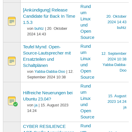
Rund
[Ankündigung] Release
um
Candidate für Back In Time
20. Oktober
Linux
2024 14:43
1.5.3
und
buhtz
von
buhtz
| 20. Oktober
Open
2024 14:43
Source
Rund
Teufel Mynd: Open-
um
Source-Lautsprecher mit
12. September
Linux
Ersatzteilen und
2024 10:38
und
Yabba-Dabba-
Schaltplänen
Doo
Open
von
Yabba-Dabba-Doo
| 12.
September 2024 10:38
Source
Rund
um
Hilfreiche Neuerungen bei
15. August
Linux
Ubuntu 23.04?
2023 14:24
und
von
ja
| 15. August 2023
ja
14:24
Open
Source
Rund
CYBER RESILIENCE