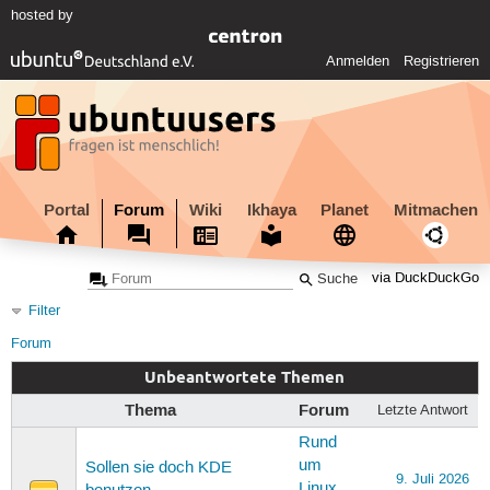
hosted by
Anmelden
Registrieren
Portal
Forum
Wiki
Ikhaya
Planet
Mitmachen
via DuckDuckGo
Filter
Forum
Unbeantwortete Themen
Thema
Forum
Letzte Antwort
Rund
um
Sollen sie doch KDE
9. Juli 2026
Linux