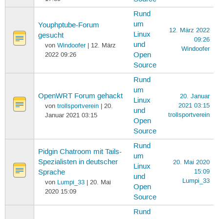
Rund
um
Youphptube-Forum
12. März 2022
Linux
gesucht
09:26
und
von
Windoofer
| 12. März
Windoofer
2022 09:26
Open
Source
Rund
um
OpenWRT Forum gehackt
20. Januar
Linux
2021 03:15
von
trollsportverein
| 20.
und
trollsportverein
Januar 2021 03:15
Open
Source
Rund
Pidgin Chatroom mit Tails-
um
Spezialisten in deutscher
20. Mai 2020
Linux
15:09
Sprache
und
Lumpi_33
von
Lumpi_33
| 20. Mai
Open
2020 15:09
Source
Rund