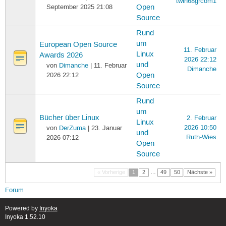
twin68grcom1
September 2025 21:08
Open
Source
Rund
um
European Open Source
11. Februar
Linux
Awards 2026
2026 22:12
und
von
Dimanche
| 11. Februar
Dimanche
2026 22:12
Open
Source
Rund
um
Bücher über Linux
2. Februar
Linux
2026 10:50
von
DerZuma
| 23. Januar
und
Ruth-Wies
2026 07:12
Open
Source
« Vorherige
1
2
…
49
50
Nächste »
Forum
Powered by
Inyoka
Inyoka 1.52.10