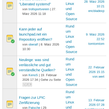
28. März 2026
Linux
"Liberated systemd"
10:21
und
von
trollsportverein
| 27.
encbladexp
März 2026 11:18
Open
Source
Rund
Kann jeder auf
um
launchpad.net ein
9. März 2026
Linux
22:52
Repository eröffnen?
und
tomtomtom
von
oberalf
| 8. März 2026
Open
10:30
Source
Rund
Neulinge: was sind
um
verlässliche und gut
22. Februar
Linux
verständliche Quellen?
2026 15:15
und
von
KenoS
| 19. Februar
von.wert
Open
2026 17:34 | Gehe zu Seite
Source
1
2
3
Rund
um
Fragen zur LPIC
13. Februar
Linux
Zertifizierung
2026 07:28
und
von
Patsche
| 29.