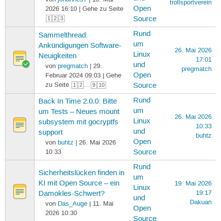
trollsportverein
Open
2026 16:10 | Gehe zu Seite
Source
1
2
3
Rund
Sammelthread:
um
Ankündigungen Software-
26. Mai 2026
Linux
Neuigkeiten
17:01
und
von
pregmatch
| 29.
pregmatch
Open
Februar 2024 09:03 | Gehe
zu Seite
…
Source
1
2
9
10
Rund
Back In Time 2.0.0: Bitte
um
um Tests – Neues mount
26. Mai 2026
Linux
subsystem mit gocryptfs
10:33
und
support
buhtz
Open
von
buhtz
| 26. Mai 2026
10:33
Source
Rund
Sicherheitslücken finden in
um
KI mit Open Source – ein
19. Mai 2026
Linux
19:17
Damokles-Schwert?
und
Dakuan
von
Das_Auge
| 11. Mai
Open
2026 10:30
Source