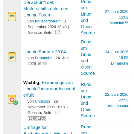
Rund
Die Zukunft des
um
Mutterschiffs unter den
27. Juni 2026
Linux
Ubuntu Foren
16:02
und
von
trollsportverein
| 3.
Mankind75
Open
September 2024 13:43 |
Gehe zu Seite
Source
1
2
Rund
um
Ubuntu Summit 26.04
24. Juni 2026
Linux
16:55
von
Dimanche
| 24. Juni
und
Dimanche
2026 16:55
Open
Source
Wichtig:
Erwartungen an
Rund
Ubuntu/Linux wurden nicht
um
22. Juni 2026
erfüllt
Linux
22:52
von
Chrissss
| 29.
und
martinasaar
November 2006 10:07 |
Open
Gehe zu Seite
…
1
2
Source
1099
1100
Rund
Umfrage für
um
Bachelorarbeit: Wie nutzt