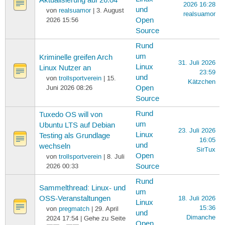
Aktualisierung auf 26.04
2026 16:28
und
von
realsuamor
| 3. August
realsuamor
2026 15:56
Open
Source
Rund
um
Kriminelle greifen Arch
31. Juli 2026
Linux
Linux Nutzer an
23:59
und
von
trollsportverein
| 15.
Kätzchen
Juni 2026 08:26
Open
Source
Rund
Tuxedo OS will von
um
Ubuntu LTS auf Debian
23. Juli 2026
Linux
Testing als Grundlage
16:05
und
wechseln
SirTux
Open
von
trollsportverein
| 8. Juli
2026 00:33
Source
Rund
Sammelthread: Linux- und
um
OSS-Veranstaltungen
18. Juli 2026
Linux
15:36
von
pregmatch
| 29. April
und
Dimanche
2024 17:54 | Gehe zu Seite
Open