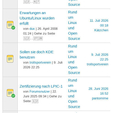
…
1
2
6
7
Source
Rund
Erwartungen an
um
Ubuntu/Linux wurden
11. Juli 2026
Linux
erfüllt
00:18
und
von
dux
| 26. April 2008
Kätzchen
Open
01:24 | Gehe zu Seite
…
Source
1
2
27
28
Rund
um
Sollen sie doch KDE
9. Juli 2026
Linux
benutzen
22:25
und
von
trollsportverein
| 9. Juli
trollsportverein
2026 22:25
Open
Source
Rund
um
Zertifizierung nach LPIC-1
28. Juni 2026
Linux
von
Forumsnutzer
| 22.
16:52
und
Juni 2025 09:34 | Gehe zu
pantomime
Seite
Open
1
2
Source