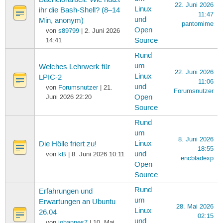
22. Juni 2026
Linux
ihr die Bash-Shell? (8–14
11:47
und
Min, anonym)
pantomime
Open
von
s89799
| 2. Juni 2026
14:41
Source
Rund
um
Welches Lehrwerk für
22. Juni 2026
Linux
LPIC-2
11:06
und
von
Forumsnutzer
| 21.
Forumsnutzer
Juni 2026 22:20
Open
Source
Rund
um
8. Juni 2026
Linux
Die Hölle friert zu!
18:55
und
von
kB
| 8. Juni 2026 10:11
encbladexp
Open
Source
Rund
Erfahrungen und
um
Erwartungen an Ubuntu
28. Mai 2026
Linux
26.04
02:15
und
von
johannes7
| 10. Mai