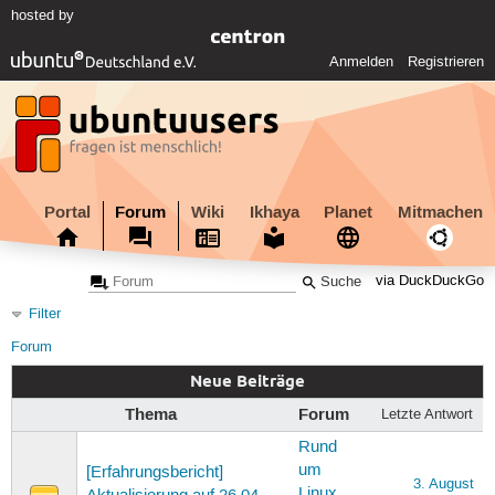
hosted by
Anmelden
Registrieren
Portal
Forum
Wiki
Ikhaya
Planet
Mitmachen
via DuckDuckGo
Filter
Forum
Neue Beiträge
Thema
Forum
Letzte Antwort
Rund
um
[Erfahrungsbericht]
3. August
Linux