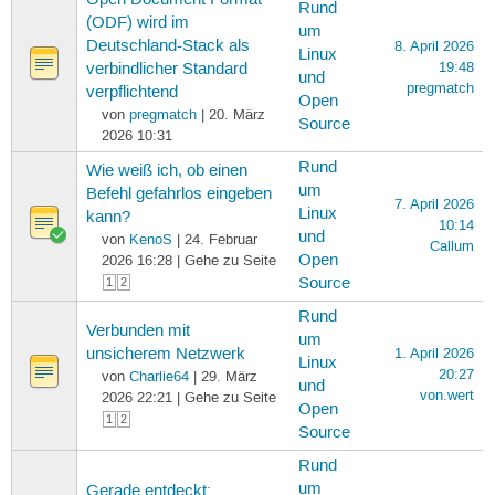
Rund
(ODF) wird im
um
Deutschland-Stack als
8. April 2026
Linux
19:48
verbindlicher Standard
und
pregmatch
verpflichtend
Open
von
pregmatch
| 20. März
Source
2026 10:31
Rund
Wie weiß ich, ob einen
um
Befehl gefahrlos eingeben
7. April 2026
Linux
kann?
10:14
und
von
KenoS
| 24. Februar
Callum
Open
2026 16:28 | Gehe zu Seite
Source
1
2
Rund
Verbunden mit
um
unsicherem Netzwerk
1. April 2026
Linux
20:27
von
Charlie64
| 29. März
und
von.wert
2026 22:21 | Gehe zu Seite
Open
1
2
Source
Rund
um
Gerade entdeckt: