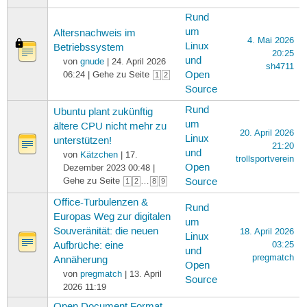
Rund
um
Altersnachweis im
4. Mai 2026
Linux
Betriebssystem
20:25
und
von
gnude
| 24. April 2026
sh4711
06:24 | Gehe zu Seite
Open
1
2
Source
Rund
Ubuntu plant zukünftig
um
ältere CPU nicht mehr zu
20. April 2026
Linux
unterstützen!
21:20
und
von
Kätzchen
| 17.
trollsportverein
Open
Dezember 2023 00:48 |
Gehe zu Seite
…
Source
1
2
8
9
Office-Turbulenzen &
Rund
Europas Weg zur digitalen
um
Souveränität: die neuen
18. April 2026
Linux
03:25
Aufbrüche: eine
und
pregmatch
Annäherung
Open
von
pregmatch
| 13. April
Source
2026 11:19
Open Document Format