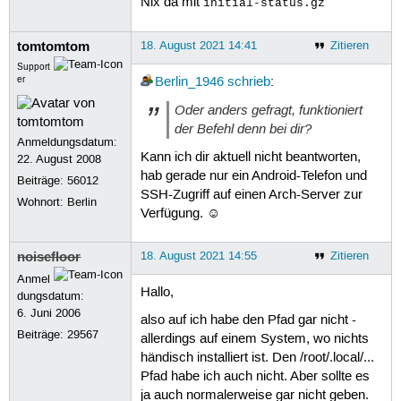
Nix da mit
initial-status.gz
tomtomtom
18. August 2021 14:41
Zitieren
Support
er
Berlin_1946
schrieb
:
Oder anders gefragt, funktioniert
der Befehl denn bei dir?
Anmeldungsdatum:
Kann ich dir aktuell nicht beantworten,
22. August 2008
hab gerade nur ein Android-Telefon und
Beiträge:
56012
SSH-Zugriff auf einen Arch-Server zur
Wohnort: Berlin
Verfügung. ☺
noisefloor
18. August 2021 14:55
Zitieren
Anmel
Hallo,
dungsdatum:
6. Juni 2006
also auf ich habe den Pfad gar nicht -
Beiträge:
29567
allerdings auf einem System, wo nichts
händisch installiert ist. Den /root/.local/...
Pfad habe ich auch nicht. Aber sollte es
ja auch normalerweise gar nicht geben.