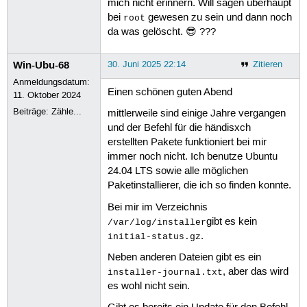
mich nicht erinnern. Will sagen überhaupt
bei
gewesen zu sein und dann noch
root
da was gelöscht. 😎 ???
Win-Ubu-68
30. Juni 2025 22:14
Zitieren
Anmeldungsdatum:
Einen schönen guten Abend
11. Oktober 2024
Beiträge:
Zähle...
mittlerweile sind einige Jahre vergangen
und der Befehl für die händisxch
erstellten Pakete funktioniert bei mir
immer noch nicht. Ich benutze Ubuntu
24.04 LTS sowie alle möglichen
Paketinstallierer, die ich so finden konnte.
Bei mir im Verzeichnis
gibt es kein
/var/log/installer
.
initial-status.gz
Neben anderen Dateien gibt es ein
, aber das wird
ìnstaller-journal.txt
es wohl nicht sein.