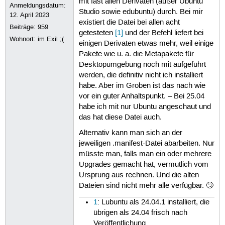
mit fast allen Derivaten (außer Ubuntu
Anmeldungsdatum:
Studio sowie edubuntu) durch. Bei mir
12. April 2023
existiert die Datei bei allen acht
Beiträge:
959
getesteten
[
1
]
und der Befehl liefert bei
Wohnort: im Exil ;(
einigen Derivaten etwas mehr, weil einige
Pakete wie u. a. die Metapakete für
Desktopumgebung noch mit aufgeführt
werden, die definitiv nicht ich installiert
habe. Aber im Groben ist das nach wie
vor ein guter Anhaltspunkt. – Bei 25.04
habe ich mit nur Ubuntu angeschaut und
das hat diese Datei auch.
Alternativ kann man sich an der
jeweiligen .manifest-Datei abarbeiten. Nur
müsste man, falls man ein oder mehrere
Upgrades gemacht hat, vermutlich vom
Ursprung aus rechnen. Und die alten
Dateien sind nicht mehr alle verfügbar. 🙄
1
: Lubuntu als 24.04.1 installiert, die
übrigen als 24.04 frisch nach
Veröffentlichung