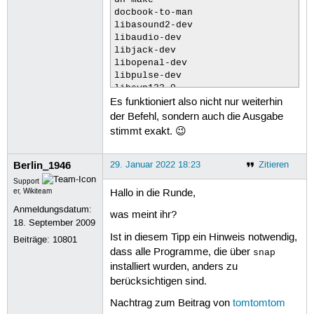
docbook-to-man

libasound2-dev

libaudio-dev

libjack-dev

libopenal-dev

libpulse-dev

libsyn123-0

Es funktioniert also nicht nur weiterhin
mp3gain

portaudio19-dev

der Befehl, sondern auch die Ausgabe
tomx3@tomx3-SURFBOOK-E11B:~$
stimmt exakt. 😉
Berlin_1946
29. Januar 2022 18:23
Zitieren
Support
er, Wikiteam
Hallo in die Runde,
Anmeldungsdatum:
was meint ihr?
18. September 2009
Ist in diesem Tipp ein Hinweis notwendig,
Beiträge:
10801
dass alle Programme, die über
snap
installiert wurden, anders zu
berücksichtigen sind.
Nachtrag zum Beitrag von
tomtomtom