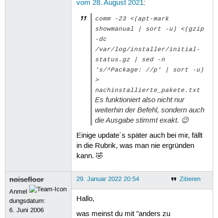
vom 28. August 2021
:
comm -23 <(apt-mark
showmanual | sort -u) <(gzip
-dc
/var/log/installer/initial-
status.gz | sed -n
's/^Package: //p' | sort -u)
>
nachinstallierte_pakete.txt
Es funktioniert also nicht nur
weiterhin der Befehl, sondern auch
die Ausgabe stimmt exakt. 😉
Einige update´s später auch bei mir, fällt
in die Rubrik, was man nie ergründen
kann. 🤣
noisefloor
29. Januar 2022 20:54
Zitieren
Anmel
Hallo,
dungsdatum:
6. Juni 2006
was meinst du mit "anders zu