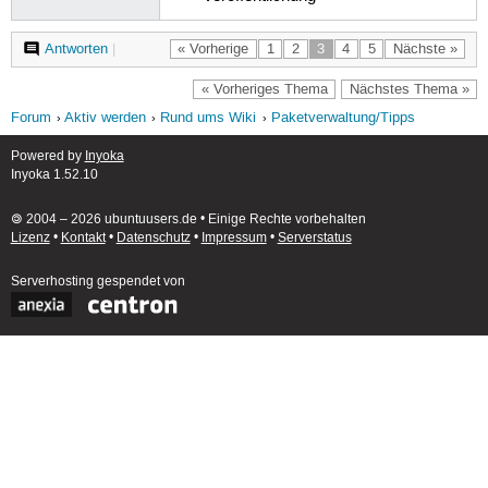
Antworten
|
« Vorherige
1
2
3
4
5
Nächste »
« Vorheriges Thema
Nächstes Thema »
Forum
Aktiv werden
Rund ums Wiki
Paketverwaltung/Tipps
Powered by
Inyoka
Inyoka 1.52.10
🄯 2004 – 2026 ubuntuusers.de • Einige Rechte vorbehalten
Lizenz
•
Kontakt
•
Datenschutz
•
Impressum
•
Serverstatus
Serverhosting
gespendet von