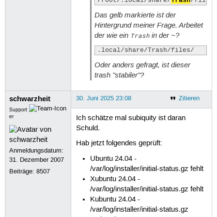
/root/.local/share/
Trash
/files
Das gelb markierte ist der
Hintergrund meiner Frage. Arbeitet
der wie ein
in der ~?
Trash
.local/share/Trash/files/ 
Oder anders gefragt, ist dieser
trash "stabiler"?
schwarzheit
30. Juni 2025 23:08
Zitieren
Support
er
Ich schätze mal subiquity ist daran
Schuld.
Hab jetzt folgendes geprüft:
Anmeldungsdatum:
Ubuntu 24.04 -
31. Dezember 2007
/var/log/installer/initial-status.gz fehlt
Beiträge:
8507
Xubuntu 24.04 -
/var/log/installer/initial-status.gz fehlt
Kubuntu 24.04 -
/var/log/installer/initial-status.gz