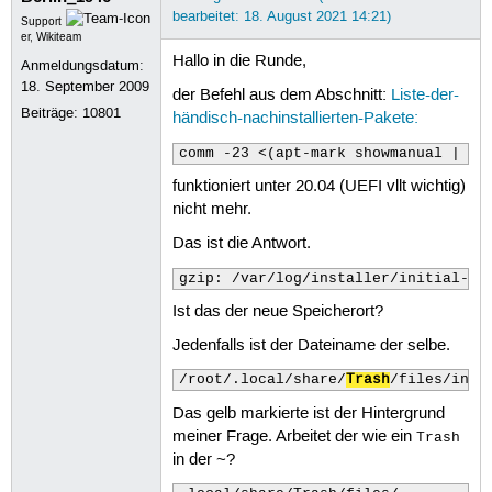
bearbeitet: 18. August 2021 14:21)
Support
er, Wikiteam
Hallo in die Runde,
Anmeldungsdatum:
18. September 2009
der Befehl aus dem Abschnitt:
Liste-der-
Beiträge:
10801
händisch-nachinstallierten-Pakete:
comm -23 <(apt-mark showmanual | so
funktioniert unter 20.04 (UEFI vllt wichtig)
nicht mehr.
Das ist die Antwort.
gzip: /var/log/installer/initial-st
Ist das der neue Speicherort?
Jedenfalls ist der Dateiname der selbe.
/root/.local/share/
Trash
/files/init
Das gelb markierte ist der Hintergrund
meiner Frage. Arbeitet der wie ein
Trash
in der ~?