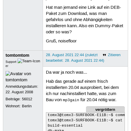
Hat man jemand eine Link auf ein DEB-
Paket zum Download, was man
gefahrlos und ohne Abhängigkeiten
installieren kann. Also ein Dummy-Paket
oder so was?
Gruß, noisefloor
tomtomtom
28. August 2021 22:44 (zuletzt
Zitieren
bearbeitet: 28. August 2021 22:44)
Support
er
Da war ja noch was...
Hab das gerade auf einem frisch
Anmeldungsdatum:
installierten 20.04 ausprobiert, bei dem
22. August 2008
ich nur nachinstalliert hatte, was zum
Beiträge:
56012
Bau von
für 20.04 nötig war.
mp3gain
Wohnort: Berlin
vergrößern
tomx3@tomx3-SURFBOOK-E11B:~$ comm -
tomx3@tomx3-SURFBOOK-E11B:~$ cat nac
build-essential

dh-make
