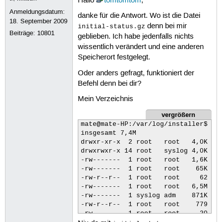
Hallo
tomtomtom
,
Anmeldungsdatum:
danke für die Antwort. Wo ist die Datei
18. September 2009
denn bei mir
initial-status.gz
Beiträge:
10801
geblieben. Ich habe jedenfalls nichts
wissentlich verändert und eine anderen
Speicherort festgelegt.
Oder anders gefragt, funktioniert der
Befehl denn bei dir?
Mein Verzeichnis
vergrößern
mate@mate-HP:/var/log/installer$ ls 
insgesamt 7,4M

drwxr-xr-x  2 root   root   4,0K Jul
drwxrwxr-x 14 root   syslog 4,0K Aug
-rw-------  1 root   root   1,6K Aug
-rw-------  1 root   root    65K Sep
-rw-r--r--  1 root   root     62 Aug
-rw-------  1 root   root   6,5M Aug
-rw-------  1 syslog adm    871K Dez
-rw-r--r--  1 root   root    779 Aug
-rw-------  1 root   root     20 Sep