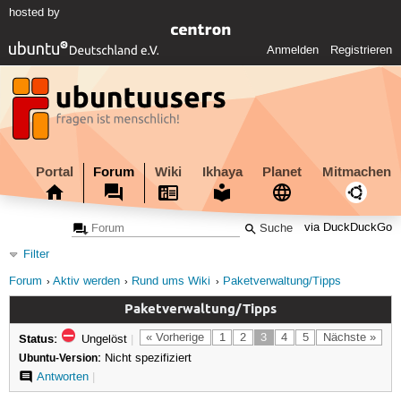
hosted by
Anmelden
Registrieren
Portal
Forum
Wiki
Ikhaya
Planet
Mitmachen
via DuckDuckGo
Filter
Forum
Aktiv werden
Rund ums Wiki
Paketverwaltung/Tipps
Paketverwaltung/Tipps
Status:
« Vorherige
1
2
3
4
5
Nächste »
Ungelöst
|
Ubuntu-Version:
Nicht spezifiziert
Antworten
|