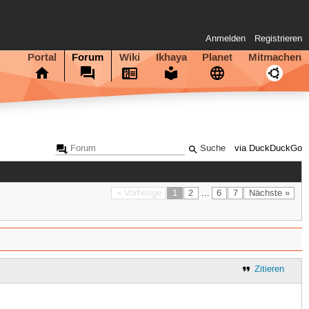
Anmelden
Registrieren
Portal
Forum
Wiki
Ikhaya
Planet
Mitmachen
via DuckDuckGo
« Vorherige
1
2
…
6
7
Nächste »
Zitieren