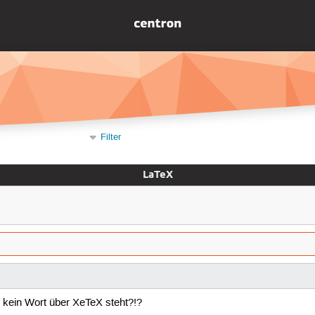
Filter
LaTeX
el kein Wort über XeTeX steht?!?