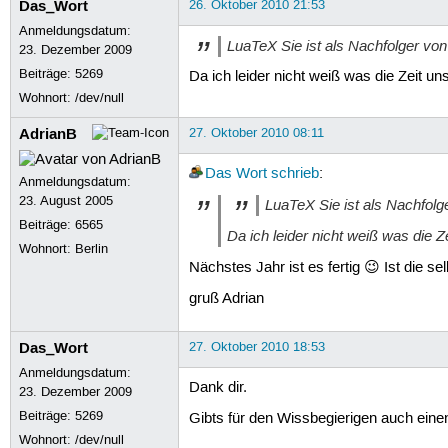
Das_Wort
26. Oktober 2010 21:53
Anmeldungsdatum:
LuaTeX Sie ist als Nachfolger von
23. Dezember 2009
Beiträge:
5269
Da ich leider nicht weiß was die Zeit un
Wohnort: /dev/null
AdrianB
27. Oktober 2010 08:11
Das Wort
schrieb
:
Anmeldungsdatum:
23. August 2005
LuaTeX Sie ist als Nachfolg
Beiträge:
6565
Da ich leider nicht weiß was die Z
Wohnort: Berlin
Nächstes Jahr ist es fertig 😉 Ist die 
gruß Adrian
Das_Wort
27. Oktober 2010 18:53
Anmeldungsdatum:
Dank dir.
23. Dezember 2009
Beiträge:
5269
Gibts für den Wissbegierigen auch eine
Wohnort: /dev/null