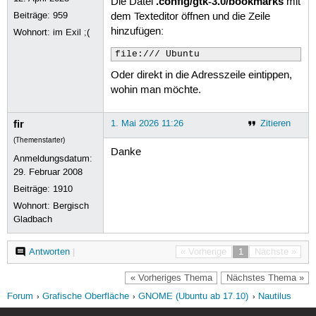
.config/gtk-3.0/bookmarks
Die Datei
mit
Beiträge:
959
dem Texteditor öffnen und die Zeile
hinzufügen:
Wohnort: im Exil ;(
file:/// Ubuntu
Oder direkt in die Adresszeile eintippen,
wohin man möchte.
fir
1. Mai 2026 11:26
Zitieren
(Themenstarter)
Danke
Anmeldungsdatum:
29. Februar 2008
Beiträge:
1910
Wohnort: Bergisch
Gladbach
Antworten
|
« Vorherige
1
Nächste »
« Vorheriges Thema
Nächstes Thema »
Forum
Grafische Oberfläche
GNOME (Ubuntu ab 17.10)
Nautilus