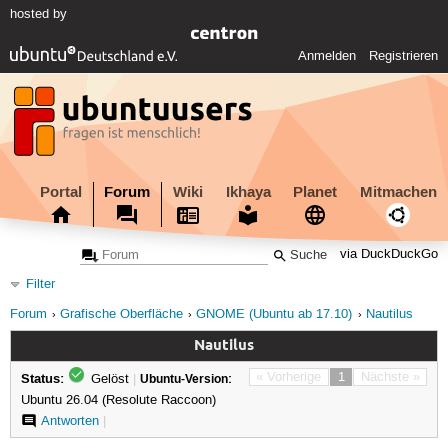
hosted by
Anmelden
Registrieren
Portal
Forum
Wiki
Ikhaya
Planet
Mitmachen
via DuckDuckGo
Filter
Forum
Grafische Oberfläche
GNOME (Ubuntu ab 17.10)
Nautilus
Nautilus
Status:
« Vorherige
1
Nächste »
Gelöst
|
Ubuntu-Version:
Ubuntu 26.04 (Resolute Raccoon)
Antworten
|