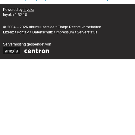
Powered by
Inyoka
Inyoka 1.52.10
🄯 2004 – 2026 ubuntuusers.de • Einige Rechte vorbehalten
Lizenz
•
Kontakt
•
Datenschutz
•
Impressum
•
Serverstatus
Serverhosting
gespendet von