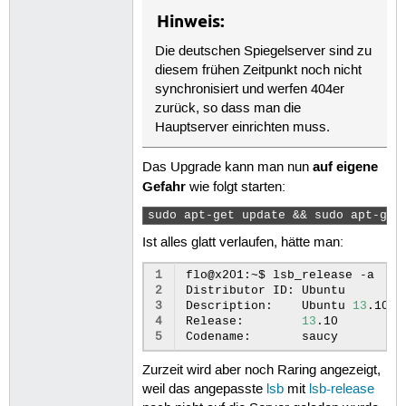
Hinweis:
Die deutschen Spiegelserver sind zu
diesem frühen Zeitpunkt noch nicht
synchronisiert und werfen 404er
zurück, so dass man die
Hauptserver einrichten muss.
auf eigene
Das Upgrade kann man nun
Gefahr
wie folgt starten:
sudo apt-get update && sudo apt-get
Ist alles glatt verlaufen, hätte man:
1
flo@x201:~$
lsb_release
-a

2
Distributor
ID:
Ubuntu

3
Description:
Ubuntu
13
.10
(
4
Release:
13
.10

5
Codename:
saucy
Zurzeit wird aber noch Raring angezeigt,
weil das angepasste
lsb
mit
lsb-release