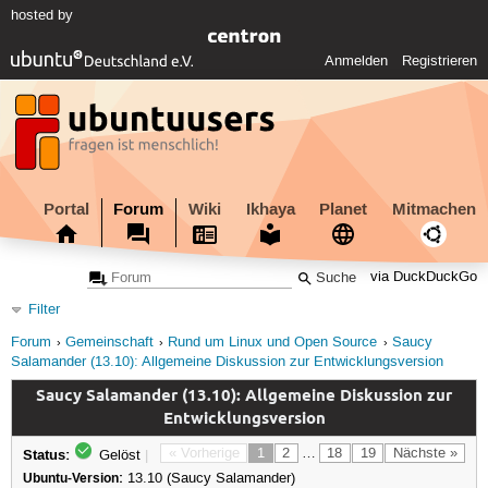
hosted by
Anmelden
Registrieren
Portal
Forum
Wiki
Ikhaya
Planet
Mitmachen
via DuckDuckGo
Filter
Forum
Gemeinschaft
Rund um Linux und Open Source
Saucy
Salamander (13.10): Allgemeine Diskussion zur Entwicklungsversion
Saucy Salamander (13.10): Allgemeine Diskussion zur
Entwicklungsversion
Status:
« Vorherige
1
2
…
18
19
Nächste »
Gelöst
|
Ubuntu-Version:
13.10 (Saucy Salamander)