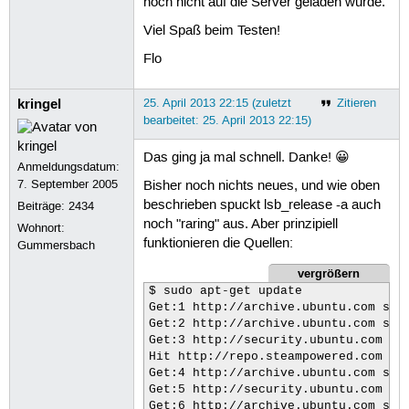
noch nicht auf die Server geladen wurde.
Viel Spaß beim Testen!
Flo
kringel
25. April 2013 22:15 (zuletzt
Zitieren
bearbeitet: 25. April 2013 22:15)
Das ging ja mal schnell. Danke! 😀
Anmeldungsdatum:
7. September 2005
Bisher noch nichts neues, und wie oben
beschrieben spuckt lsb_release -a auch
Beiträge:
2434
noch "raring" aus. Aber prinzipiell
Wohnort:
funktionieren die Quellen:
Gummersbach
vergrößern
$ sudo apt-get update

Get:1 http://archive.ubuntu.com sau
Get:2 http://archive.ubuntu.com sau
Get:3 http://security.ubuntu.com sau
Hit http://repo.steampowered.com pre
Get:4 http://archive.ubuntu.com sauc
Get:5 http://security.ubuntu.com sau
Get:6 http://archive.ubuntu.com sauc