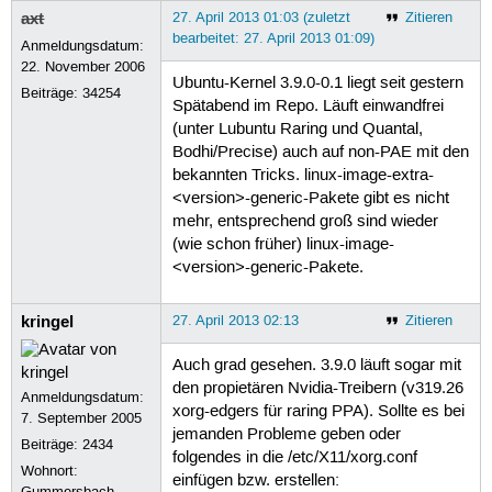
axt
27. April 2013 01:03 (zuletzt
Zitieren
bearbeitet: 27. April 2013 01:09)
Anmeldungsdatum:
22. November 2006
Ubuntu-Kernel 3.9.0-0.1 liegt seit gestern
Beiträge:
34254
Spätabend im Repo. Läuft einwandfrei
(unter Lubuntu Raring und Quantal,
Bodhi/Precise) auch auf non-PAE mit den
bekannten Tricks. linux-image-extra-
<version>-generic-Pakete gibt es nicht
mehr, entsprechend groß sind wieder
(wie schon früher) linux-image-
<version>-generic-Pakete.
kringel
27. April 2013 02:13
Zitieren
Auch grad gesehen. 3.9.0 läuft sogar mit
den propietären Nvidia-Treibern (v319.26
Anmeldungsdatum:
xorg-edgers für raring PPA). Sollte es bei
7. September 2005
jemanden Probleme geben oder
Beiträge:
2434
folgendes in die /etc/X11/xorg.conf
Wohnort:
einfügen bzw. erstellen:
Gummersbach