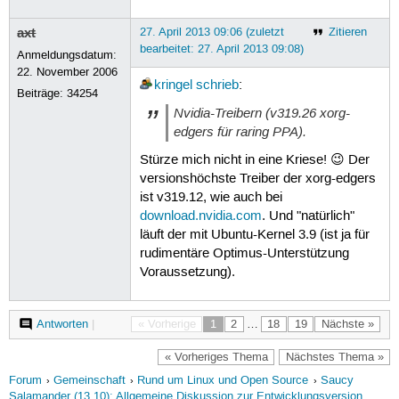
axt
27. April 2013 09:06 (zuletzt
Zitieren
bearbeitet: 27. April 2013 09:08)
Anmeldungsdatum:
22. November 2006
kringel
schrieb
:
Beiträge:
34254
Nvidia-Treibern (v319.26 xorg-
edgers für raring PPA).
Stürze mich nicht in eine Kriese! 😉 Der
versionshöchste Treiber der xorg-edgers
ist v319.12, wie auch bei
download.nvidia.com
. Und "natürlich"
läuft der mit Ubuntu-Kernel 3.9 (ist ja für
rudimentäre Optimus-Unterstützung
Voraussetzung).
Antworten
|
« Vorherige
1
2
…
18
19
Nächste »
« Vorheriges Thema
Nächstes Thema »
Forum
Gemeinschaft
Rund um Linux und Open Source
Saucy
Salamander (13.10): Allgemeine Diskussion zur Entwicklungsversion