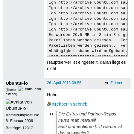
Ign http://archive.ubuntu.com saucy-
Ign http://archive.ubuntu.com saucy-
Ign http://archive.ubuntu.com saucy-
Ign http://archive.ubuntu.com saucy-
Ign http://archive.ubuntu.com saucy-
Ign http://archive.ubuntu.com saucy-
Es wurden 20,5 MB in 2 min 8 s gehol
Paketlisten werden gelesen... Fertig
Paketlisten werden gelesen... Fertig
Abhängigkeitsbaum wird aufgebaut.   
Statusinformationen werden eingelese
Hauptserver ist eingestellt, daran liegt es
Paketaktualisierung (Upgrade) wird b
0 aktualisiert, 0 neu installiert, 
nicht
UbuntuFlo
26. April 2013 09:55
Zitieren
(Theme
nstarter)
Huhu!
n1ckberlin
schrieb
:
Die Extra- und Partner-Repos
Anmeldungsdatum:
muss man manuell
8. Februar 2006
auskommentieren […] warum ist
Beiträge:
12317
das so wichtig?