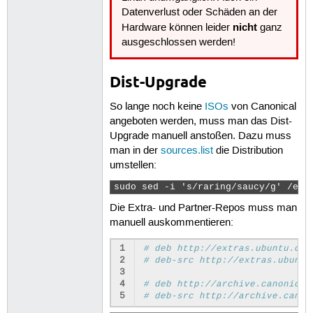
Datenverlust oder Schäden an der
nicht
Hardware können leider
ganz
ausgeschlossen werden!
Dist-Upgrade
So lange noch keine
ISOs
von Canonical
angeboten werden, muss man das Dist-
Upgrade manuell anstoßen. Dazu muss
man in der
sources.list
die Distribution
umstellen:
sudo sed -i 's/raring/saucy/g' /etc
Die Extra- und Partner-Repos muss man
manuell auskommentieren:
1
# deb http://extras.ubuntu.com
2
# deb-src http://extras.ubuntu
3
4
# deb http://archive.canonical
5
# deb-src http://archive.canon