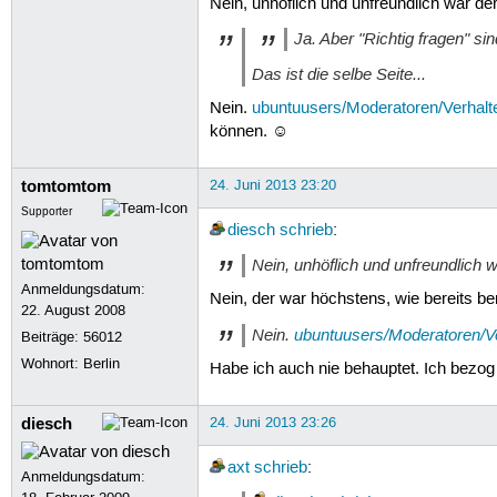
Nein, unhöflich und unfreundlich war de
Ja. Aber "Richtig fragen" si
Das ist die selbe Seite...
Nein.
ubuntuusers/Moderatoren/Verhal
können. ☺
tomtomtom
24. Juni 2013 23:20
Supporter
diesch
schrieb
:
Nein, unhöflich und unfreundlich w
Anmeldungsdatum:
Nein, der war höchstens, wie bereits be
22. August 2008
Nein.
ubuntuusers/Moderatoren/V
Beiträge:
56012
Wohnort: Berlin
Habe ich auch nie behauptet. Ich bezo
diesch
24. Juni 2013 23:26
axt
schrieb
:
Anmeldungsdatum: