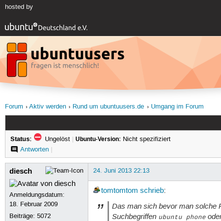
hosted by
Forum
Aktiv werden
Rund um ubuntuusers.de
Umgang im Forum
Status:
Ungelöst
|
Ubuntu-Version:
Nicht spezifiziert
Antworten
|
diesch
24. Juni 2013 22:13
tomtomtom
schrieb
:
Anmeldungsdatum:
18. Februar 2009
Das man sich bevor man solche Fra
Suchbegriffen
ode
Beiträge:
5072
ubuntu phone