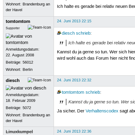
Wohnort: Brandenburg an
Ich halte es gerade bei relativ neuen Be
der Havel
tomtomtom
24. Juni 2013 22:15
Supporter
diesch
schrieb
:
Ich halte es gerade bei relativ ne
Anmeldungsdatum:
Kannst du ja gerne so tun. Wer sich hie
22. August 2008
wird wohl auch das Forum hier nicht find
Beiträge:
56012
Wohnort: Berlin
diesch
24. Juni 2013 22:32
tomtomtom
schrieb
:
Anmeldungsdatum:
18. Februar 2009
Kannst du ja gerne so tun. Wer si
Beiträge:
5072
Ja sicher. Der
Verhaltenscodex
sagt abe
Wohnort: Brandenburg an
der Havel
Linuxkumpel
24. Juni 2013 22:36