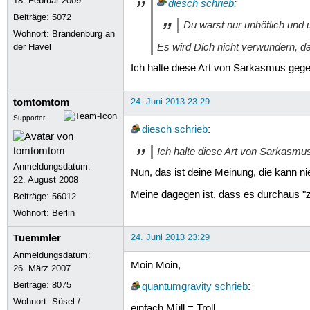
18. Februar 2009
diesch
schrieb
:
Beiträge:
5072
Du warst nur unhöflich und u
Wohnort: Brandenburg an
Es wird Dich nicht verwundern, d
der Havel
Ich halte diese Art von Sarkasmus gegen
tomtomtom
24. Juni 2013 23:29
Supporter
diesch
schrieb
:
Ich halte diese Art von Sarkasmus
Anmeldungsdatum:
Nun, das ist deine Meinung, die kann n
22. August 2008
Meine dagegen ist, dass es durchaus "
Beiträge:
56012
Wohnort: Berlin
Tuemmler
24. Juni 2013 23:29
Anmeldungsdatum:
Moin Moin,
26. März 2007
Beiträge:
8075
quantumgravity
schrieb
:
Wohnort: Süsel /
einfach Müll = Troll