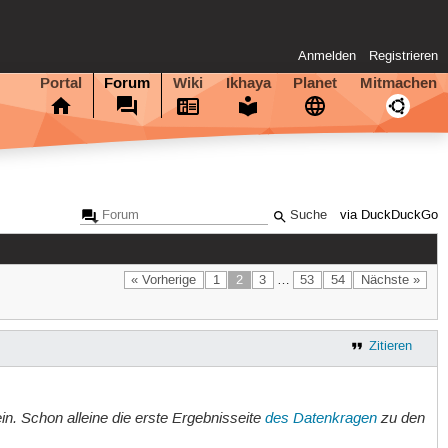
Anmelden
Registrieren
Portal
Forum
Wiki
Ikhaya
Planet
Mitmachen
via DuckDuckGo
« Vorherige
1
2
3
…
53
54
Nächste »
Zitieren
in. Schon alleine die erste Ergebnisseite
des Datenkragen
zu den