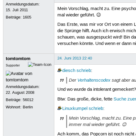
Anmeldungsdatum:
Mein Vorschlag, macht zu. Eine psychol
15. Juli 2011
mal wieder geführt. 😉
Beiträge:
1605
Das Erste, was mir vor Ort von einem Li
die Sprünge hilft. Auch ich erwisch mi
schauen, was ausgespuckt wird! Bin da e
versuchen könnte. Und wenn er dann nic
tomtomtom
24. Juni 2013 22:40
Supporter
diesch
schrieb
:
Der
Verhaltenscodex
sagt aber au
Anmeldungsdatum:
Und wo wurde da intolerant gemeckert?
22. August 2008
Btw: Das große, dicke, fette
Suche zuer
Beiträge:
56012
Wohnort: Berlin
Linuxkumpel
schrieb
:
Mein Vorschlag, macht zu. Eine p
immer mal wieder geführt. 😉
Ach komm, das Popcorn ist noch nicht a