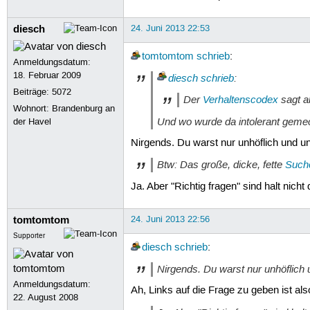
diesch
24. Juni 2013 22:53
tomtomtom
schrieb
:
Anmeldungsdatum:
18. Februar 2009
diesch
schrieb
:
Beiträge:
5072
Der
Verhaltenscodex
sagt a
Wohnort: Brandenburg an
Und wo wurde da intolerant geme
der Havel
Nirgends. Du warst nur unhöflich und un
Btw: Das große, dicke, fette
Suche
Ja. Aber "Richtig fragen" sind halt nich
tomtomtom
24. Juni 2013 22:56
Supporter
diesch
schrieb
:
Nirgends. Du warst nur unhöflich 
Anmeldungsdatum:
Ah, Links auf die Frage zu geben ist als
22. August 2008