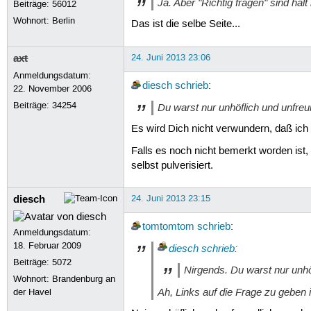
Ja. Aber "Richtig fragen" sind hal
Beiträge:
56012
Wohnort: Berlin
Das ist die selbe Seite...
axt
24. Juni 2013 23:06
Anmeldungsdatum:
diesch
schrieb
:
22. November 2006
Beiträge:
34254
Du warst nur unhöflich und unfreu
Es wird Dich nicht verwundern, daß ich
Falls es noch nicht bemerkt worden ist,
selbst pulverisiert.
diesch
24. Juni 2013 23:15
tomtomtom
schrieb
:
Anmeldungsdatum:
18. Februar 2009
diesch
schrieb
:
Beiträge:
5072
Nirgends. Du warst nur unhö
Wohnort: Brandenburg an
Ah, Links auf die Frage zu geben i
der Havel